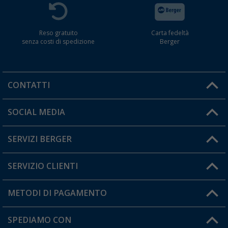
Reso gratuito
Carta fedeltà
senza costi di spedizione
Berger
CONTATTI
Orari di apertura del servizio:
SOCIAL MEDIA
Lun. - Ven.: 08:00 - 17:00
SERVIZI BERGER
Hai una domanda?
SERVIZIO CLIENTI
Diventare rivenditori
Il mio Account
METODI DI PAGAMENTO
Informazioni sulla spedizione
I miei Preferiti
Resi
SPEDIAMO CON