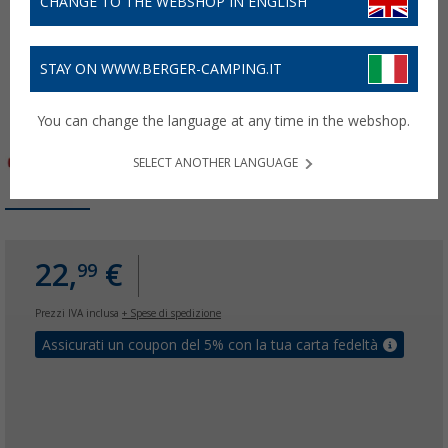
CHANGE TO THE WEBSHOP IN ENGLISH
STAY ON WWW.BERGER-CAMPING.IT
You can change the language at any time in the webshop.
SELECT ANOTHER LANGUAGE
22,
€
99
Prezzi IVA inclusa
+ Spese di spedizione
Assicurati un coupon del 5% con la tua carta fedeltà