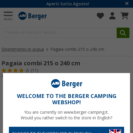
Aperti tutto Agosto!
Divertimento in acqua
Pagaia combi 215 o 240 cm
Pagaia combi 215 o 240 cm
(11)
Articolo n: 841970
WELCOME TO THE BERGER CAMPING
WEBSHOP!
You are currently on www.berger-camping.it.
Would you rather switch to the store in English?