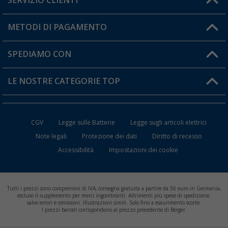
SERVIZIO CLIENTI
Diventare rivenditori
Il mio Account
METODI DI PAGAMENTO
Informazioni sulla spedizione
I miei Preferiti
Resi
SPEDIAMO CON
Carta fedeltà Berger
Stato del mio ordine
LE NOSTRE CATEGORIE TOP
FAQ e Contatti
Accessori per Caravan e Camper
CGV
Legge sulle Batterie
Legge sugli articoli elettrici
WC da Campeggio
Note legali
Protezione dei dati
Diritto di recesso
Accessibilità
Impostazioni dei cookie
Mobili per il Campeggio
Frigo Portatili
Tutti i prezzi sono comprensivi di IVA, consegna gratuita a partire da 50 euro in Germania,
Climatizzatori per Camper
escluso il supplemento per merci ingombranti. Altrimenti più spese di spedizione.
salvo errori e omissioni. Illustrazioni simili. Solo fino a esaurimento scorte.
I prezzi barrati corrispondono al prezzo precedente di Berger.
Batterie