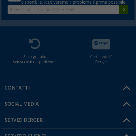
disponibile. Risolveremo il problema il prima possibile.
Reso gratuito
Carta fedeltà
senza costi di spedizione
Berger
CONTATTI
Orari di apertura del servizio:
SOCIAL MEDIA
Lun. - Ven.: 08:00 - 17:00
SERVIZI BERGER
Hai una domanda?