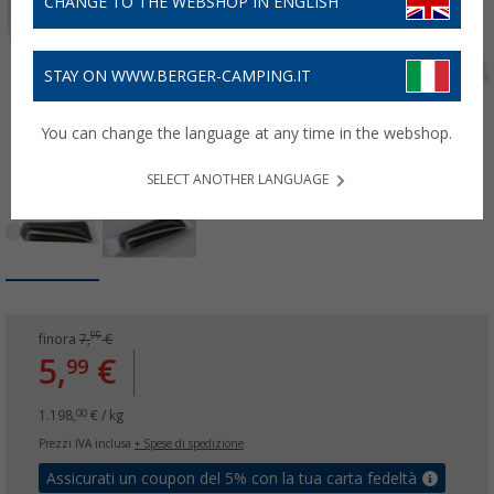
CHANGE TO THE WEBSHOP IN ENGLISH
STAY ON WWW.BERGER-CAMPING.IT
You can change the language at any time in the webshop.
SELECT ANOTHER LANGUAGE
99
finora
7,
€
5,
€
99
1.198,
€ / kg
00
Prezzi IVA inclusa
+ Spese di spedizione
Assicurati un coupon del 5% con la tua carta fedeltà