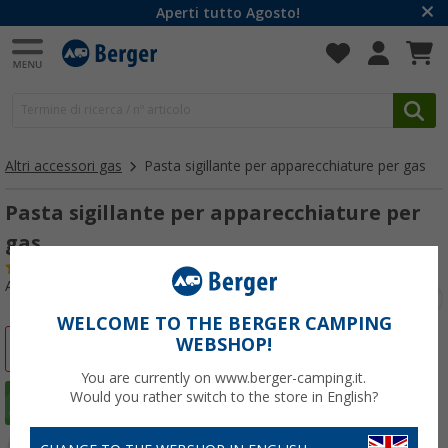
Aperti tutto Agosto!
Altri accessori gas
Pasta sigillante per apparecchiature per gas
Pasta sigillante per apparecchiature per
gas
(33)
Articolo n: 101590
WELCOME TO THE BERGER CAMPING
WEBSHOP!
-25%
You are currently on www.berger-camping.it.
Would you rather switch to the store in English?