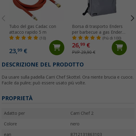
Tubo del gas Cadac con
Borsa di trasporto Enders
attacco rapido 5 m
per barbecue a gas Enders
Explorer
(10)
(Più di 100)
26,
€
99
23,
€
99
PVP 29,90 €
DESCRIZIONE DEL PRODOTTO
Da usare sulla padella Carri Chef Skottel. Ora niente brucia e cuoce.
Facile da pulire; può essere usato più volte.
PROPRIETÀ
Adatto per
Carri Chef 2
Colore
nero
ean
8712131863103