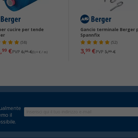
 per cucire per tende
Gancio terminale Berger 
er
Spannfix
(58)
(52)
,
€
3,
€
99
99
PVP
6,
€
PVP
5,
€
99
99
(0,
02
€ / m)
tualmente
emo il
ssibile.