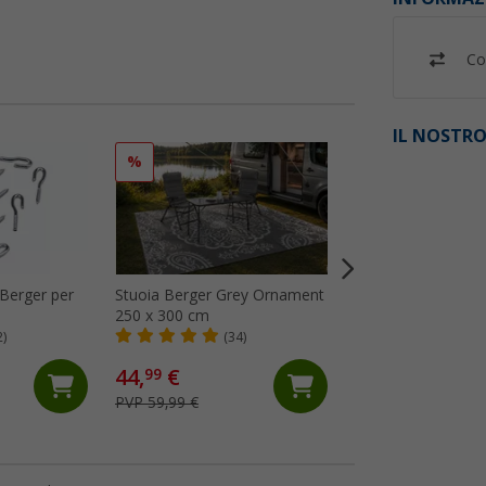
Co
IL NOSTRO
%
%
 Berger per
Stuoia Berger Grey Ornament
Stuoia Berger Gre
250 x 300 cm
x 400 cm
2)
(34)
(24)
44,
€
64,
€
99
99
PVP 59,99 €
PVP 74,99 €