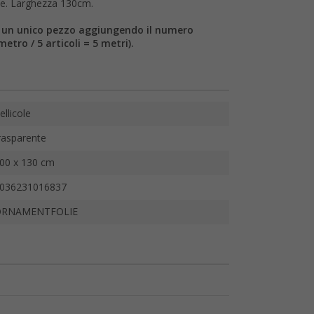
nde. Larghezza 130cm.
n un unico pezzo aggiungendo il numero
metro / 5 articoli = 5 metri).
ellicole
rasparente
00 x 130 cm
036231016837
ORNAMENTFOLIE