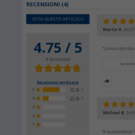
RECENSIONI
(4)
VOTA QUESTO ARTICOLO
Martin R.
03.07
4.75 / 5
"L'unico distribu
4 Recensioni
La recen
Recensioni verificate
5
75 %
4
25 %
3
0 %
Michael B.
24.0
2
0 %
1
0 %
"è esattamente l