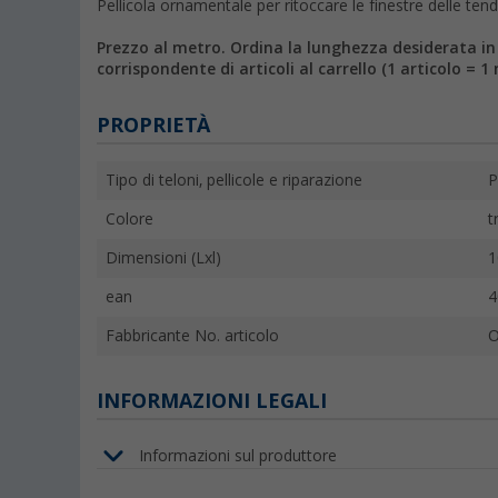
Pellicola ornamentale per ritoccare le finestre delle te
Prezzo al metro. Ordina la lunghezza desiderata i
corrispondente di articoli al carrello (1 articolo = 1 
PROPRIETÀ
Tipo di teloni, pellicole e riparazione
P
Colore
t
Dimensioni (Lxl)
1
ean
4
Fabbricante No. articolo
INFORMAZIONI LEGALI
Informazioni sul produttore