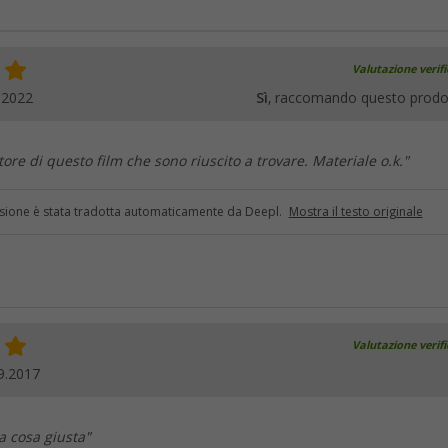
Valutazione verif
.2022
Sì
, raccomando questo prodo
tore di questo film che sono riuscito a trovare. Materiale o.k."
sione è stata tradotta automaticamente da Deepl.
Mostra il testo originale
Valutazione verif
9.2017
a cosa giusta"