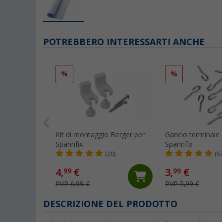
POTREBBERO INTERESSARTI ANCHE
%
%
Kit di montaggio Berger per
Gancio terminale
Spannfix
Spannfix
(20)
(5
4,
€
3,
€
99
99
PVP 6,99 €
PVP 5,99 €
DESCRIZIONE DEL PRODOTTO