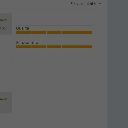
Data
Filtrare
icata
tto.
Qualità
Funzionalità
icata