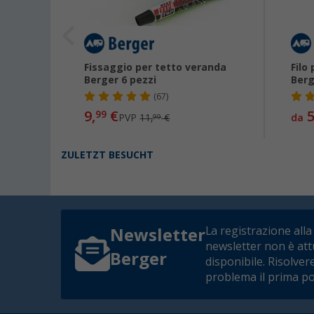
Fissaggio per tetto veranda
Filo
Berger 6 pezzi
Berg
(67)
9,
€
5
99
PVP
11,
€
da
99
ZULETZT BESUCHT
La registrazione alla
Newsletter
newsletter non è at
Berger
disponibile. Risolver
problema il prima po