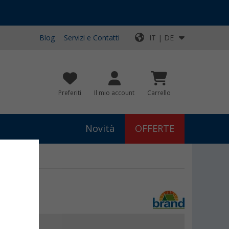
Blog
Servizi e Contatti
IT | DE
Preferiti
Il mio account
Carrello
Novità
OFFERTE
99
€