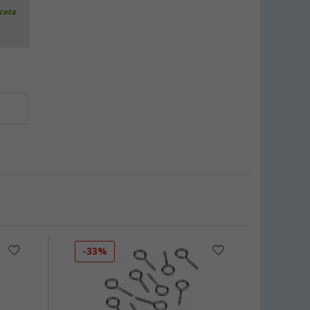
icata
-33%