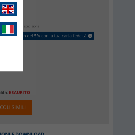
€
inclusa
+ Spese di spedizione
ati un coupon del 5% con la tua carta fedeltà
lità:
ESAURITO
COLI SIMILI
IONI E DOWNLOAD