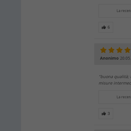
La recen
Anonimo
20.05
"buona qualità; 
misure intermed
La recen