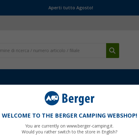
Aperti tutto Agosto!
ione tende
Pellicola ornamentale Brand per finestre di tende
nestre di tende
WELCOME TO THE BERGER CAMPING WEBSHOP!
You are currently on www.berger-camping.it.
Would you rather switch to the store in English?
finora
12,