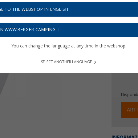
9,
99
E TO THE WEBSHOP IN ENGLISH
7,
€ / m²
68
Prezzi IVA 
ON WWW.BERGER-CAMPING.IT
Assicur
You can change the language at any time in the webshop.
SELECT ANOTHER LANGUAGE
Disponibi
ARTI
INFORMAZ