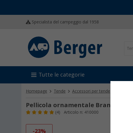
Specialista del campeggio dal 1958
Tutte le categorie
Homepage
Tende
Accessori per tende
Riparaz
Pellicola ornamentale Brand per fi
(4)
Articolo n: 410000
-23%