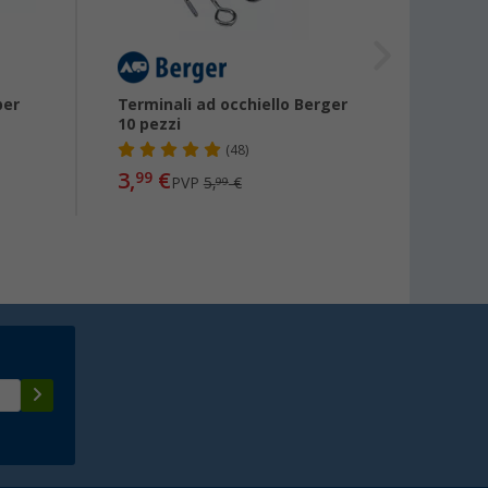
per
Terminali ad occhiello Berger
Nastro
10 pezzi
Kleibe
(48)
3,
€
9,
99
PVP
5,
€
da
99