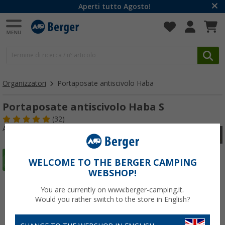
Aperti tutto Agosto!
Organizzatori
Portaposate antiscivolo Haba
Portaposate antiscivolo Haba S
(32)
Articolo n: 414570
WELCOME TO THE BERGER CAMPING
WEBSHOP!
You are currently on www.berger-camping.it.
Would you rather switch to the store in English?