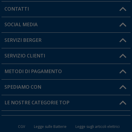
CONTATTI
Orari di apertura del servizio:
SOCIAL MEDIA
Lun. - Ven.: 08:00 - 17:00
SERVIZI BERGER
Hai una domanda?
SERVIZIO CLIENTI
Diventare rivenditori
Il mio Account
METODI DI PAGAMENTO
Informazioni sulla spedizione
I miei Preferiti
Resi
SPEDIAMO CON
Carta fedeltà Berger
Stato del mio ordine
LE NOSTRE CATEGORIE TOP
FAQ e Contatti
Accessori per Caravan e Camper
CGV
Legge sulle Batterie
Legge sugli articoli elettrici
WC da Campeggio