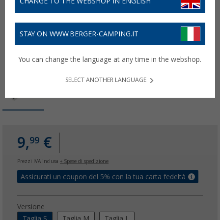
CHANGE TO THE WEBSHOP IN ENGLISH
STAY ON WWW.BERGER-CAMPING.IT
You can change the language at any time in the webshop.
SELECT ANOTHER LANGUAGE
9,
€
99
Prezzi IVA inclusa
+ Spese di spedizione
Assicurati un coupon del 5% con la tua carta fedeltà
Versione
Taglia S
Taglia M
Taglia L