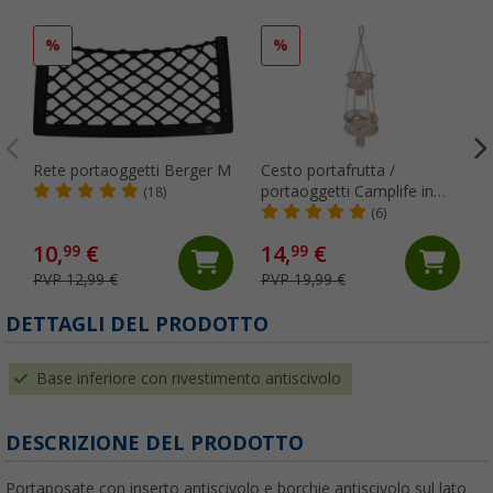
%
%
Rete portaoggetti Berger M
Cesto portafrutta /
portaoggetti Camplife in
(18)
macramè
(6)
10,
€
14,
€
99
99
PVP 12,99 €
PVP 19,99 €
(
DETTAGLI DEL PRODOTTO
Base inferiore con rivestimento antiscivolo
DESCRIZIONE DEL PRODOTTO
Portaposate con inserto antiscivolo e borchie antiscivolo sul lato