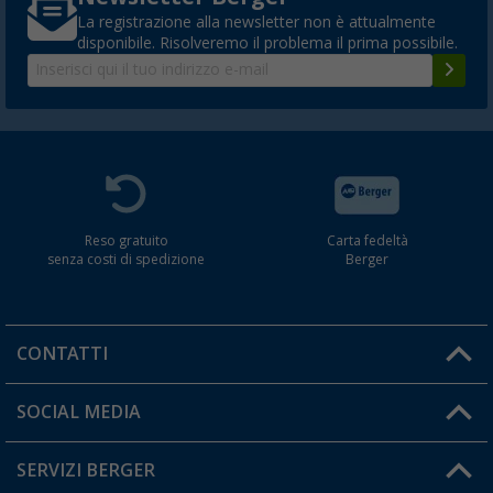
La registrazione alla newsletter non è attualmente
disponibile. Risolveremo il problema il prima possibile.
Reso gratuito
Carta fedeltà
senza costi di spedizione
Berger
CONTATTI
Orari di apertura del servizio:
SOCIAL MEDIA
Lun. - Ven.: 08:00 - 17:00
SERVIZI BERGER
Hai una domanda?