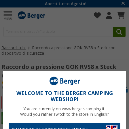
Aperti tutto Agosto!
Raccordi tubi
Raccordo a pressione GOK RVS8 x Steck con
dispositivo di sicurezza
Raccordo a pressione GOK RVS8 x Steck
con dispositivo di sicurezza
(25)
Articolo n: 113200
WELCOME TO THE BERGER CAMPING
WEBSHOP!
-8%
You are currently on www.berger-camping.it.
Would you rather switch to the store in English?