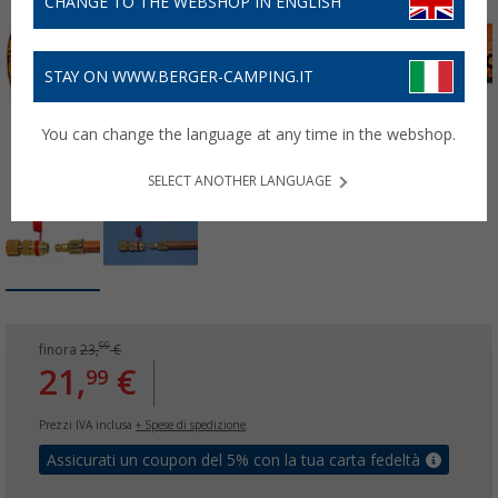
CHANGE TO THE WEBSHOP IN ENGLISH
STAY ON WWW.BERGER-CAMPING.IT
You can change the language at any time in the webshop.
SELECT ANOTHER LANGUAGE
99
finora
23,
€
21,
€
99
Prezzi IVA inclusa
+ Spese di spedizione
Assicurati un coupon del 5% con la tua carta fedeltà