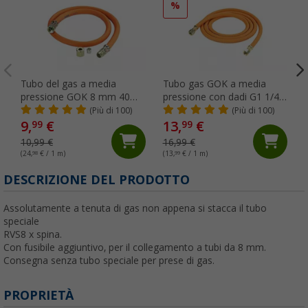
%
Tubo del gas a media
Tubo gas GOK a media
pressione GOK 8 mm 40
pressione con dadi G1 1/4
cm
su entrambi i lati – 10 bar
(Più di 100)
(Più di 100)
6,3 x 3,5 x 100 cm
9,
€
13,
€
99
99
10,99 €
16,99 €
(24,
98
€ / 1 m)
(13,
99
€ / 1 m)
DESCRIZIONE DEL PRODOTTO
Assolutamente a tenuta di gas non appena si stacca il tubo
speciale
RVS8 x spina.
Con fusibile aggiuntivo, per il collegamento a tubi da 8 mm.
Consegna senza tubo speciale per prese di gas.
PROPRIETÀ