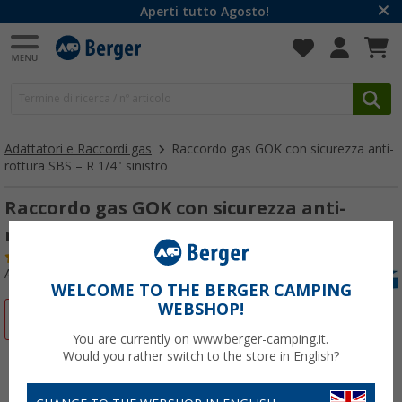
Aperti tutto Agosto!
Adattatori e Raccordi gas
Raccordo gas GOK con sicurezza anti-
rottura SBS – R 1/4" sinistro
Raccordo gas GOK con sicurezza anti-
rottura SBS – R 1/4" sinistro
(7)
Articolo n: 112430
WELCOME TO THE BERGER CAMPING
WEBSHOP!
-10%
You are currently on www.berger-camping.it.
Would you rather switch to the store in English?