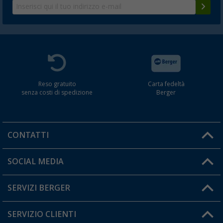
Reso gratuito
Carta fedeltà
senza costi di spedizione
Berger
CONTATTI
Orari di apertura del servizio:
SOCIAL MEDIA
Lun. - Ven.: 08:00 - 17:00
SERVIZI BERGER
Hai una domanda?
SERVIZIO CLIENTI
Diventare rivenditori