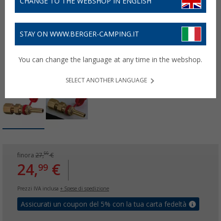
CHANGE TO THE WEBSHOP IN ENGLISH
STAY ON WWW.BERGER-CAMPING.IT
You can change the language at any time in the webshop.
SELECT ANOTHER LANGUAGE
99
finora
27,
€
24,
€
99
Prezzi IVA inclusa
+ Spese di spedizione
Assicurati un coupon del 5% con la tua carta fedeltà