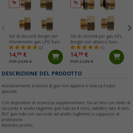
%
%
Set di raccordi Berger per
Set di raccordi per gas GPL
rifornimento gas LPG Euro
Berger con attacco Euro
(2)
(1)
14,
€
14,
€
99
99
PVP 24,99 €
PVP 24,99 €
DESCRIZIONE DEL PRODOTTO
Assolutamente a tenuta di gas non appena si stacca il tubo
speciale
Con dispositivo di sicurezza supplementare. Da un lato con dado di
raccordo e anello tagliente (per tubi da 8 mm), dall'altro lato 8 mm
RST (per tubi con raccordo ad anello tagliente) e cappuccio di
protezione
Montato pronto.