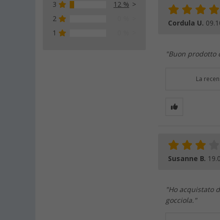
3
12 %
2
0 %
Cordula U.
09.1
1
0 %
"Buon prodotto c
La recen
Susanne B.
19.
"Ho acquistato d
gocciola."