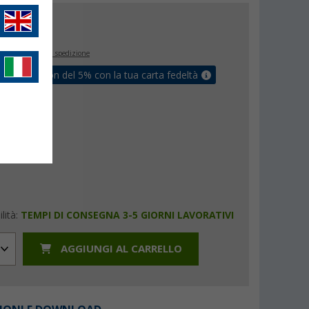
€
inclusa
+ Spese di spedizione
ati un coupon del 5% con la tua carta fedeltà
lità:
TEMPI DI CONSEGNA 3-5 GIORNI LAVORATIVI
AGGIUNGI AL CARRELLO