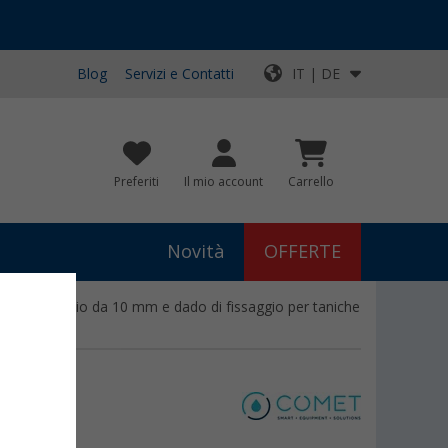
Blog
Servizi e Contatti
IT | DE
Preferiti
Il mio account
Carrello
Novità
OFFERTE
 con beccuccio da 10 mm e dado di fissaggio per taniche