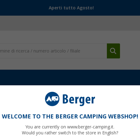
Aperti tutto Agosto!
Valvole e rubinetti
Rubinetto di scarico Comet da 3/4 di pollice
i pollice con beccuccio da 10 mm e dado di
WELCOME TO THE BERGER CAMPING WEBSHOP!
You are currently on www.berger-camping.it.
Would you rather switch to the store in English?