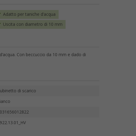
Adatto per taniche d'acqua
Uscita con diametro di 10 mm
e d'acqua. Con beccuccio da 10 mm e dado di
ubinetto di scarico
ianco
031656012822
922.13.01_HV