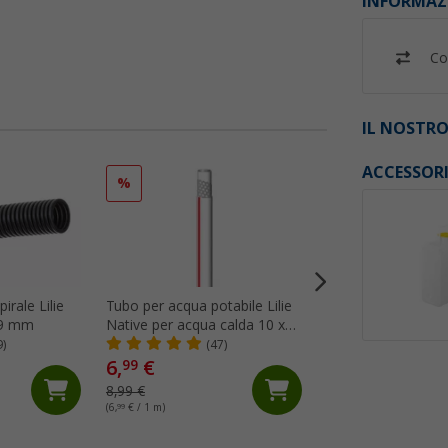
INFORMAZ
Co
IL NOSTRO
ACCESSOR
%
%
pirale Lilie
Tubo per acqua potabile Lilie
Tubo per acqua Lili
19 mm
Native per acqua calda 10 x
metro 10 x 14 mm
15 mm (vendita al metro)
trasparente
9)
(47)
(82)
6,
€
3,
€
99
99
8,99 €
4,99 €
(6,
99
€ / 1 m)
(3,
99
€ / 1 m)