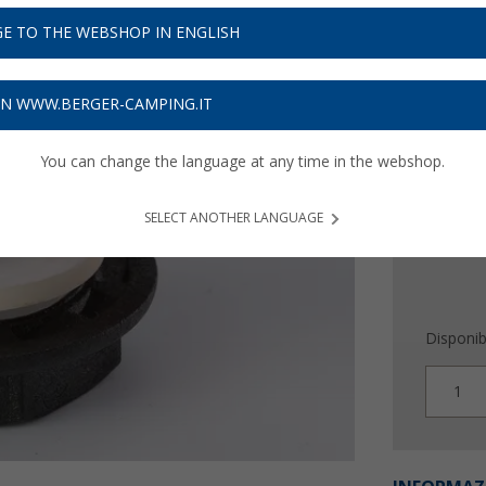
E TO THE WEBSHOP IN ENGLISH
6,
99
Prezzi IVA 
ON WWW.BERGER-CAMPING.IT
Assicur
You can change the language at any time in the webshop.
SELECT ANOTHER LANGUAGE
Disponibi
1