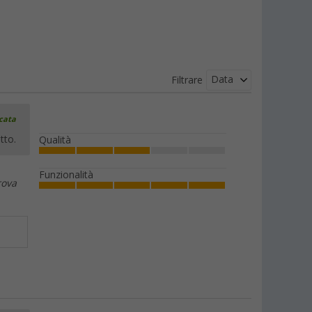
Data
Filtrare
icata
tto.
Qualità
Funzionalità
rova