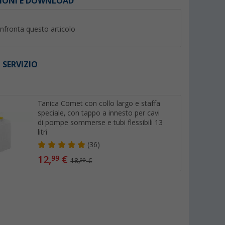
IONI E DOWNLOAD
nfronta questo articolo
 SERVIZIO
I
%
Tanica Comet con collo largo e staffa
speciale, con tappo a innesto per cavi
di pompe sommerse e tubi flessibili 13
litri
(36)
e in PVC al
Fascetta stringitubo Lilie W4 8
Tubo per acqua pot
12,
€
99
18,
€
99
- 12 mm
Fawo in PVC al met
mm trasparente
(7)
(61)
4,
€
99
5,99 €
1,
€
99
(4,
99
€ / 1 m)