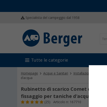
Specialista del campeggio dal 1958
Tutte le categorie
Homepage
Acque e Sanitari
Installazioni idrauliche
d'acqua
Rubinetto di scarico Comet da 3/4 d
fissaggio per taniche d'acqua
(25)
Articolo n: 167710