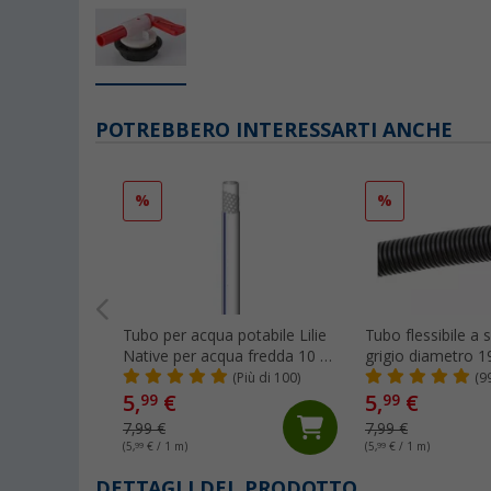
POTREBBERO INTERESSARTI ANCHE
%
%
Tubo per acqua potabile Lilie
Tubo flessibile a s
Native per acqua fredda 10 x
grigio diametro 
15 mm al metro
(Più di 100)
(9
5,
€
5,
€
99
99
7,99 €
7,99 €
(5,
99
€ / 1 m)
(5,
99
€ / 1 m)
DETTAGLI DEL PRODOTTO