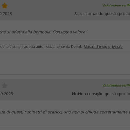
Valutazione verif
0.2023
Sì
, raccomando questo prodo
he si adatta alla bombola. Consegna veloce."
sione è stata tradotta automaticamente da Deepl.
Mostra il testo originale
Valutazione verif
09.2023
No
Non consiglio questo prodo
ue di questi rubinetti di scarico, uno non si chiude correttamente 