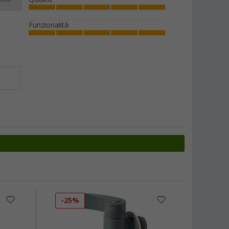
Funzionalità
-25%
-8%