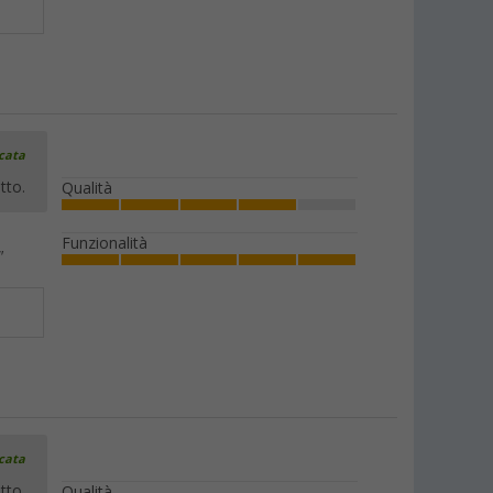
icata
tto.
Qualità
Funzionalità
"
icata
tto.
Qualità