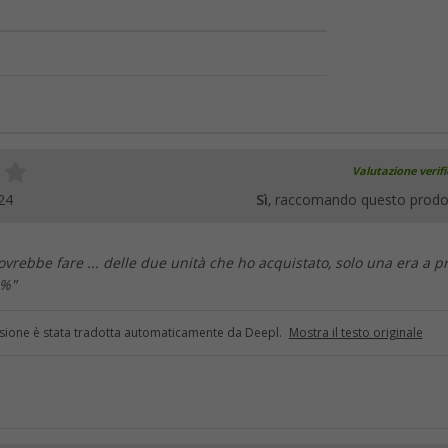
Valutazione verif
24
Sì
, raccomando questo prodo
ovrebbe fare ... delle due unità che ho acquistato, solo una era a p
0%"
sione è stata tradotta automaticamente da Deepl.
Mostra il testo originale