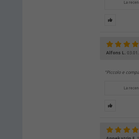
La recen
Alfons L.
03.01
"Piccolo e compat
La recen
Annekatrin F.
1