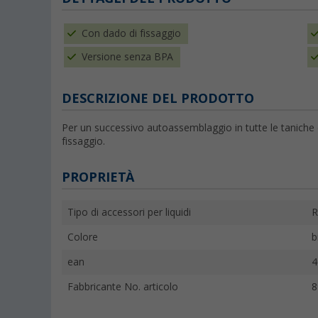
Con dado di fissaggio
Versione senza BPA
DESCRIZIONE DEL PRODOTTO
Per un successivo autoassemblaggio in tutte le tanich
fissaggio.
PROPRIETÀ
Tipo di accessori per liquidi
R
Colore
b
ean
4
Fabbricante No. articolo
8