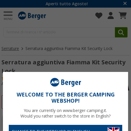
Aperti tutto Agosto!
Serrature
Serratura aggiuntiva Fiamma Kit Security Lock
Serratura aggiuntiva Fiamma Kit Security
Lock
(7)
Articolo n: 102820
WELCOME TO THE BERGER CAMPING
WEBSHOP!
-27%
You are currently on www.berger-camping.it.
Would you rather switch to the store in English?