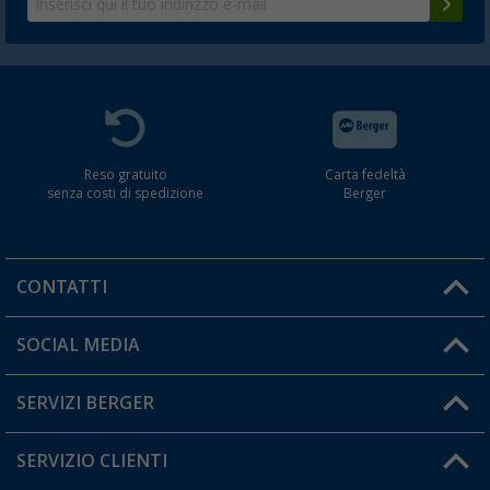
Reso gratuito
Carta fedeltà
senza costi di spedizione
Berger
CONTATTI
Orari di apertura del servizio:
SOCIAL MEDIA
Lun. - Ven.: 08:00 - 17:00
SERVIZI BERGER
Hai una domanda?
SERVIZIO CLIENTI
Diventare rivenditori