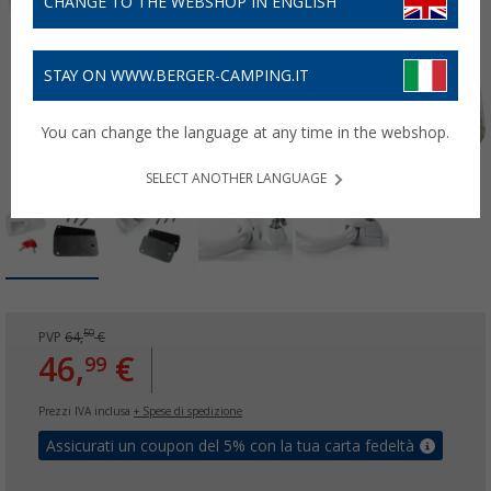
CHANGE TO THE WEBSHOP IN ENGLISH
STAY ON WWW.BERGER-CAMPING.IT
You can change the language at any time in the webshop.
SELECT ANOTHER LANGUAGE
50
PVP
64,
€
46,
€
99
Prezzi IVA inclusa
+ Spese di spedizione
Assicurati un coupon del 5% con la tua carta fedeltà