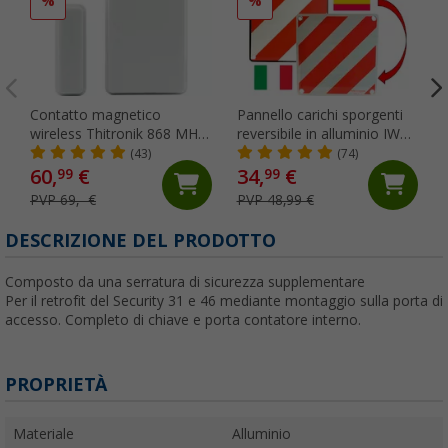
%
%
Contatto magnetico
Pannello carichi sporgenti
wireless Thitronik 868 MHz
reversibile in alluminio IWH
bianco
2 in 1 Italia / Spagna 50 x
(43)
(74)
50 cm
60,
€
34,
€
99
99
PVP 69,- €
PVP 48,99 €
DESCRIZIONE DEL PRODOTTO
Composto da una serratura di sicurezza supplementare
Per il retrofit del Security 31 e 46 mediante montaggio sulla porta di
accesso. Completo di chiave e porta contatore interno.
PROPRIETÀ
Materiale
Alluminio