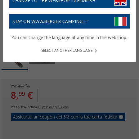
CHANGE TO THE WEBSHOP IN ENGLISH
STAY ON WWW.BERGER-CAMPING.IT
You can change the language at any time in the webshop.
SELECT ANOTHER LANGUAGE
90
PVP
12,
€
8,
€
99
Prezzi IVA inclusa
+ Spese di spedizione
Assicurati un coupon del 5% con la tua carta fedeltà