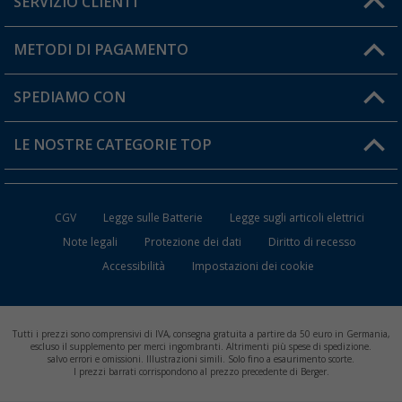
SERVIZIO CLIENTI
Diventare rivenditori
Il mio Account
METODI DI PAGAMENTO
Informazioni sulla spedizione
I miei Preferiti
Resi
SPEDIAMO CON
Carta fedeltà Berger
Stato del mio ordine
LE NOSTRE CATEGORIE TOP
FAQ e Contatti
Accessori per Caravan e Camper
CGV
Legge sulle Batterie
Legge sugli articoli elettrici
WC da Campeggio
Note legali
Protezione dei dati
Diritto di recesso
Accessibilità
Impostazioni dei cookie
Mobili per il Campeggio
Frigo Portatili
Tutti i prezzi sono comprensivi di IVA, consegna gratuita a partire da 50 euro in Germania,
Climatizzatori per Camper
escluso il supplemento per merci ingombranti. Altrimenti più spese di spedizione.
salvo errori e omissioni. Illustrazioni simili. Solo fino a esaurimento scorte.
I prezzi barrati corrispondono al prezzo precedente di Berger.
Batterie