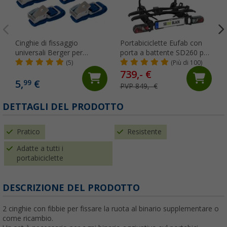
Cinghie di fissaggio
Portabiciclette Eufab con
universali Berger per
porta a battente SD260 per
portabici 4 pezzi
2 biciclette nero
(5)
(Più di 100)
739,- €
5,
€
99
PVP 849,- €
DETTAGLI DEL PRODOTTO
Pratico
Resistente
Adatte a tutti i
portabiciclette
DESCRIZIONE DEL PRODOTTO
2 cinghie con fibbie per fissare la ruota al binario supplementare o
come ricambio.