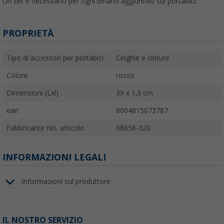
Un set è necessario per ogni binario aggiuntivo sul portabici.
PROPRIETÀ
Tipo di accessori per portabici
Cinghie e cinture
Colore
rosso
Dimensioni (Lxl)
39 x 1,3 cm
ean
8004815073787
Fabbricante No. articolo
98656-320
INFORMAZIONI LEGALI
Informazioni sul produttore
IL NOSTRO SERVIZIO