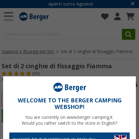
Aperti tutto Agosto!
Supporti e fissaggi per bici
Set di 2 cinghie di fissaggio Fiamma
Set di 2 cinghie di fissaggio Fiamma
(69)
Articolo n: 134680
-30%
WELCOME TO THE BERGER CAMPING
WEBSHOP!
You are currently on www.berger-camping.it.
Would you rather switch to the store in English?