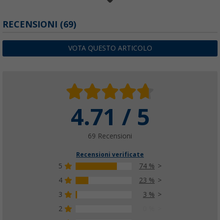
Canalina aggiuntiva Fiamma Rail Premium X
RECENSIONI
(69)
(39)
73,
€
99
VOTA QUESTO ARTICOLO
PVP
93,
€
90
4.71 / 5
Canalina aggiuntiva Fiamma Rail Quick Pro g
(8)
45,
€
99
69 Recensioni
PVP
57,
€
70
Recensioni verificate
5
74 %
4
23 %
3
3 %
2
0 %