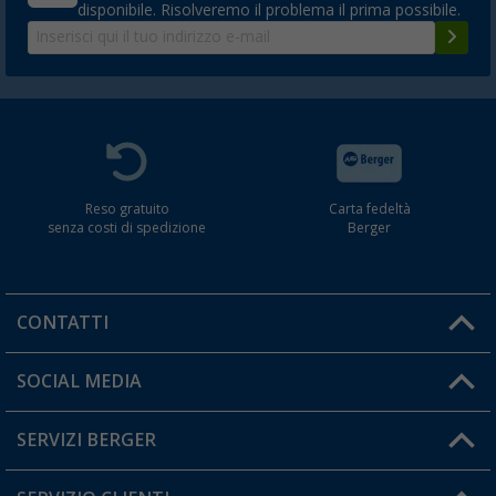
disponibile. Risolveremo il problema il prima possibile.
Reso gratuito
Carta fedeltà
senza costi di spedizione
Berger
CONTATTI
Orari di apertura del servizio:
SOCIAL MEDIA
Lun. - Ven.: 08:00 - 17:00
SERVIZI BERGER
Hai una domanda?