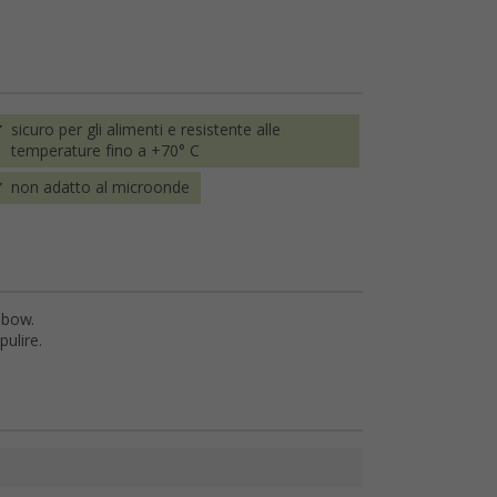
sicuro per gli alimenti e resistente alle
temperature fino a +70° C
non adatto al microonde
nbow.
pulire.