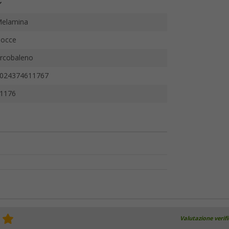
elamina
occe
rcobaleno
024374611767
1176
Valutazione verif