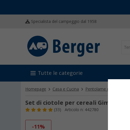
Specialista del campeggio dal 1958
Tutte le categorie
Homepage
Casa e Cucina
Pentolame da campegg
Set di ciotole per cereali Gimex Ra
(33)
Articolo n: 442780
-11%