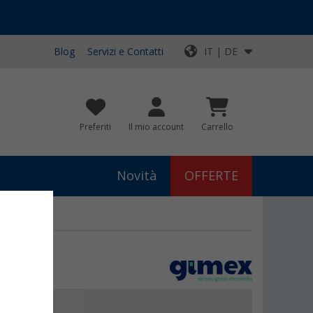
Blog
Servizi e Contatti
IT | DE
Preferiti
Il mio account
Carrello
Novità
OFFERTE
 Rainbow
€