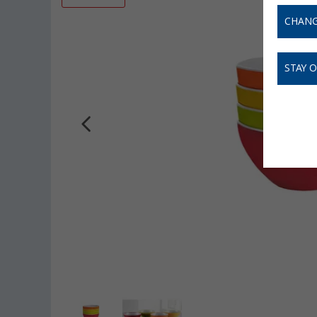
CHANG
STAY 