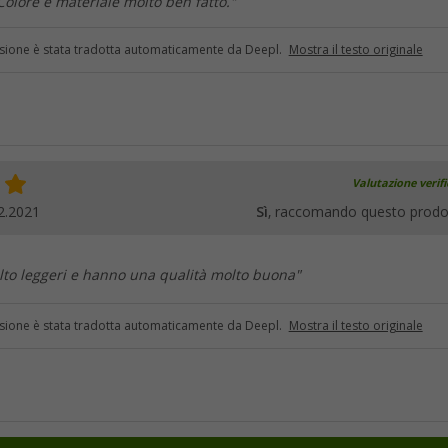
 Colore e materiale molto ben fatto."
sione è stata tradotta automaticamente da Deepl.
Mostra il testo originale
Valutazione verif
2.2021
Sì
, raccomando questo prodo
lto leggeri e hanno una qualità molto buona"
sione è stata tradotta automaticamente da Deepl.
Mostra il testo originale