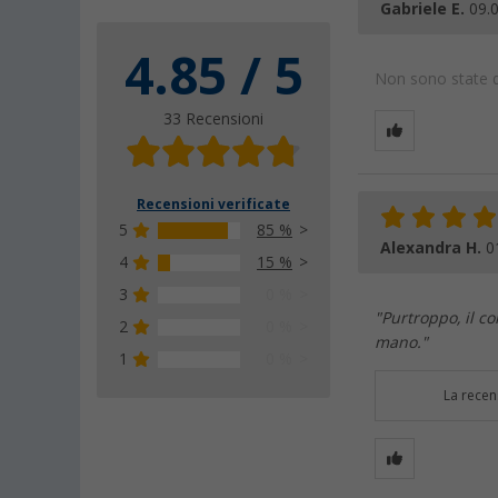
Gabriele E.
09.
4.85 / 5
Non sono state da
33 Recensioni
Recensioni verificate
5
85 %
Alexandra H.
0
4
15 %
3
0 %
"Purtroppo, il c
2
0 %
mano."
1
0 %
La recen