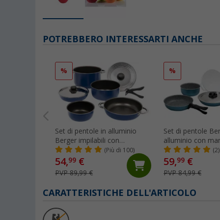
POTREBBERO INTERESSARTI ANCHE
%
%
Set di pentole in alluminio
Set di pentole Be
Berger impilabili con
alluminio con man
rivestimento antiaderente 9
removibili 8 pezz
(Più di 100)
(2)
pezzi blu
54,
€
59,
€
99
99
PVP 89,99 €
PVP 84,99 €
CARATTERISTICHE DELL'ARTICOLO