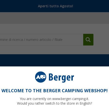
Aperti tutto Agosto!
io
Set da cucina di campeggio
Set di ciotole per cereali Gimex
inbow
WELCOME TO THE BERGER CAMPING WEBSHOP!
You are currently on www.berger-camping.it.
Would you rather switch to the store in English?
49
PVP
22,