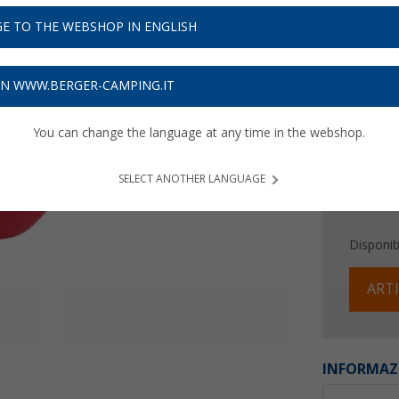
19,
9
E TO THE WEBSHOP IN ENGLISH
Prezzi IVA 
Assicur
ON WWW.BERGER-CAMPING.IT
You can change the language at any time in the webshop.
SELECT ANOTHER LANGUAGE
Disponibi
ARTI
INFORMAZ