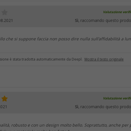
Valutazione verif
08.2021
Sì
, raccomando questo prodo
llo che si suppone faccia non posso dire nulla sull'affidabilità a lu
sione è stata tradotta automaticamente da Deepl.
Mostra il testo originale
Valutazione verif
2021
Sì
, raccomando questo prodo
lità, robusto e con un design molto bello. Soprattutto, anche per 