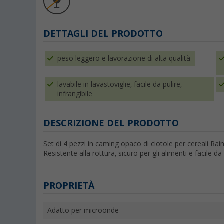
DETTAGLI DEL PRODOTTO
peso leggero e lavorazione di alta qualità
lavabile in lavastoviglie, facile da pulire,
infrangibile
DESCRIZIONE DEL PRODOTTO
Set di 4 pezzi in caming opaco di ciotole per cereali Rai
Resistente alla rottura, sicuro per gli alimenti e facile da 
PROPRIETÀ
Adatto per microonde
-