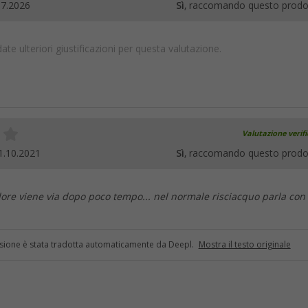
07.2026
Sì
, raccomando questo prodo
te ulteriori giustificazioni per questa valutazione.
Valutazione verif
1.10.2021
Sì
, raccomando questo prodo
olore viene via dopo poco tempo... nel normale risciacquo parla con 
sione è stata tradotta automaticamente da Deepl.
Mostra il testo originale