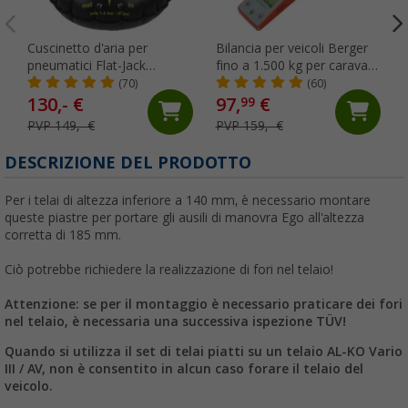
Cuscinetto d'aria per
Bilancia per veicoli Berger
pneumatici Flat-Jack
fino a 1.500 kg per caravan
Camper 2.0 per veicoli fino
e camper
(70)
(60)
a 6 tonnellate e fino a 305
130,- €
97,
€
99
mm di larghezza del
PVP 149,- €
PVP 159,- €
pneumatico
DESCRIZIONE DEL PRODOTTO
Per i telai di altezza inferiore a 140 mm, è necessario montare
queste piastre per portare gli ausili di manovra Ego all'altezza
corretta di 185 mm.
Ciò potrebbe richiedere la realizzazione di fori nel telaio!
Attenzione: se per il montaggio è necessario praticare dei fori
nel telaio, è necessaria una successiva ispezione TÜV!
Quando si utilizza il set di telai piatti su un telaio AL-KO Vario
III / AV, non è consentito in alcun caso forare il telaio del
veicolo.