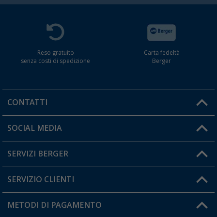
Reso gratuito
Carta fedeltà
senza costi di spedizione
Berger
CONTATTI
Orari di apertura del servizio:
SOCIAL MEDIA
Lun. - Ven.: 08:00 - 17:00
SERVIZI BERGER
Hai una domanda?
SERVIZIO CLIENTI
Diventare rivenditori
Il mio Account
METODI DI PAGAMENTO
Informazioni sulla spedizione