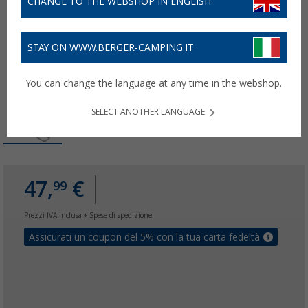
CHANGE TO THE WEBSHOP IN ENGLISH
STAY ON WWW.BERGER-CAMPING.IT
You can change the language at any time in the webshop.
SELECT ANOTHER LANGUAGE
47,
€
99
Prezzi IVA inclusa
+ Spese di spedizione
Assicurati un coupon del 5% con la tua carta fedeltà