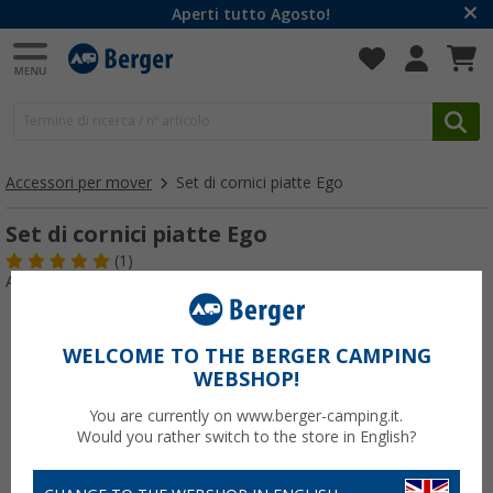
Aperti tutto Agosto!
Accessori per mover
Set di cornici piatte Ego
Set di cornici piatte Ego
(1)
Articolo n: 106570
WELCOME TO THE BERGER CAMPING
WEBSHOP!
You are currently on www.berger-camping.it.
Would you rather switch to the store in English?