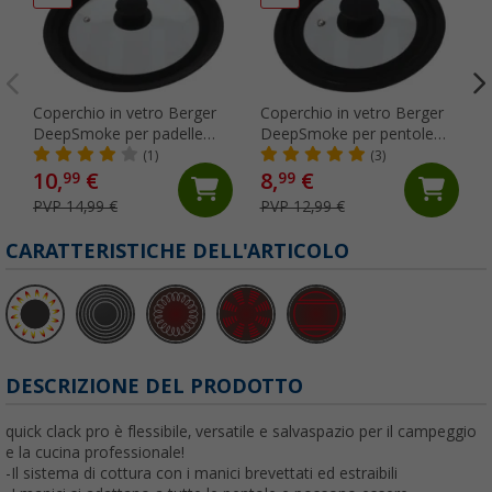
Coperchio in vetro Berger
Coperchio in vetro Berger
DeepSmoke per padelle
DeepSmoke per pentole
con bordo in silicone
con bordo in silicone
(1)
(3)
diametro 22 / 24 / 26 cm
diametro 16 / 18 / 20 cm
10,
€
8,
€
99
99
PVP 14,99 €
PVP 12,99 €
CARATTERISTICHE DELL'ARTICOLO
DESCRIZIONE DEL PRODOTTO
quick clack pro è flessibile, versatile e salvaspazio per il campeggio
e la cucina professionale!
-Il sistema di cottura con i manici brevettati ed estraibili