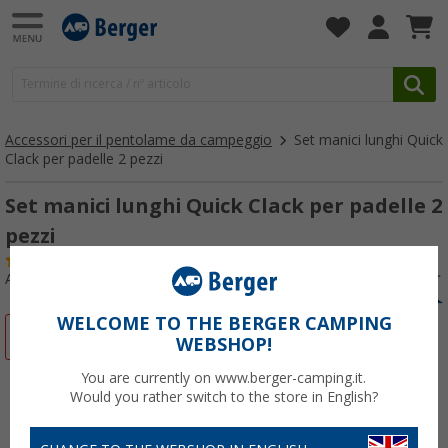
Accessori per il pentolame da campeggio
Set manici lunghi Quick
Clack per padelle 2 pezzi
Set manici lunghi Quick Clack per padelle 2
pezzi
(12)
Articolo n: 447680
WELCOME TO THE BERGER CAMPING
-31%
WEBSHOP!
You are currently on www.berger-camping.it.
Would you rather switch to the store in English?