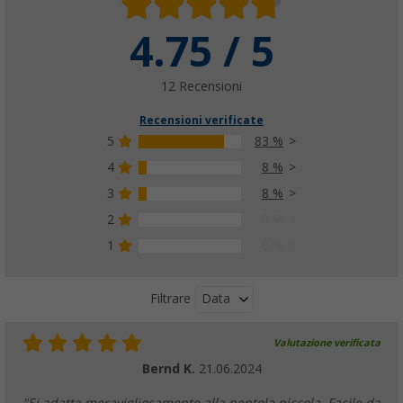
4.75 / 5
12 Recensioni
Recensioni verificate
5
83 %
4
8 %
3
8 %
2
0 %
1
0 %
Data
Filtrare
Valutazione verificata
Bernd K.
21.06.2024
"Si adatta meravigliosamente alla pentola piccola. Facile da