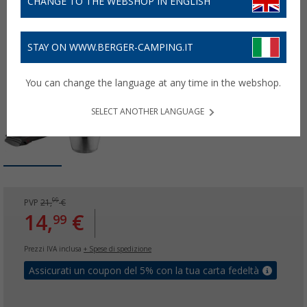
CHANGE TO THE WEBSHOP IN ENGLISH
STAY ON WWW.BERGER-CAMPING.IT
You can change the language at any time in the webshop.
SELECT ANOTHER LANGUAGE
99
PVP
21,
€
14,
€
99
Prezzi IVA inclusa
+ Spese di spedizione
Assicurati un coupon del 5% con la tua carta fedeltà