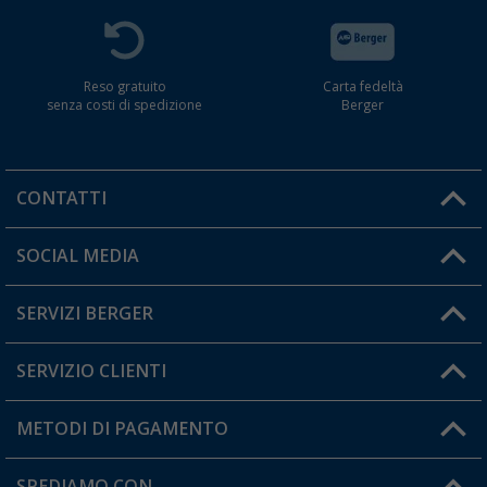
Reso gratuito
Carta fedeltà
senza costi di spedizione
Berger
CONTATTI
Orari di apertura del servizio:
SOCIAL MEDIA
Lun. - Ven.: 08:00 - 17:00
SERVIZI BERGER
Hai una domanda?
SERVIZIO CLIENTI
Diventare rivenditori
Il mio Account
METODI DI PAGAMENTO
Informazioni sulla spedizione
I miei Preferiti
Resi
SPEDIAMO CON