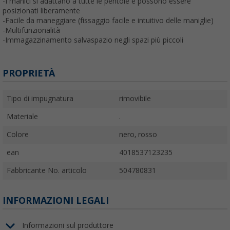
-I manici si adattano a tutte le pentole e possono essere
posizionati liberamente
-Facile da maneggiare (fissaggio facile e intuitivo delle maniglie)
-Multifunzionalità
-Immagazzinamento salvaspazio negli spazi più piccoli
PROPRIETÀ
Tipo di impugnatura
rimovibile
Materiale
.
Colore
nero, rosso
ean
4018537123235
Fabbricante No. articolo
504780831
INFORMAZIONI LEGALI
Informazioni sul produttore