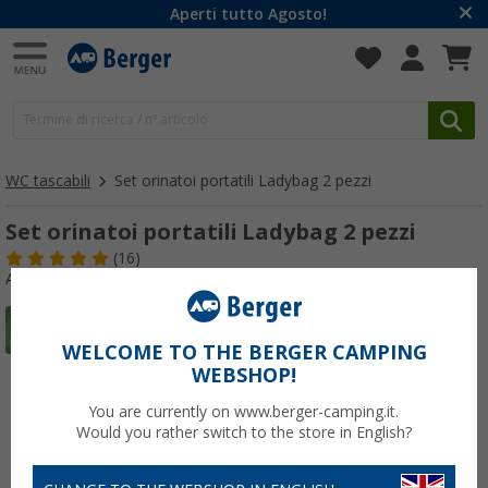
Aperti tutto Agosto!
WC tascabili
Set orinatoi portatili Ladybag 2 pezzi
Set orinatoi portatili Ladybag 2 pezzi
(16)
Articolo n: 239290
WELCOME TO THE BERGER CAMPING
WEBSHOP!
You are currently on www.berger-camping.it.
Would you rather switch to the store in English?