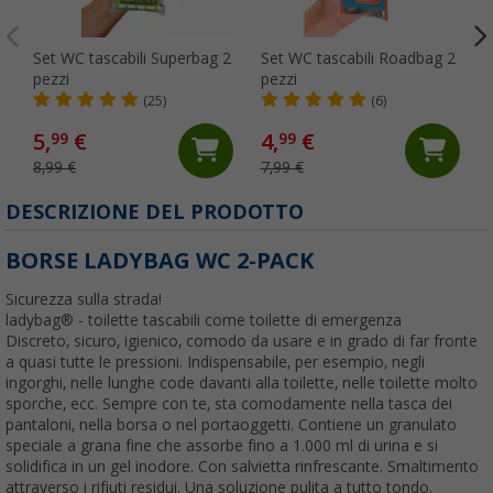
Set WC tascabili Superbag 2
Set WC tascabili Roadbag 2
pezzi
pezzi
(25)
(6)
5,
€
4,
€
99
99
8,99 €
7,99 €
(
DESCRIZIONE DEL PRODOTTO
BORSE LADYBAG WC 2-PACK
Sicurezza sulla strada!
ladybag® - toilette tascabili come toilette di emergenza
Discreto, sicuro, igienico, comodo da usare e in grado di far fronte
a quasi tutte le pressioni. Indispensabile, per esempio, negli
ingorghi, nelle lunghe code davanti alla toilette, nelle toilette molto
sporche, ecc. Sempre con te, sta comodamente nella tasca dei
pantaloni, nella borsa o nel portaoggetti. Contiene un granulato
speciale a grana fine che assorbe fino a 1.000 ml di urina e si
solidifica in un gel inodore. Con salvietta rinfrescante. Smaltimento
attraverso i rifiuti residui. Una soluzione pulita a tutto tondo.