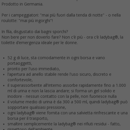
Prodotto in Germania.
Per i campeggiatori: "mai più fuori dalla tenda di notte" - o nella
roulotte: "mai più ingorghi"!
In fila, disgustato dai bagni sporchi?
Non bere per non doverlo fare? Non c'è più - ora c'è ladybag®, la
toilette d'emergenza ideale per le donne.
52 g di luce, sta comodamente in ogni borsa e vano
portaoggetti,
pronto per l'uso immediato,
l'apertura ad anello stabile rende l'uso sicuro, discreto e
confortevole,
il superassorbente all'interno assorbe rapidamente fino a 1.000
ml di urina e non la lascia andare; si forma un gel solido e
inodore - nessun contatto con la pelle, non fuoriesce nulla
il volume medio di urina è da 300 a 500 ml, quindi ladybag® può
sopportare qualsiasi pressione,
ogni ladybag® viene fornita con una salvietta rinfrescante e una
borsa per il trasporto,
smaltire semplicemente la ladybag® nei rifiuti residui - fatto,
rispettoso dell'ambiente.