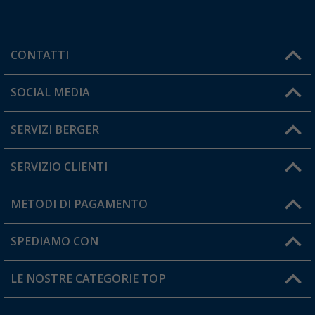
CONTATTI
Orari di apertura del servizio:
SOCIAL MEDIA
Lun. - Ven.: 08:00 - 17:00
SERVIZI BERGER
Hai una domanda?
SERVIZIO CLIENTI
Diventare rivenditori
Il mio Account
METODI DI PAGAMENTO
Informazioni sulla spedizione
I miei Preferiti
Resi
SPEDIAMO CON
Carta fedeltà Berger
Stato del mio ordine
LE NOSTRE CATEGORIE TOP
FAQ e Contatti