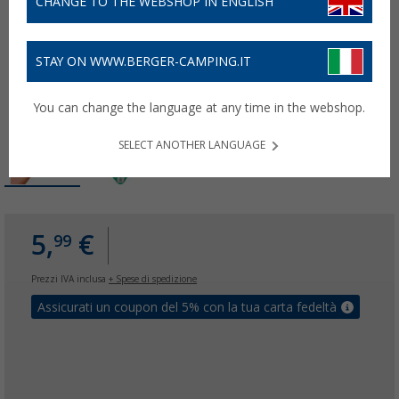
CHANGE TO THE WEBSHOP IN ENGLISH
STAY ON WWW.BERGER-CAMPING.IT
You can change the language at any time in the webshop.
SELECT ANOTHER LANGUAGE
5,
€
99
Prezzi IVA inclusa
+ Spese di spedizione
Assicurati un coupon del 5% con la tua carta fedeltà