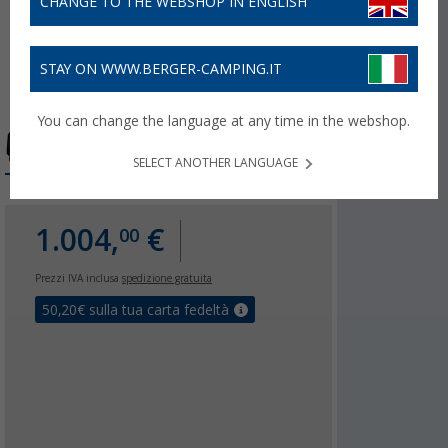
CHANGE TO THE WEBSHOP IN ENGLISH
STAY ON WWW.BERGER-CAMPING.IT
You can change the language at any time in the webshop.
SELECT ANOTHER LANGUAGE
1.004,
€
00
Prezzi IVA inclusa
spedizione gratuita
50,20
€ sulla tua carta fedeltà