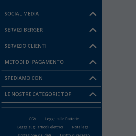
Orari di apertura del servizio:
SOCIAL MEDIA
Lun. - Ven.: 08:00 - 17:00
SERVIZI BERGER
Hai una domanda?
SERVIZIO CLIENTI
Diventare rivenditori
Il mio Account
METODI DI PAGAMENTO
Informazioni sulla spedizione
I miei Preferiti
Resi
SPEDIAMO CON
Carta fedeltà Berger
Stato del mio ordine
LE NOSTRE CATEGORIE TOP
FAQ e Contatti
Accessori per Caravan e Camper
CGV
Legge sulle Batterie
WC da Campeggio
Legge sugli articoli elettrici
Note legali
Protezione dei dati
Diritto di recesso