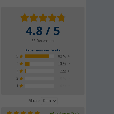
Borsa da trasporto Hindermann per antenna
4.8 / 5
satellitare Maxview VuQube e Berger Move
(48)
85 Recensioni
57,
€
99
PVP
69,
€
00
Recensioni verificate
5
82 %
4
15 %
3
2 %
2
0 %
1
0 %
Data
Filtrare
Valutazione verificata