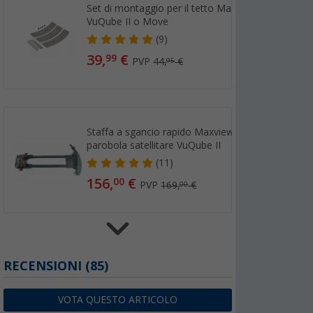
Set di montaggio per il tetto Maxview
VuQube II o Move
(9)
39,
€
99
PVP
44,
€
95
Staffa a sgancio rapido Maxview per la
parobola satellitare VuQube II
(11)
156,
€
00
PVP
169,
€
00
Treppiede Maxview per VuQube Auto II
RECENSIONI
(85)
(5)
108,
€
00
VOTA QUESTO ARTICOLO