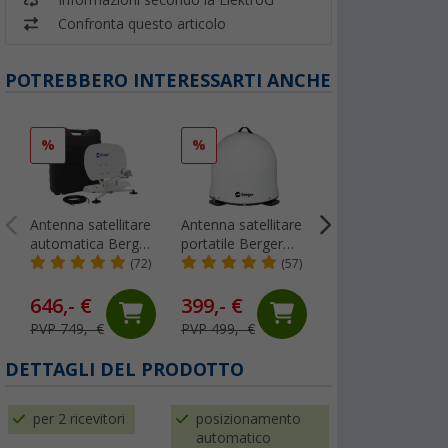
Informazioni secondo la ElektroG
Confronta questo articolo
POTREBBERO INTERESSARTI ANCHE
%
%
%
Antenna satellitare
Antenna satellitare
Antenna satellitar
automatica Berger
portatile Berger
automatica Berge
Pathfinder 2.0
Move 4.0 bianco
Pathfinder 3.0
(72)
(57)
(12
pieghevole bianco
pieghevole bianc
646,- €
399,- €
399,- €
PVP 749,- €
PVP 499,- €
PVP 549,- €
DETTAGLI DEL PRODOTTO
per 2 ricevitori
posizionamento
automatico