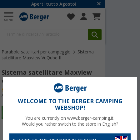
Aperti tutto Agosto!
Parabole satellitari per campeggio
Sistema
satellitare Maxview VuQube II
Sistema satellitare Maxview
VuQube II
(85)
Articolo n: 256140
WELCOME TO THE BERGER CAMPING
WEBSHOP!
You are currently on www.berger-camping.it.
Would you rather switch to the store in English?