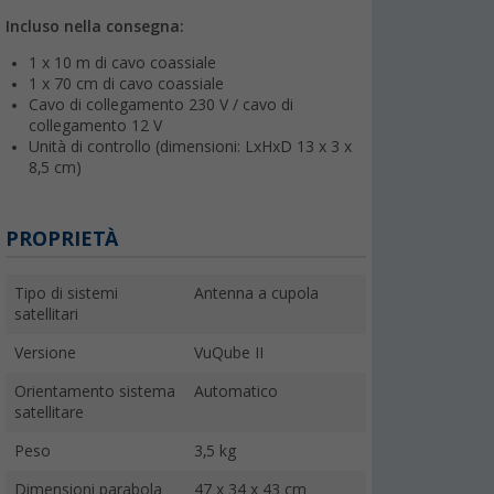
Incluso nella consegna:
1 x 10 m di cavo coassiale
1 x 70 cm di cavo coassiale
Cavo di collegamento 230 V / cavo di
collegamento 12 V
Unità di controllo (dimensioni: LxHxD 13 x 3 x
8,5 cm)
PROPRIETÀ
Tipo di sistemi
Antenna a cupola
satellitari
Versione
VuQube II
Orientamento sistema
Automatico
satellitare
Peso
3,5 kg
Dimensioni parabola
47 x 34 x 43 cm