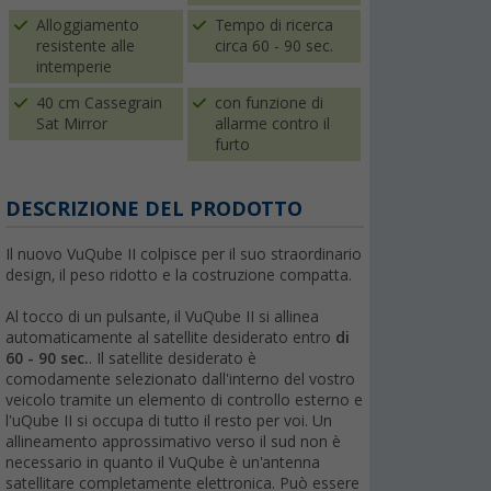
Alloggiamento
Tempo di ricerca
resistente alle
circa 60 - 90 sec.
intemperie
40 cm Cassegrain
con funzione di
Sat Mirror
allarme contro il
furto
DESCRIZIONE DEL PRODOTTO
Il nuovo VuQube II colpisce per il suo straordinario
design, il peso ridotto e la costruzione compatta.
Al tocco di un pulsante, il VuQube II si allinea
automaticamente al satellite desiderato entro
di
60 - 90 sec.
. Il satellite desiderato è
comodamente selezionato dall'interno del vostro
veicolo tramite un elemento di controllo esterno e
l'uQube II si occupa di tutto il resto per voi. Un
allineamento approssimativo verso il sud non è
necessario in quanto il VuQube è un'antenna
satellitare completamente elettronica. Può essere