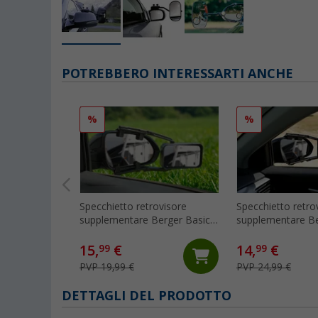
POTREBBERO INTERESSARTI ANCHE
%
%
Specchietto retrovisore
Specchietto retro
supplementare Berger Basic
supplementare B
per caravan
Caravan Double L
15,
€
14,
€
99
99
PVP 19,99 €
PVP 24,99 €
DETTAGLI DEL PRODOTTO