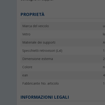
PROPRIETÀ
Marca del veicolo
u
Vetro
l
Materiale dei supporti
A
Specchietti retrovisori (Lxl)
1
Dimensione esterna
2
Colore
n
ean
4
Fabbricante No. articolo
1
INFORMAZIONI LEGALI