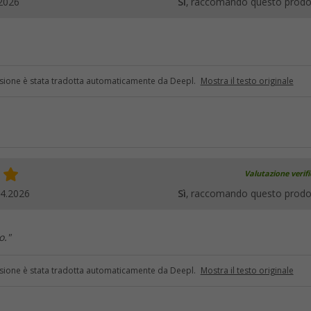
2026
Sì
, raccomando questo prodo
sione è stata tradotta automaticamente da Deepl.
Mostra il testo originale
Valutazione verif
04.2026
Sì
, raccomando questo prodo
o."
sione è stata tradotta automaticamente da Deepl.
Mostra il testo originale