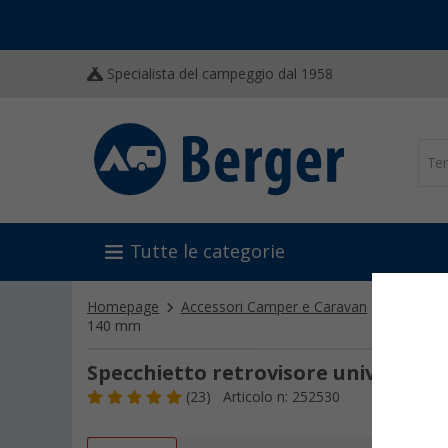
Specialista del campeggio dal 1958
Tutte le categorie
Homepage
Accessori Camper e Caravan
Retroviso
140 mm
Specchietto retrovisore universale
(23)
Articolo n: 252530