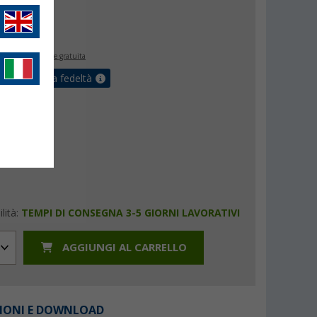
2
€
,
€
99
inclusa
spedizione gratuita
ulla tua carta fedeltà
lità:
TEMPI DI CONSEGNA 3-5 GIORNI LAVORATIVI
AGGIUNGI AL CARRELLO
IONI E DOWNLOAD