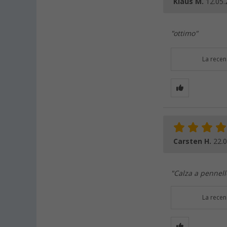
Klaus M.
12.05.
"ottimo"
La recen
Carsten H.
22.
"Calza a pennell
La recen