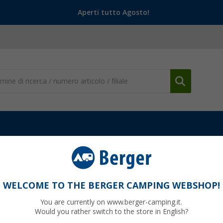
Aperti tutto Agosto!
ri per caravan
Retrovisori caravan universali
Specchietto retrov
 caravan Emuk Universa III XL
WELCOME TO THE BERGER CAMPING WEBSHOP!
You are currently on www.berger-camping.it.
Would you rather switch to the store in English?