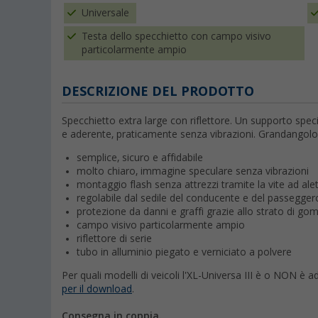
Universale
Testa dello specchietto con campo visivo
particolarmente ampio
DESCRIZIONE DEL PRODOTTO
Specchietto extra large con riflettore. Un supporto spec
e aderente, praticamente senza vibrazioni. Grandangol
semplice, sicuro e affidabile
molto chiaro, immagine speculare senza vibrazioni
montaggio flash senza attrezzi tramite la vite ad ale
regolabile dal sedile del conducente e del passegger
protezione da danni e graffi grazie allo strato di 
campo visivo particolarmente ampio
riflettore di serie
tubo in alluminio piegato e verniciato a polvere
Per quali modelli di veicoli l'XL-Universa III è o NON è a
per il download
.
Consegna in coppia.