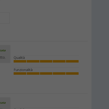
icata
tto.
Qualità
Funzionalità
icata