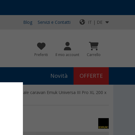
Blog
Servizi e Contatti
IT | DE
Preferiti
Il mio account
Carrello
Novità
OFFERTE
isore universale caravan Emuk Universa III Pro XL 200 x