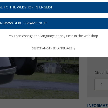
3
PVP
117,
E TO THE WEBSHOP IN ENGLISH
100
Prezzi IVA 
ON WWW.BERGER-CAMPING.IT
3,03
€ s
You can change the language at any time in the webshop.
SELECT ANOTHER LANGUAGE
Disponibi
1
INFORMAZ