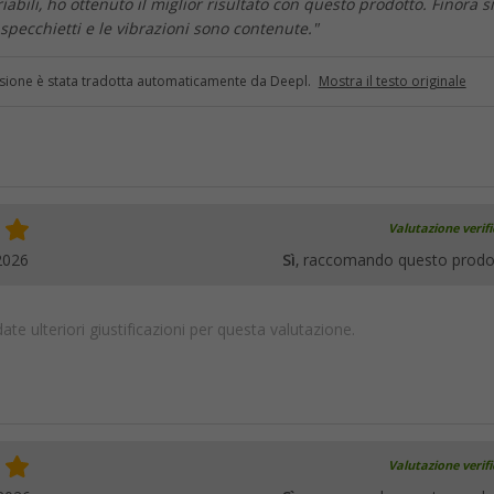
bili, ho ottenuto il miglior risultato con questo prodotto. Finora si
i specchietti e le vibrazioni sono contenute."
sione è stata tradotta automaticamente da Deepl.
Mostra il testo originale
Valutazione verif
2026
Sì
, raccomando questo prodo
te ulteriori giustificazioni per questa valutazione.
Valutazione verif