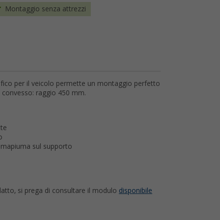
Montaggio senza attrezzi
ifico per il veicolo permette un montaggio perfetto
o convesso: raggio 450 mm.
tte
o
gommapiuma sul supporto
datto, si prega di consultare il modulo
disponibile