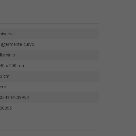
niversell
eggermente curvo
lluminio
40 x 200 mm
0 cm
ero
034144009953
00995