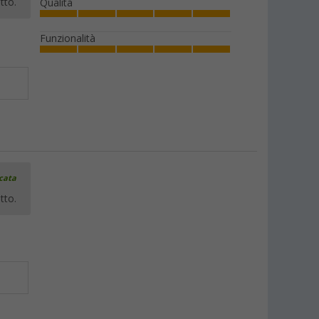
tto.
Qualità
Funzionalità
icata
tto.