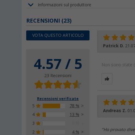
Informazioni sul produttore
RECENSIONI
(23)
VOTA QUESTO ARTICOLO
Patrick D.
21.0
4.57 / 5
Non sono state da
23 Recensioni
Recensioni verificate
5
78 %
Andreas Z.
01.
4
13 %
3
0 %
"Ho provato diver
2
4 %