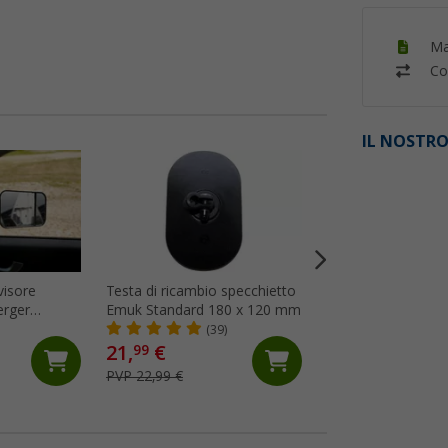
Ma
Co
IL NOSTRO
%
visore
Testa di ricambio specchietto
Specchietto retrov
erger
Emuk Standard 180 x 120 mm
caravan universal
ight
Universa III
(39)
(Più
21,
€
79,
€
99
99
PVP 22,99 €
PVP 105,65 €