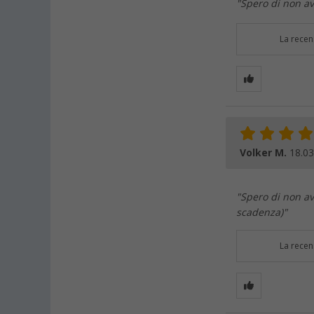
"Spero di non av
La recen
Volker M.
18.03
"Spero di non av
scadenza)"
La recen