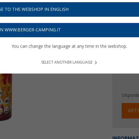
8,
99
E TO THE WEBSHOP IN ENGLISH
17,
€ / l
98
Prezzi IVA 
ON WWW.BERGER-CAMPING.IT
Assicur
You can change the language at any time in the webshop.
SELECT ANOTHER LANGUAGE
Disponibi
ARTI
INFORMAZ