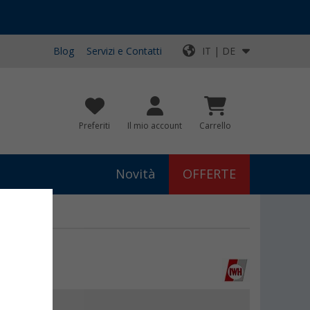
Blog
Servizi e Contatti
IT | DE
Preferiti
Il mio account
Carrello
Novità
OFFERTE
9
€