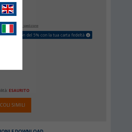
€
inclusa
+ Spese di spedizione
ati un coupon del 5% con la tua carta fedeltà
lità:
ESAURITO
COLI SIMILI
IONI E DOWNLOAD