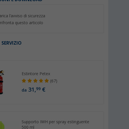
arica l'avviso di sicurezza
nfronta questo articolo
 SERVIZIO
%
I
Estintore Petex
rto Berger
Estintore Petex 2 kg
Dispositivo antifur
(67)
Safety Compact pe
(67)
31,
€
99
da
(Più 
74,
€
99
31,
€
99
PVP 113,95 €
(16,
00
€ / 1 kg)
Supporto IWH per spray estinguente
500 ml