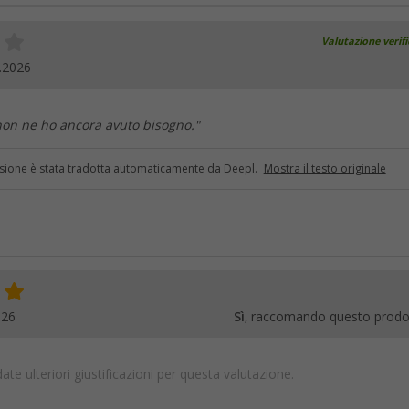
Valutazione verif
.2026
 non ne ho ancora avuto bisogno."
sione è stata tradotta automaticamente da Deepl.
Mostra il testo originale
026
Sì
, raccomando questo prodo
te ulteriori giustificazioni per questa valutazione.