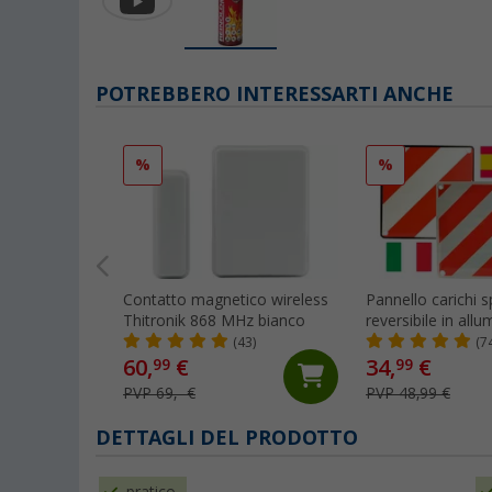
POTREBBERO INTERESSARTI ANCHE
%
%
Contatto magnetico wireless
Pannello carichi s
Thitronik 868 MHz bianco
reversibile in all
in 1 Italia / Spag
(43)
(7
60,
€
34,
€
99
99
PVP 69,- €
PVP 48,99 €
DETTAGLI DEL PRODOTTO