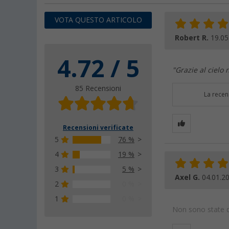
VOTA QUESTO ARTICOLO
Robert R.
19.05
4.72 / 5
"Grazie al cielo
85 Recensioni
La recen
Recensioni verificate
5
76 %
4
19 %
3
5 %
Axel G.
04.01.2
2
0 %
1
0 %
Non sono state da