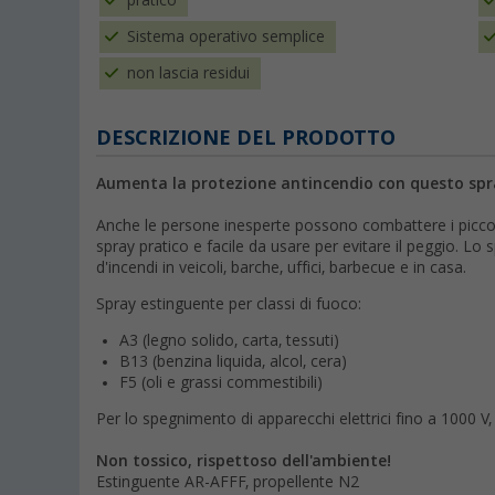
pratico
Sistema operativo semplice
non lascia residui
DESCRIZIONE DEL PRODOTTO
Aumenta la protezione antincendio con questo spr
Anche le persone inesperte possono combattere i piccol
spray pratico e facile da usare per evitare il peggio. L
d'incendi in veicoli, barche, uffici, barbecue e in casa.
Spray estinguente per classi di fuoco:
A3 (legno solido, carta, tessuti)
B13 (benzina liquida, alcol, cera)
F5 (oli e grassi commestibili)
Per lo spegnimento di apparecchi elettrici fino a 1000 V,
Non tossico, rispettoso dell'ambiente!
Estinguente AR-AFFF, propellente N2