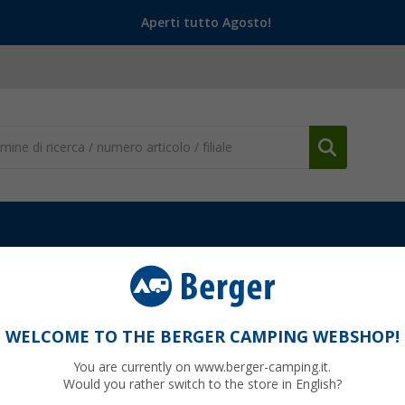
Aperti tutto Agosto!
 e Antifurto
Estintori
Spray estinguente IWH 500 ml
WELCOME TO THE BERGER CAMPING WEBSHOP!
You are currently on www.berger-camping.it.
Would you rather switch to the store in English?
9
finora
9,