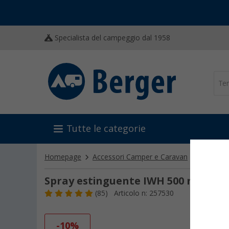
Specialista del campeggio dal 1958
Tutte le categorie
Homepage
Accessori Camper e Caravan
Sicurezza
Spray estinguente IWH 500 ml
(85)
Articolo n: 257530
-10%