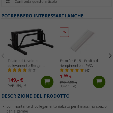
Confronta questo articolo
POTREBBERO INTERESSARTI ANCHE
%
Telaio del tavolo di
Estorfer E 151 Profilo di
sollevamento Berger
riempimento in PVC,
LevelBase-60
larghezza 11,8 mm,
(1)
(45)
venduto al metro, bianco
1,
€
99
149,- €
PVP 4,99 €
PVP 159,- €
(1,
99
€ / 1 m²)
(
DESCRIZIONE DEL PRODOTTO
con montante di collegamento rialzato per il massimo spazio
per le gambe