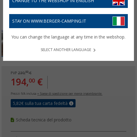
CHANGE TO THE WEBSHOP IN ENGLISH
STAY ON WWW.BERGER-CAMPING.IT
You can change the language at any time in the webshop.
SELECT ANOTHER LANGUAGE
00
PVP
239,
€
194,
€
00
Prezzi IVA inclusa
+ Spese di spedizione per merce ingombrante.
5,82
€ sulla tua carta fedeltà
Scheda tecnica del prodotto