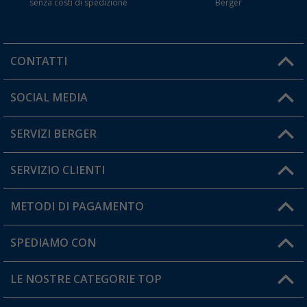
senza costi di spedizione
Berger
CONTATTI
Orari di apertura del servizio:
SOCIAL MEDIA
Lun. - Ven.: 08:00 - 17:00
SERVIZI BERGER
Hai una domanda?
SERVIZIO CLIENTI
Diventare rivenditori
Il mio Account
METODI DI PAGAMENTO
Informazioni sulla spedizione
I miei Preferiti
Resi
SPEDIAMO CON
Carta fedeltà Berger
Stato del mio ordine
LE NOSTRE CATEGORIE TOP
FAQ e Contatti