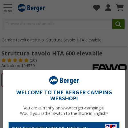
Gambe tavoli dinette
Struttura tavolo HTA elevabile
Struttura tavolo HTA 600 elevabile
(50)
Articolo n: 104550
-18%
WELCOME TO THE BERGER CAMPING
WEBSHOP!
You are currently on www.berger-camping.it.
Would you rather switch to the store in English?