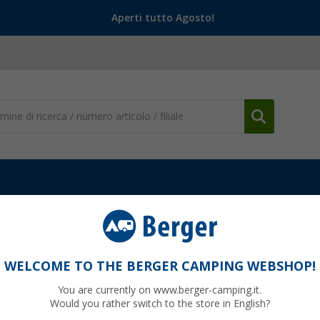
Aperti tutto Agosto!
per Caravan e Rimorchi
Ganci di traino
Tappo di copertura Edco c
di sicurezza
WELCOME TO THE BERGER CAMPING WEBSHOP!
You are currently on www.berger-camping.it.
Would you rather switch to the store in English?
99
PVP
4,
€