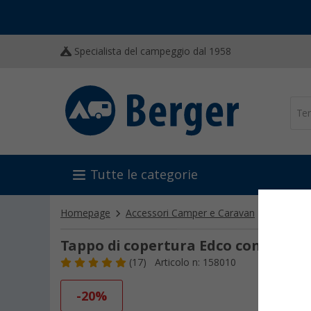
Specialista del campeggio dal 1958
Tutte le categorie
Homepage
Accessori Camper e Caravan
Tecnica 
Tappo di copertura Edco con anello 
(17)
Articolo n: 158010
-20%