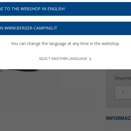
3,
99
E TO THE WEBSHOP IN ENGLISH
Prezzi IVA 
Assicur
ON WWW.BERGER-CAMPING.IT
You can change the language at any time in the webshop.
SELECT ANOTHER LANGUAGE
Disponibi
1
INFORMAZ