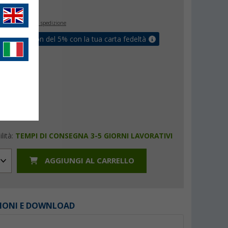
€
inclusa
+ Spese di spedizione
ati un coupon del 5% con la tua carta fedeltà
lità:
TEMPI DI CONSEGNA 3-5 GIORNI LAVORATIVI
AGGIUNGI AL CARRELLO
IONI E DOWNLOAD