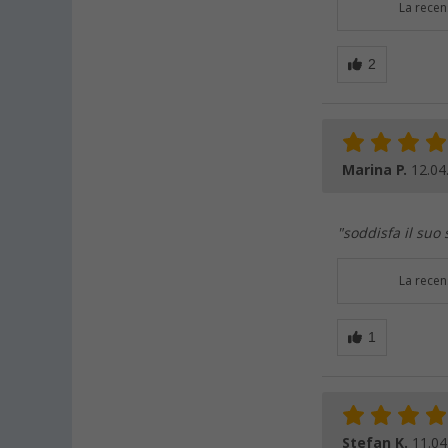
La recen
Marina P.
12.04
"soddisfa il suo
La recen
Stefan K.
11.04