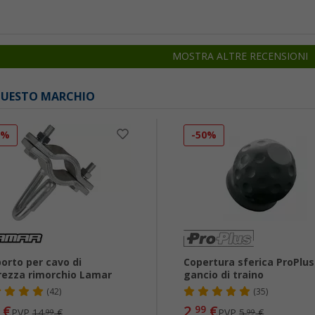
MOSTRA ALTRE RECENSIONI
 QUESTO MARCHIO
0%
-50%
orto per cavo di
Copertura sferica ProPlus
rezza rimorchio Lamar
gancio di traino
(42)
(35)
€
2,
€
99
PVP
14,
€
PVP
5,
€
99
99