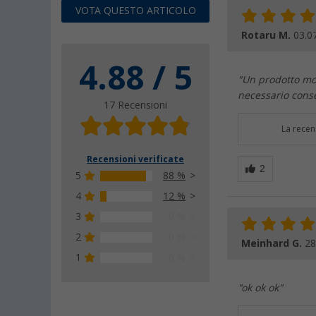
VOTA QUESTO ARTICOLO
Rotaru M.
03.0
4.88 / 5
"Un prodotto mol
necessario conse
17 Recensioni
La recen
Recensioni verificate
5
88 %
4
12 %
3
0 %
2
0 %
Meinhard G.
28
1
0 %
"ok ok ok"