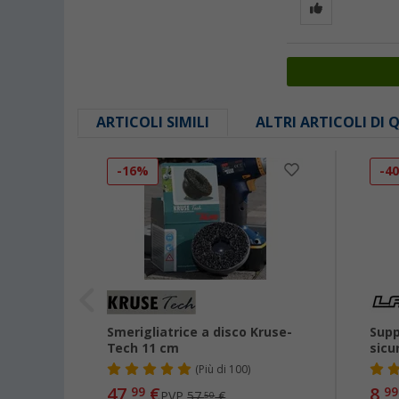
ARTICOLI SIMILI
ALTRI ARTICOLI DI
-16%
-4
L-KO
Smerigliatrice a disco Kruse-
Supp
Tech 11 cm
sicu
(
Più di
100)
47,
€
8,
99
99
PVP
57,
€
50