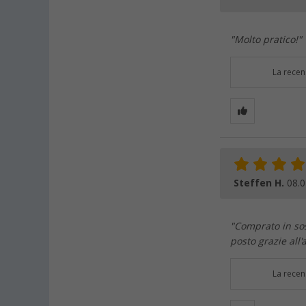
"Molto pratico!"
La recen
Steffen H.
08.0
"Comprato in sos
posto grazie all'
La recen