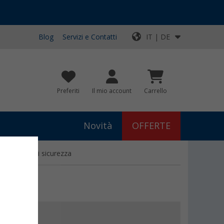
Blog
Servizi e Contatti
IT | DE
Preferiti
Il mio account
Carrello
Novità
OFFERTE
on anello di sicurezza