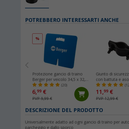
POTREBBERO INTERESSARTI ANCHE
%
Protezione gancio di traino
Giunto di sicurez
Berger per veicolo 34,5 x 32,1
con battuta e aso
cm
nero
(20)
(1
6,
€
11,
€
99
99
PVP 9,99 €
PVP 12,99 €
DESCRIZIONE DEL PRODOTTO
Universalmente adatto ad ogni gancio di traino per auto.
parcheggio e dallo sporco