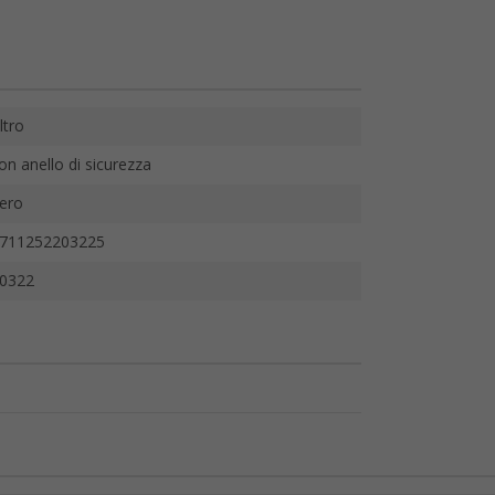
ltro
on anello di sicurezza
ero
711252203225
0322