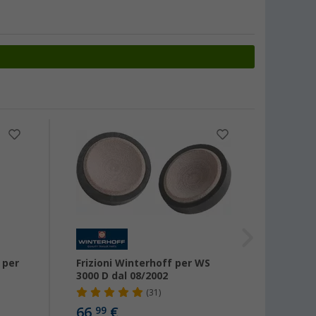
-38
 per
Frizioni Winterhoff per WS
Serrat
3000 D dal 08/2002
accop
(31)
66,
€
7,
99
da