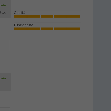
icata
tto.
Qualità
Funzionalità
icata