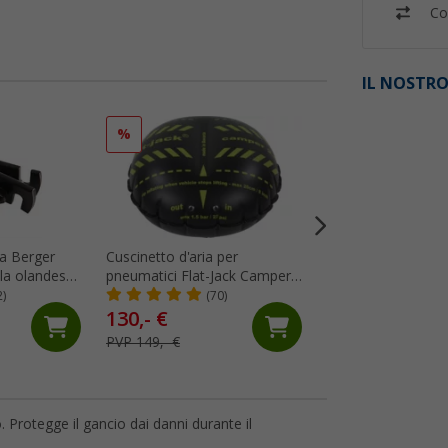
Co
IL NOSTRO
%
%
za Berger
Cuscinetto d'aria per
Bilancia per veicol
la olandese
pneumatici Flat-Jack Camper
a 1.500 kg per car
2.0 per veicoli fino a 6
camper
2)
(70)
(60)
tonnellate e fino a 305 mm di
130,- €
97,
€
99
larghezza del pneumatico
PVP 149,- €
PVP 159,- €
 Protegge il gancio dai danni durante il