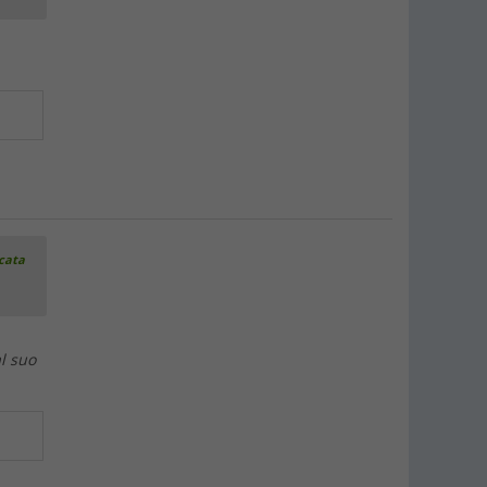
icata
l suo