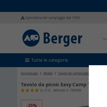
Specialista del campeggio dal 1958
Tutte le categorie
Homepage
Mobili
Tavoli da campeggio
Tavoli d
Tavolo da picnic Easy Camp Toulous
(11)
Articolo n: 730300
-25%