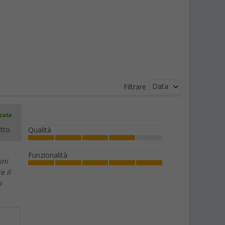
Data
Filtrare
icata
tto.
Qualità
Funzionalità
ini
e il
o