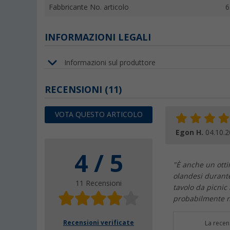
Fabbricante No. articolo
6
INFORMAZIONI LEGALI
Informazioni sul produttore
RECENSIONI
(11)
VOTA QUESTO ARTICOLO
Egon H.
04.10.
4 / 5
"È anche un otti
olandesi durante
11 Recensioni
tavolo da picnic 
probabilmente n
Recensioni verificate
La recen