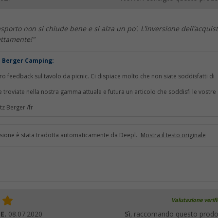
asporto non si chiude bene e si alza un po'. L'inversione dell'acquis
ettamente!"
ti Berger Camping:
tro feedback sul tavolo da picnic. Ci dispiace molto che non siate soddisfatti di
 troviate nella nostra gamma attuale e futura un articolo che soddisfi le vostre
tz Berger /fr
sione è stata tradotta automaticamente da Deepl.
Mostra il testo originale
Valutazione verif
 E.
08.07.2020
Sì
, raccomando questo prodo