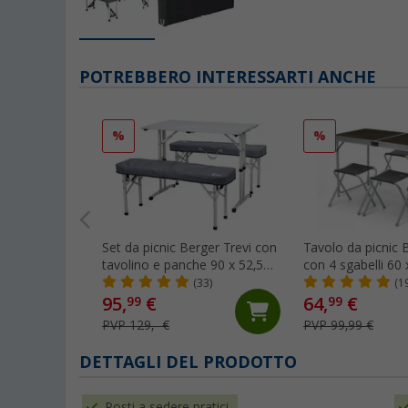
POTREBBERO INTERESSARTI ANCHE
%
%
Set da picnic Berger Trevi con
Tavolo da picnic 
tavolino e panche 90 x 52,5
con 4 sgabelli 60
cm
(33)
(1
95,
€
64,
€
99
99
PVP 129,- €
PVP 99,99 €
DETTAGLI DEL PRODOTTO
Posti a sedere pratici