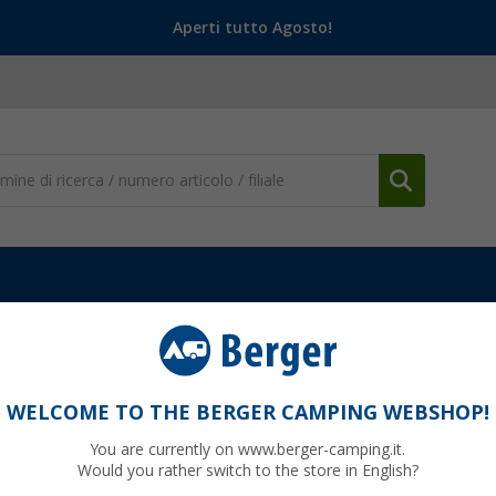
Aperti tutto Agosto!
a picnic
Tavolo da picnic Easy Camp Toulouse 64 x 84 cm
e 64 x 84 cm
WELCOME TO THE BERGER CAMPING WEBSHOP!
You are currently on www.berger-camping.it.
Would you rather switch to the store in English?
95
PVP
82,