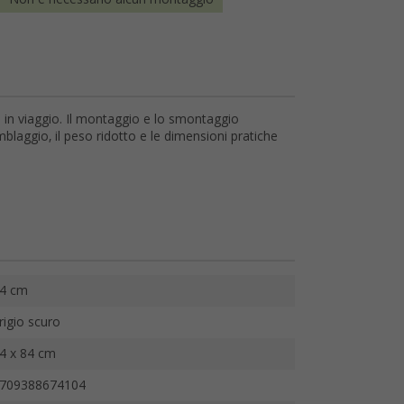
i in viaggio. Il montaggio e lo smontaggio
laggio, il peso ridotto e le dimensioni pratiche
4 cm
rigio scuro
4 x 84 cm
709388674104