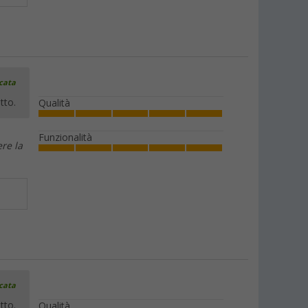
icata
tto.
Qualità
Funzionalità
re la
icata
tto.
Qualità