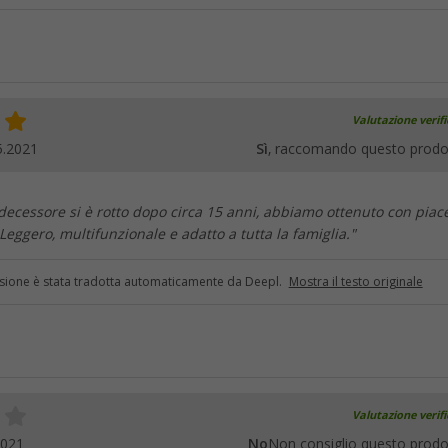
Valutazione verif
5.2021
Sì
, raccomando questo prodo
decessore si è rotto dopo circa 15 anni, abbiamo ottenuto con piace
Leggero, multifunzionale e adatto a tutta la famiglia."
sione è stata tradotta automaticamente da Deepl.
Mostra il testo originale
Valutazione verif
2021
No
Non consiglio questo prodo