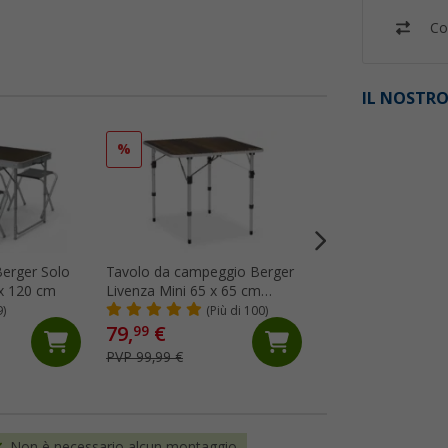
Co
IL NOSTRO
%
%
Berger Solo
Tavolo da campeggio Berger
Tavolo da campeg
 x 120 cm
Livenza Mini 65 x 65 cm
Ivalo 2 115 x 70 c
marrone scuro
9)
(Più di 100)
(Più
79,
€
74,
€
99
99
PVP 99,99 €
PVP 109,- €
Non è necessario alcun montaggio