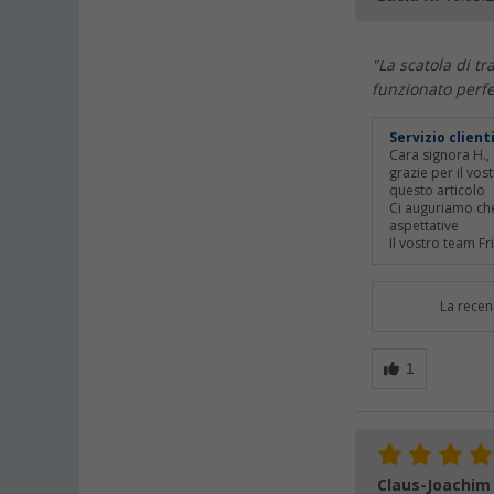
"La scatola di tr
funzionato perf
Servizio clien
Cara signora H.,
grazie per il vos
questo articolo
Ci auguriamo che
aspettative
Il vostro team Fri
La recen
Claus-Joachim