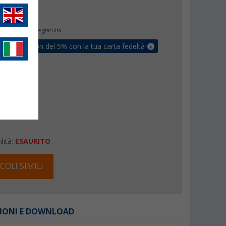
€
9
inclusa
spedizione gratuita
ati un coupon del 5% con la tua carta fedeltà
lità:
ESAURITO
COLI SIMILI
IONI E DOWNLOAD