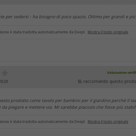
nte per sedersi - ha bisogno di poco spazio. Ottimo per grandi e pic
sione è stata tradotta automaticamente da Deepl.
Mostra il testo originale
Valutazione verif
2020
Sì
, raccomando questo prodo
sto prodotto come tavolo per bambini per il giardino perché il ta
e da piegare e mettere via. Mi sarebbe piaciuto che fosse più stabile
sione è stata tradotta automaticamente da Deepl.
Mostra il testo originale