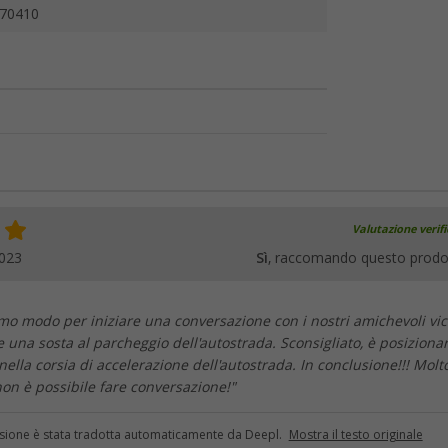
70410
Valutazione verif
2023
Sì
, raccomando questo prodo
mo modo per iniziare una conversazione con i nostri amichevoli vic
 una sosta al parcheggio dell'autostrada. Sconsigliato, è posizionar
nella corsia di accelerazione dell'autostrada. In conclusione!!! Molt
on è possibile fare conversazione!"
sione è stata tradotta automaticamente da Deepl.
Mostra il testo originale