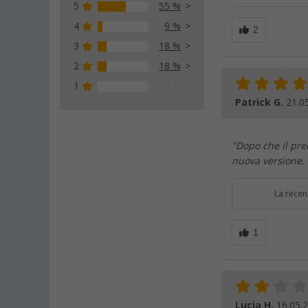
5
55 %
4
9 %
3
18 %
2
18 %
1
0 %
Patrick G.
21.0
"Dopo che il pre
nuova versione. 
La recen
Lucia H.
16.05.