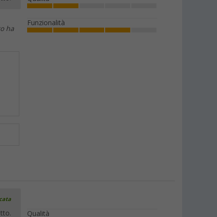
Funzionalità
to ha
icata
tto.
Qualità