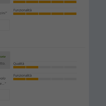
Funzionalità
cini"
icata
tto.
Qualità
Funzionalità
volo
..."