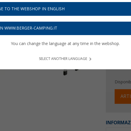
61,
9
E TO THE WEBSHOP IN ENGLISH
Prezzi IVA 
Assicur
ON WWW.BERGER-CAMPING.IT
You can change the language at any time in the webshop.
SELECT ANOTHER LANGUAGE
Disponibi
ARTI
INFORMAZ