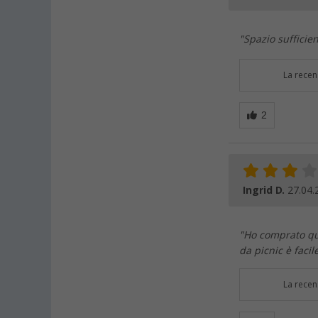
"Spazio sufficie
La recen
Ingrid D.
27.04.
"Ho comprato que
da picnic è facil
La recen