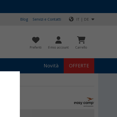
Blog
Servizi e Contatti
IT | DE
Preferiti
Il mio account
Carrello
Novità
OFFERTE
€