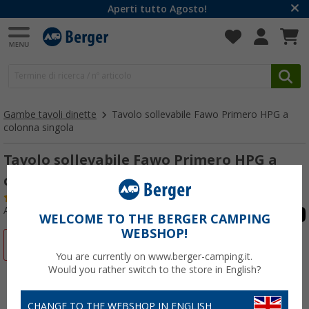
Aperti tutto Agosto!
Gambe tavoli dinette
Tavolo sollevabile Fawo Primero HPG a
colonna singola
Tavolo sollevabile Fawo Primero HPG a
colonna singola
(3)
Articolo n: 249570
WELCOME TO THE BERGER CAMPING
WEBSHOP!
-12%
You are currently on www.berger-camping.it.
Would you rather switch to the store in English?
CHANGE TO THE WEBSHOP IN ENGLISH