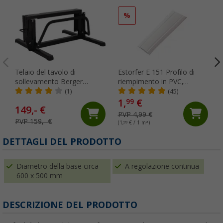
%
Telaio del tavolo di
Estorfer E 151 Profilo di
sollevamento Berger
riempimento in PVC,
LevelBase-60
larghezza 11,8 mm,
(1)
(45)
venduto al metro, bianco
1,
€
99
149,- €
PVP 4,99 €
PVP 159,- €
(1,
99
€ / 1 m²)
(
DETTAGLI DEL PRODOTTO
Diametro della base circa
A regolazione continua
600 x 500 mm
DESCRIZIONE DEL PRODOTTO