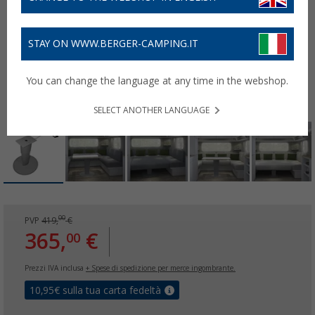
STAY ON WWW.BERGER-CAMPING.IT
You can change the language at any time in the webshop.
SELECT ANOTHER LANGUAGE
00
PVP
419,
€
365,
€
00
Prezzi IVA inclusa
+ Spese di spedizione per merce ingombrante.
10,95
€ sulla tua carta fedeltà