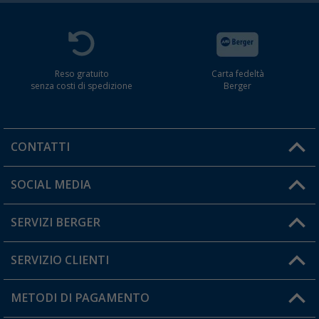
Reso gratuito
Carta fedeltà
senza costi di spedizione
Berger
CONTATTI
Orari di apertura del servizio:
SOCIAL MEDIA
Lun. - Ven.: 08:00 - 17:00
SERVIZI BERGER
Hai una domanda?
SERVIZIO CLIENTI
Diventare rivenditori
Il mio Account
METODI DI PAGAMENTO
Informazioni sulla spedizione