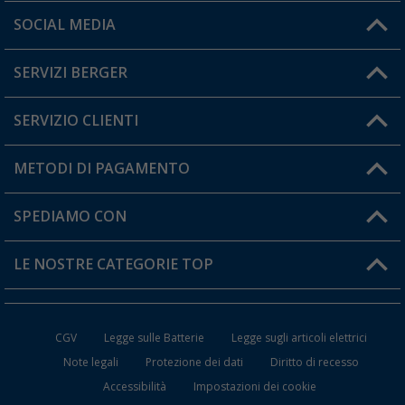
Orari di apertura del servizio:
SOCIAL MEDIA
Lun. - Ven.: 08:00 - 17:00
SERVIZI BERGER
Hai una domanda?
SERVIZIO CLIENTI
Diventare rivenditori
Il mio Account
METODI DI PAGAMENTO
Informazioni sulla spedizione
I miei Preferiti
Resi
SPEDIAMO CON
Carta fedeltà Berger
Stato del mio ordine
LE NOSTRE CATEGORIE TOP
FAQ e Contatti
Accessori per Caravan e Camper
CGV
Legge sulle Batterie
Legge sugli articoli elettrici
WC da Campeggio
Note legali
Protezione dei dati
Diritto di recesso
Accessibilità
Impostazioni dei cookie
Mobili per il Campeggio