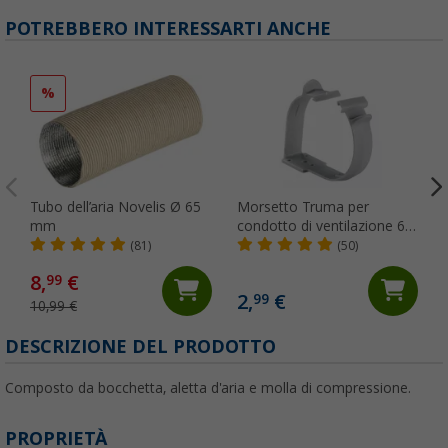
POTREBBERO INTERESSARTI ANCHE
%
Tubo dell’aria Novelis Ø 65
Morsetto Truma per
mm
condotto di ventilazione 65
mm per tubi aria fredda
(81)
(50)
Truma
8,
€
99
2,
€
99
10,99 €
(
DESCRIZIONE DEL PRODOTTO
Composto da bocchetta, aletta d'aria e molla di compressione.
PROPRIETÀ