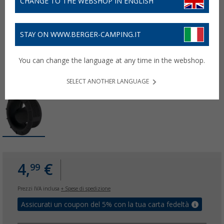
CHANGE TO THE WEBSHOP IN ENGLISH
STAY ON WWW.BERGER-CAMPING.IT
You can change the language at any time in the webshop.
SELECT ANOTHER LANGUAGE
4,
€
99
Prezzi IVA inclusa
+ Spese di spedizione
Assicurati un coupon del 5% con la tua carta fedeltà