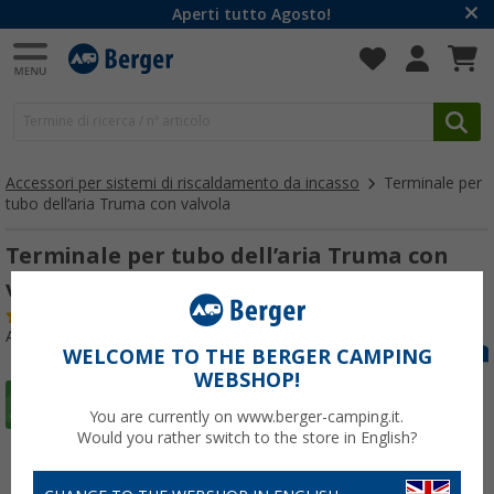
Aperti tutto Agosto!
Accessori per sistemi di riscaldamento da incasso
Terminale per
tubo dell’aria Truma con valvola
Terminale per tubo dell’aria Truma con
valvola nero
(83)
Articolo n: 353650
WELCOME TO THE BERGER CAMPING
WEBSHOP!
You are currently on www.berger-camping.it.
Would you rather switch to the store in English?