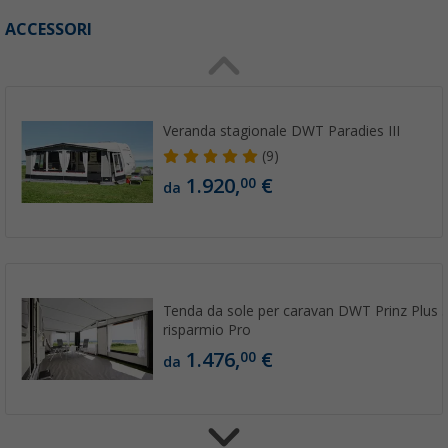
ACCESSORI
Veranda stagionale DWT Paradies III
(9)
1.920,
€
00
da
Tenda da sole per caravan DWT Prinz Plus 3
risparmio Pro
1.476,
€
00
da