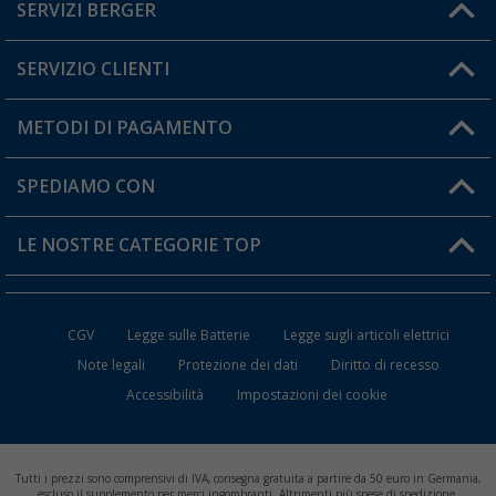
SERVIZI BERGER
Hai una domanda?
SERVIZIO CLIENTI
Diventare rivenditori
Il mio Account
METODI DI PAGAMENTO
Informazioni sulla spedizione
I miei Preferiti
Resi
SPEDIAMO CON
Carta fedeltà Berger
Stato del mio ordine
LE NOSTRE CATEGORIE TOP
FAQ e Contatti
Accessori per Caravan e Camper
CGV
Legge sulle Batterie
Legge sugli articoli elettrici
WC da Campeggio
Note legali
Protezione dei dati
Diritto di recesso
Accessibilità
Impostazioni dei cookie
Mobili per il Campeggio
Frigo Portatili
Tutti i prezzi sono comprensivi di IVA, consegna gratuita a partire da 50 euro in Germania,
escluso il supplemento per merci ingombranti. Altrimenti più spese di spedizione.