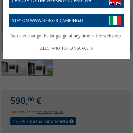
CHANGE TO THE WEBSHOP IN ENGLISH
STAY ON WWW.BERGER-CAMPING.IT
You can change the language at any time in the webshop.
SELECT ANOTHER LANGUAGE
590,
€
00
Prezzi IVA inclusa
spedizione gratuita
17,70
€ sulla tua carta fedeltà