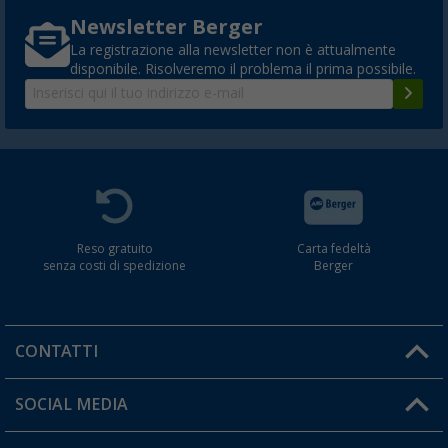
Newsletter Berger
La registrazione alla newsletter non è attualmente
disponibile. Risolveremo il problema il prima possibile.
Reso gratuito
Carta fedeltà
senza costi di spedizione
Berger
CONTATTI
Orari di apertura del servizio:
SOCIAL MEDIA
Lun. - Ven.: 08:00 - 17:00