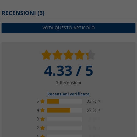
Veranda Dwt Tango per tutte le stagioni
RECENSIONI
(3)
(21)
2.410,
€
00
VOTA QUESTO ARTICOLO
da
4.33 / 5
Veranda quattro stagioni Dwt Carat
(5)
2.745,
€
00
3 Recensioni
da
Recensioni verificate
5
33 %
4
67 %
3
0 %
2
0 %
1
0 %