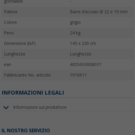
gonfiabile
-
Paleria
Barre d'acciaio Ø 22 e 19 mm
Colore
grigio
Peso
24 kg
Dimensioni (lxP)
145 x 230 cm
Lunghezza
Lunghezza
ean
4055693008037
Fabbricante No. articolo
1910611
INFORMAZIONI LEGALI
Informazioni sul produttore
IL NOSTRO SERVIZIO