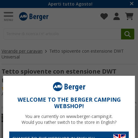
Aperti tutto Agosto!
Verande per caravan
Tetto spiovente con estensione DWT
Universal
Tetto spiovente con estensione DWT
Universal
(3)
Articolo n: 260920
WELCOME TO THE BERGER CAMPING
WEBSHOP!
You are currently on www.berger-camping.it.
Would you rather switch to the store in English?