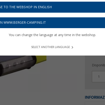
39,
0
E TO THE WEBSHOP IN ENGLISH
Prezzi IVA 
Assicur
ON WWW.BERGER-CAMPING.IT
You can change the language at any time in the webshop.
SELECT ANOTHER LANGUAGE
Disponibi
1
INFORMAZ