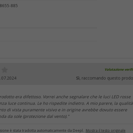
8655-885
Valutazione verif
.07.2024
Sì
, raccomando questo prodo
odotto era difettoso. Vorrei anche segnalare che le luci LED rosse
za luce continua. Le ho rispedite indietro. A mio parere, la qualità
o di vista puramente visivo e in origine avrebbe dovuto essere
nda da sole (protezione dal vento)."
sione è stata tradotta automaticamente da Deepl.
Mostra il testo originale