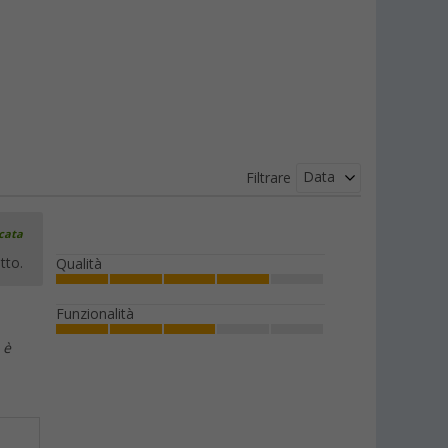
Data
Filtrare
icata
tto.
Qualità
Funzionalità
 è