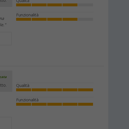
tto.
Qualità
Funzionalità
ma
le."
icata
tto.
Qualità
Funzionalità