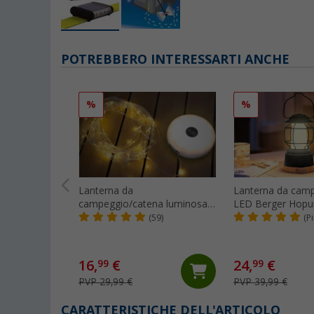
POTREBBERO INTERESSARTI ANCHE
%
%
Lanterna da
Lanterna da cam
campeggio/catena luminosa
LED Berger Hopu
Berger 2 in 1
dimmerabile ner
(59)
(P
16,
€
24,
€
99
99
PVP 29,99 €
PVP 39,99 €
CARATTERISTICHE DELL'ARTICOLO