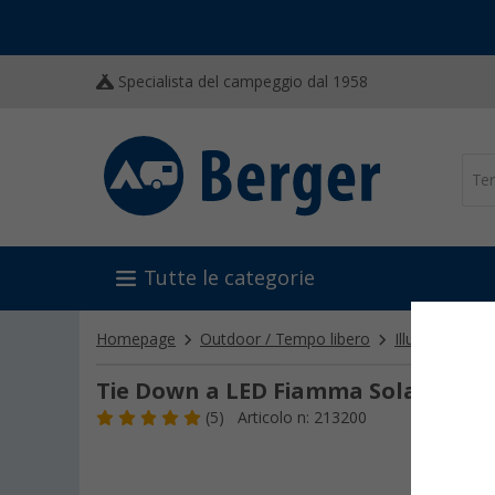
Specialista del campeggio dal 1958
Tutte le categorie
Homepage
Outdoor / Tempo libero
Illuminazione
Tie Down a LED Fiamma Solar Light
(5)
Articolo n: 213200