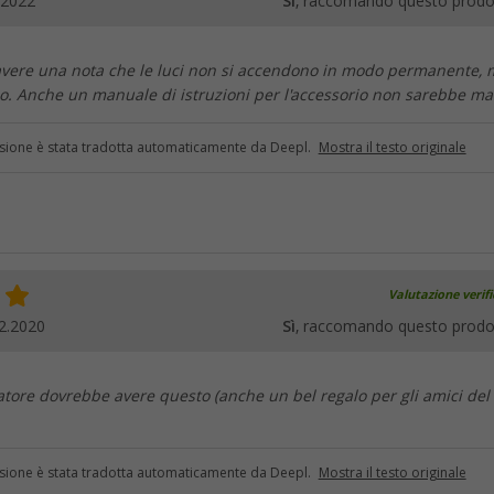
.2022
Sì
, raccomando questo prodo
vere una nota che le luci non si accendono in modo permanente, 
. Anche un manuale di istruzioni per l'accessorio non sarebbe ma
sione è stata tradotta automaticamente da Deepl.
Mostra il testo originale
Valutazione verif
2.2020
Sì
, raccomando questo prodo
ore dovrebbe avere questo (anche un bel regalo per gli amici del
sione è stata tradotta automaticamente da Deepl.
Mostra il testo originale