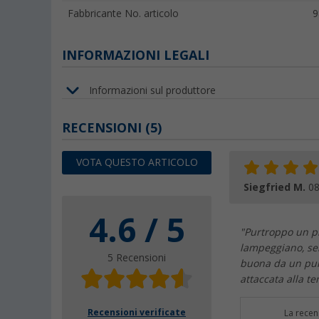
Fabbricante No. articolo
9
INFORMAZIONI LEGALI
Informazioni sul produttore
RECENSIONI
(5)
VOTA QUESTO ARTICOLO
Siegfried M.
08
4.6 / 5
"Purtroppo un pr
lampeggiano, sen
5 Recensioni
buona da un punt
attaccata alla te
Recensioni verificate
La recen