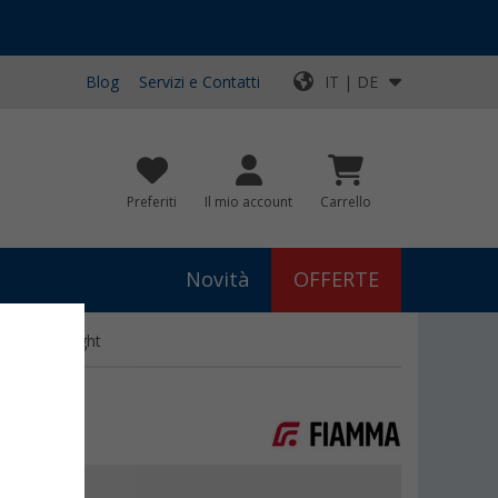
Blog
Servizi e Contatti
IT | DE
Preferiti
Il mio account
Carrello
Novità
OFFERTE
a Solar Light