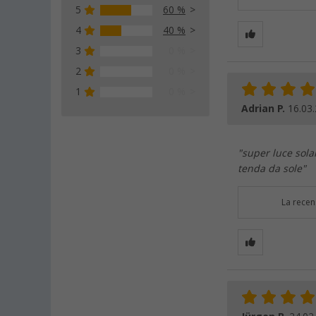
5
60 %
4
40 %
3
0 %
2
0 %
1
0 %
Adrian P.
16.03
"super luce sola
tenda da sole"
La recen