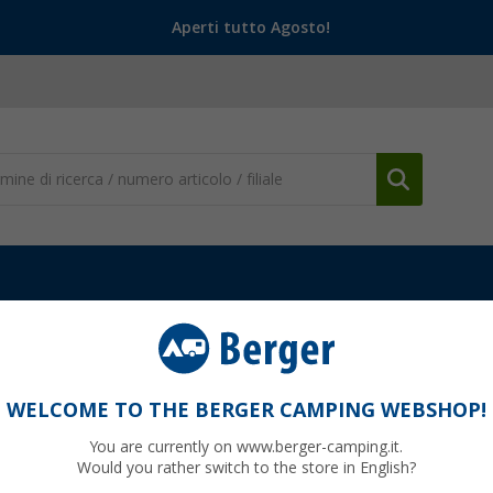
Aperti tutto Agosto!
 da campeggio
Lampade e lanterne solari
Tie Down a LED Fiamm
WELCOME TO THE BERGER CAMPING WEBSHOP!
You are currently on www.berger-camping.it.
Would you rather switch to the store in English?