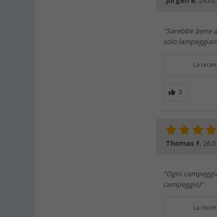
Jürgen B.
24.02
"Sarebbe bene a
solo lampeggiano
La recen
Thomas F.
26.0
"Ogni campeggiat
campeggio)"
La recen