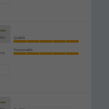
icata
tto.
Qualità
Funzionalità
una
icata