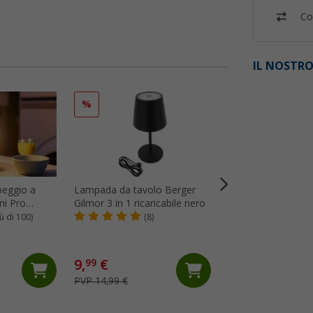
Co
IL NOSTRO
%
peggio a
Lampada da tavolo Berger
Catena luminosa s
ni Pro
Gilmor 3 in 1 ricaricabile nero
Berger Balls a 20
o opaco
iù di 100)
(8)
(11)
9,
€
99
9,
€
99
PVP 14,99 €