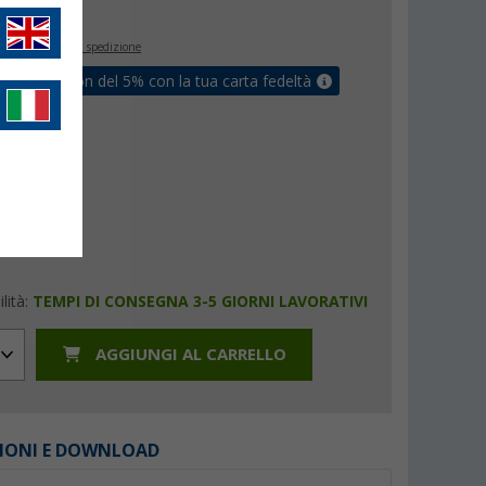
€
0
inclusa
+ Spese di spedizione
ati un coupon del 5% con la tua carta fedeltà
lità:
TEMPI DI CONSEGNA 3-5 GIORNI LAVORATIVI
AGGIUNGI AL CARRELLO
IONI E DOWNLOAD