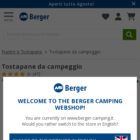
Aperti tutto Agosto!
Piastre e Tostapane
Tostapane da campeggio
Tostapane da campeggio
(47)
Articolo n: 470510
WELCOME TO THE BERGER CAMPING
WEBSHOP!
You are currently on www.berger-camping.it.
Would you rather switch to the store in English?