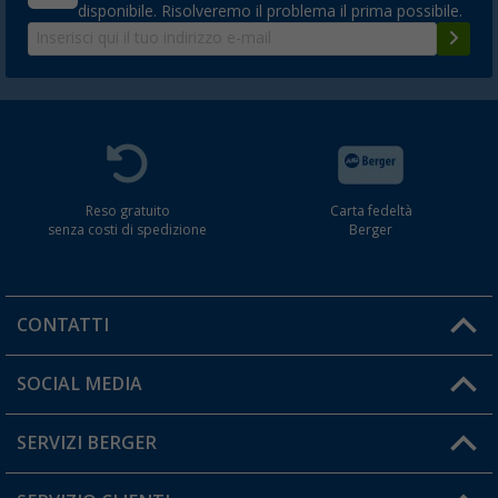
disponibile. Risolveremo il problema il prima possibile.
Reso gratuito
Carta fedeltà
senza costi di spedizione
Berger
CONTATTI
Orari di apertura del servizio:
SOCIAL MEDIA
Lun. - Ven.: 08:00 - 17:00
SERVIZI BERGER
Hai una domanda?