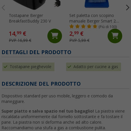
Tostapane Berger
Set paletta con scopino
BreakfastBuddy 230 V
manuale Berger Smart 2
pezzi
(Più di 100)
14,
€
2,
€
99
99
PVP 16,99 €
PVP 5,99 €
DETTAGLI DEL PRODOTTO
Tostapane pieghevole
Adatto per cucine a gas
DESCRIZIONE DEL PRODOTTO
Dispositivo standard per uso mobile, leggero e comodo da
maneggiare.
Super piatto e salva spazio nel tuo bagaglio!
La piastra viene
riscaldata uniformemente dal fornello sottostante e fa tostare il
pane. La piastra non si deforma anche ad alto calore.
Raccomandiamo una stufa a gas a combustione pulita.