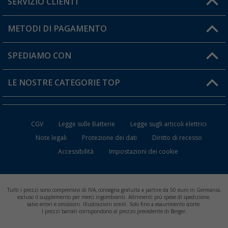
SERVIZIO CLIENTI
Diventare rivenditori
Il mio Account
METODI DI PAGAMENTO
Informazioni sulla spedizione
I miei Preferiti
Resi
SPEDIAMO CON
Carta fedeltà Berger
Stato del mio ordine
LE NOSTRE CATEGORIE TOP
FAQ e Contatti
Accessori per Caravan e Camper
CGV
Legge sulle Batterie
Legge sugli articoli elettrici
WC da Campeggio
Note legali
Protezione dei dati
Diritto di recesso
Accessibilità
Impostazioni dei cookie
Mobili per il Campeggio
Frigo Portatili
Tutti i prezzi sono comprensivi di IVA, consegna gratuita a partire da 50 euro in Germania,
Climatizzatori per Camper
escluso il supplemento per merci ingombranti. Altrimenti più spese di spedizione.
salvo errori e omissioni. Illustrazioni simili. Solo fino a esaurimento scorte.
I prezzi barrati corrispondono al prezzo precedente di Berger.
Batterie