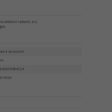
scaldatori radianti, ecc.
gas.
avi e accessori
ro
045659484524
974500