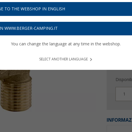
10,
9
E TO THE WEBSHOP IN ENGLISH
Prezzi IVA 
Assicur
ON WWW.BERGER-CAMPING.IT
You can change the language at any time in the webshop.
SELECT ANOTHER LANGUAGE
Disponibi
1
INFORMAZ