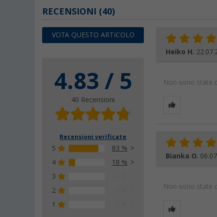
RECENSIONI
(40)
VOTA QUESTO ARTICOLO
Heiko H.
22.07.
4.83 / 5
Non sono state da
40 Recensioni
Recensioni verificate
5
83 %
Bianka O.
06.07
4
18 %
3
0 %
Non sono state da
2
0 %
1
0 %