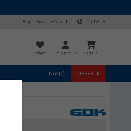
Blog
Servizi e Contatti
IT | DE
Preferiti
Il mio account
Carrello
Novità
OFFERTE
99
€