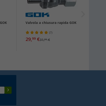
 GOK
Valvola a chiusura rapida GOK
Valvol
chius
(7)
29,
€
24,
99
99
31,
€
99