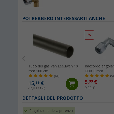
POTREBBERO INTERESSARTI ANCHE
%
Tubo del gas Van Leeuwen 10
Raccordo angolare
mm 100 cm
GOK 8 mm
(61)
(5
5,
€
99
15,
€
99
9,99 €
(15,
99
€ / 1 m)
DETTAGLI DEL PRODOTTO
Regolazione della potenza