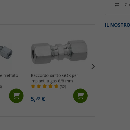
Co
IL NOSTRO
%
 filettato
Raccordo diritto GOK per
Morsetti per tubi 
impianti a gas 8/8 mm
10 mm
0)
(32)
(21)
7,
€
99
5,
€
99
9,99 €