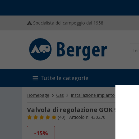
Specialista del campeggio dal 1958
Tutte le categorie
Homepage
Gas
Installazione impianto gas
Valv
Valvola di regolazione GOK 90°
(40)
Articolo n: 430270
-15%