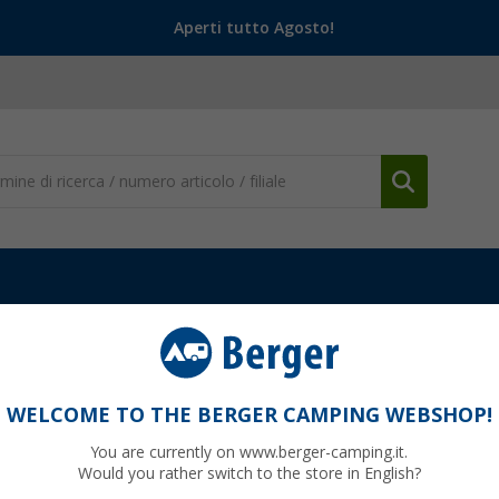
Aperti tutto Agosto!
ole e Rubinetti gas
Valvola di regolazione GOK 90°
WELCOME TO THE BERGER CAMPING WEBSHOP!
You are currently on www.berger-camping.it.
Would you rather switch to the store in English?
finora
12,