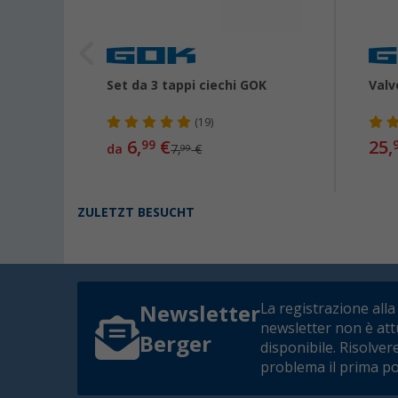
GOK
Set da 3 tappi ciechi GOK
Valv
uscite
(19)
6,
€
25,
99
da
7,
€
99
ZULETZT BESUCHT
La registrazione alla
Newsletter
newsletter non è at
Berger
disponibile. Risolver
problema il prima po