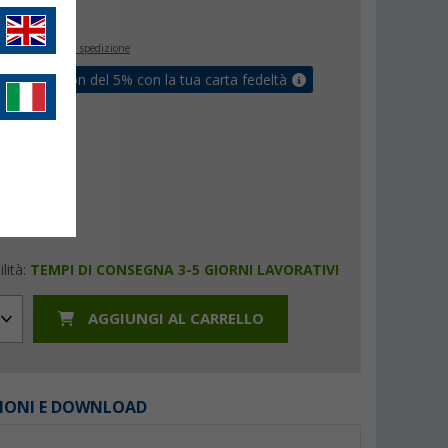
€
9
inclusa
+ Spese di spedizione
ati un coupon del 5% con la tua carta fedeltà
lità:
TEMPI DI CONSEGNA 3-5 GIORNI LAVORATIVI
AGGIUNGI AL CARRELLO
IONI E DOWNLOAD