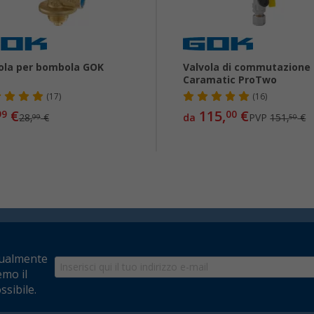
ola per bombola GOK
Valvola di commutazione
Caramatic ProTwo
(17)
(16)
€
115,
€
99
00
28,
€
da
PVP
151,
€
99
50
tualmente
emo il
ssibile.