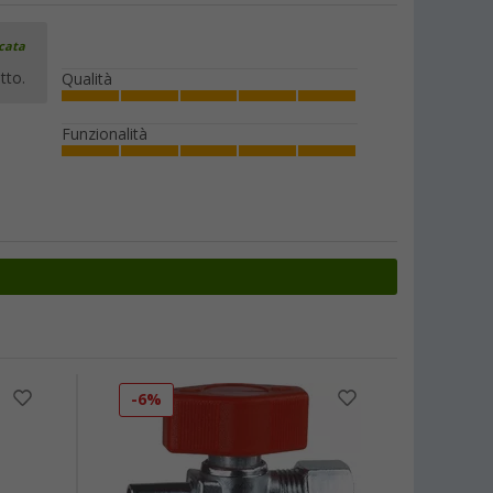
icata
tto.
Qualità
Funzionalità
-6%