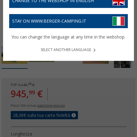
CHANGE TO THE WEBSHOP IN ENGLISH
STAY ON WWW.BERGER-CAMPING.IT
You can change the language at any time in the webshop.
SELECT ANOTHER LANGUAGE
00
PVP
1.141,
€
945,
€
99
Prezzi IVA inclusa
spedizione gratuita
28,38
€ sulla tua carta fedeltà
Lunghezza