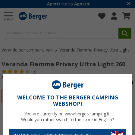
Aperti tutto Agosto!
Verande per camper e van
Veranda Fiamma Privacy Ultra Light
Veranda Fiamma Privacy Ultra Light 260
(5)
Articolo n: 256550
-17%
WELCOME TO THE BERGER CAMPING
WEBSHOP!
You are currently on www.berger-camping.it.
Would you rather switch to the store in English?