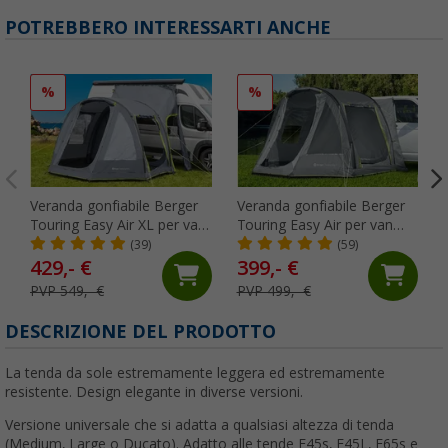
POTREBBERO INTERESSARTI ANCHE
%
%
Veranda gonfiabile Berger
Veranda gonfiabile Berger
Touring Easy Air XL per van
Touring Easy Air per van
e camper
con pavimento fisso
(39)
(59)
429,- €
399,- €
PVP 549,- €
PVP 499,- €
DESCRIZIONE DEL PRODOTTO
La tenda da sole estremamente leggera ed estremamente
resistente. Design elegante in diverse versioni.
Versione universale che si adatta a qualsiasi altezza di tenda
(Medium, Large o Ducato). Adatto alle tende F45s, F45L, F65s e