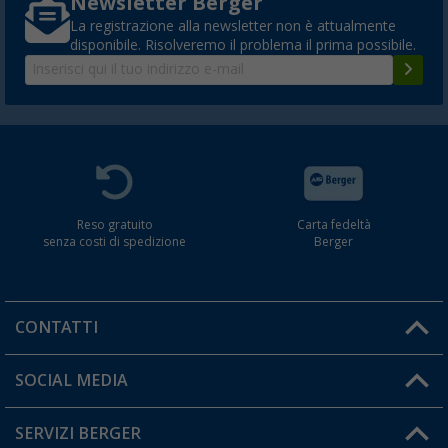
Newsletter Berger
La registrazione alla newsletter non è attualmente
disponibile. Risolveremo il problema il prima possibile.
Reso gratuito
Carta fedeltà
senza costi di spedizione
Berger
CONTATTI
Orari di apertura del servizio:
SOCIAL MEDIA
Lun. - Ven.: 08:00 - 17:00
SERVIZI BERGER
Hai una domanda?