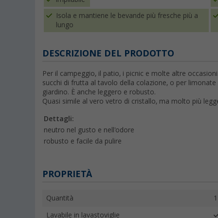
Isola e mantiene le bevande più fresche più a
lungo
DESCRIZIONE DEL PRODOTTO
Per il campeggio, il patio, i picnic e molte altre occasioni.
succhi di frutta al tavolo della colazione, o per
limonate 
giardino.
È anche leggero e robusto.
Quasi simile al vero vetro di cristallo, ma molto più leg
Dettagli:
neutro nel gusto e nell'odore
robusto e facile da pulire
PROPRIETÀ
Quantità
1
Lavabile in lavastoviglie