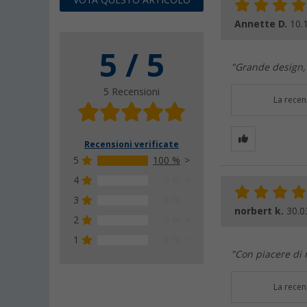
VOTA QUESTO ARTICOLO
Annette D.
10.
5 / 5
"Grande design, 
5 Recensioni
La recen
Recensioni verificate
5
100 %
4
0 %
3
0 %
norbert k.
30.0
2
0 %
1
0 %
"Con piacere di
La recen