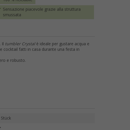
Sensazione piacevole grazie alla struttura
smussata
 Il
tumbler Crystal
è ideale per gustare acqua e
e cocktail fatti in casa durante una festa in
gero e robusto.
 Stück