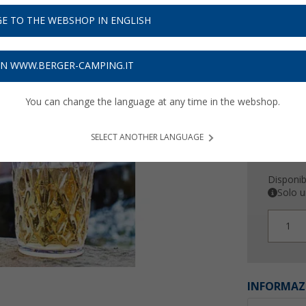
4,
99
E TO THE WEBSHOP IN ENGLISH
Prezzi IVA 
Assicur
ON WWW.BERGER-CAMPING.IT
You can change the language at any time in the webshop.
SELECT ANOTHER LANGUAGE
Disponibi
Solo u
1
INFORMAZ