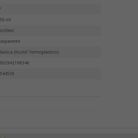
50 ml
icchieri
rasparente
lastica (Koziol Termoplastico)
002942198346
544535