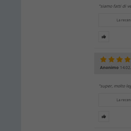
"siamo fatti di v
La recen
Anonimo
14.02
"super, molto le
La recen