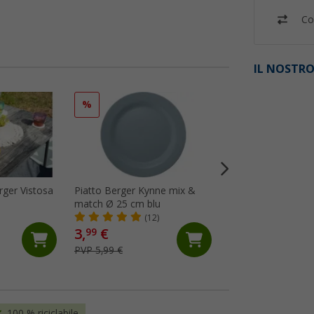
Co
IL NOSTRO
%
%
erger Vistosa
Piatto Berger Kynne mix &
Set di stoviglie B
match Ø 25 cm blu
in polipropilene p
16 pezzi blu
(12)
(Più
3,
€
29,
€
99
99
PVP 5,99 €
PVP 49,99 €
100 % riciclabile