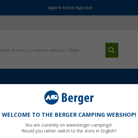
Aperti tutto Agosto!
Bicchieri
Vetro cristallo L
WELCOME TO THE BERGER CAMPING WEBSHOP!
You are currently on www.berger-camping.it.
Would you rather switch to the store in English?
95
PVP
5,
€