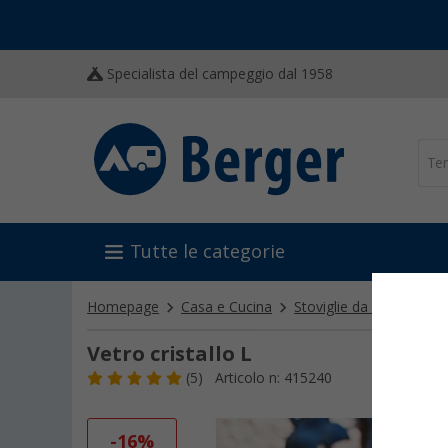
Specialista del campeggio dal 1958
Tutte le categorie
Homepage
Casa e Cucina
Stoviglie da campeggio
Vetro cristallo L
(5)
Articolo n: 415240
-16%