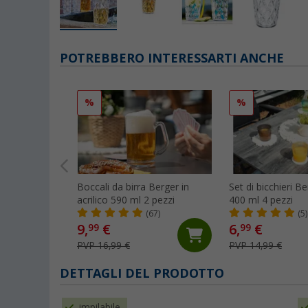
POTREBBERO INTERESSARTI ANCHE
%
%
Boccali da birra Berger in
Set di bicchieri B
acrilico 590 ml 2 pezzi
400 ml 4 pezzi
(67)
(5)
9,
€
6,
€
99
99
PVP 16,99 €
PVP 14,99 €
DETTAGLI DEL PRODOTTO
impilabile