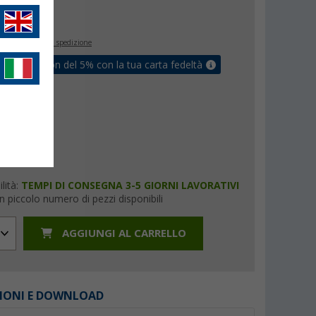
€
inclusa
+ Spese di spedizione
ati un coupon del 5% con la tua carta fedeltà
lità:
TEMPI DI CONSEGNA 3-5 GIORNI LAVORATIVI
n piccolo numero di pezzi disponibili
AGGIUNGI AL CARRELLO
IONI E DOWNLOAD