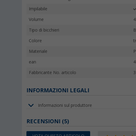
Impilabile
Volume
4
Tipo di bicchieri
B
Colore
t
Materiale
P
ean
4
Fabbricante No. articolo
3
INFORMAZIONI LEGALI
Informazioni sul produttore
RECENSIONI
(5)