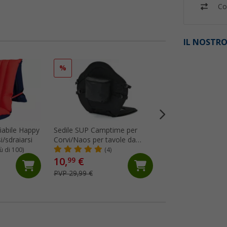
Co
IL NOSTRO
%
iabile Happy
Sedile SUP Camptime per
Mollette per asci
i/sdraiarsi
Corvi/Naos per tavole da
Berger Coogee 4 pe
stand up paddling
limone
iù di 100)
(4)
(6)
10,
€
99
2,
€
99
PVP 29,99 €