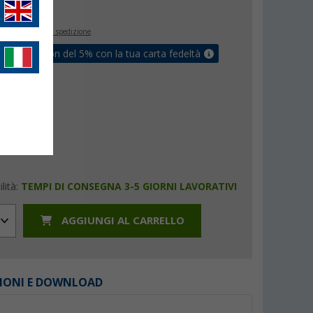
€
inclusa
+ Spese di spedizione
ati un coupon del 5% con la tua carta fedeltà
lità:
TEMPI DI CONSEGNA 3-5 GIORNI LAVORATIVI
AGGIUNGI AL CARRELLO
IONI E DOWNLOAD