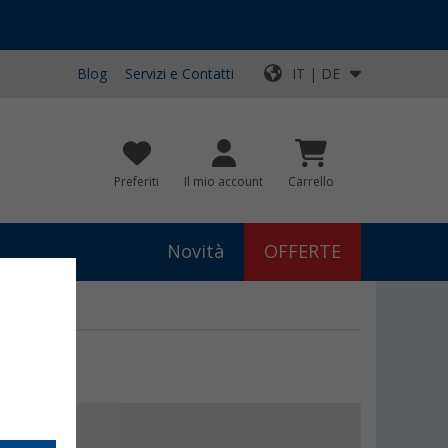
Blog
Servizi e Contatti
IT | DE
Preferiti
Il mio account
Carrello
Novità
OFFERTE
9
€