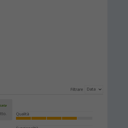
Data
Filtrare
icata
tto.
Qualità