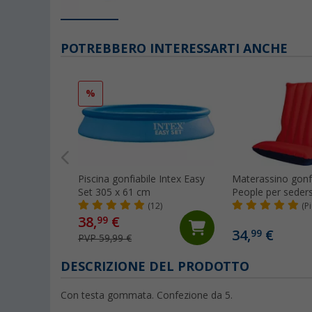
POTREBBERO INTERESSARTI ANCHE
%
Piscina gonfiabile Intex Easy
Materassino gonf
Set 305 x 61 cm
People per seders
(12)
(P
38,
€
99
34,
€
99
PVP 59,99 €
DESCRIZIONE DEL PRODOTTO
Con testa gommata. Confezione da 5.