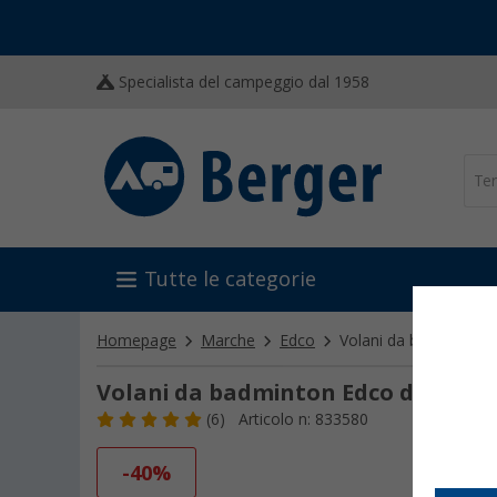
Specialista del campeggio dal 1958
Tutte le categorie
Homepage
Marche
Edco
Volani da badminton 
Volani da badminton Edco di ricamb
(6)
Articolo n: 833580
-40%