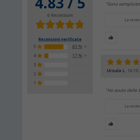
4.83 / 5
"Sono sempliceme
6 Recensioni
La recen
Recensioni verificate
5
83 %
4
17 %
3
0 %
Ursula L.
16.10
2
0 %
1
0 %
"Ho avuto delle b
La recen