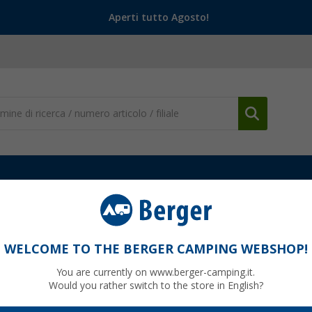
Aperti tutto Agosto!
Edco di ricambio
io 5 pezzi
WELCOME TO THE BERGER CAMPING WEBSHOP!
You are currently on www.berger-camping.it.
Would you rather switch to the store in English?
9
finora
4,