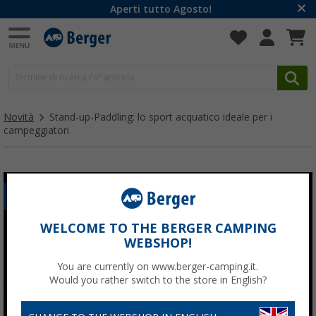
Aperti tutto Agosto!
Novità
Stand-up-Paddling: lo sport acquatico ideale per i
campeggiatori
HOBBY
WELCOME TO THE BERGER CAMPING
WEBSHOP!
You are currently on www.berger-camping.it.
Would you rather switch to the store in English?