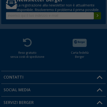
La registrazione alla newsletter non è attualmente
disponibile. Risolveremo il problema il prima possibile.
Reso gratuito
Carta fedeltà
senza costi di spedizione
Berger
CONTATTI
Orari di apertura del servizio:
SOCIAL MEDIA
Lun. - Ven.: 08:00 - 17:00
SERVIZI BERGER
Hai una domanda?