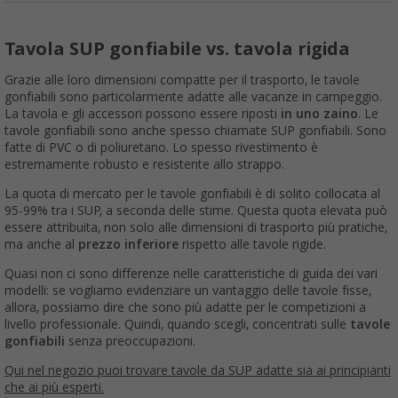
Tavola SUP gonfiabile vs. tavola rigida
Grazie alle loro dimensioni compatte per il trasporto, le tavole
gonfiabili sono particolarmente adatte alle vacanze in campeggio.
La tavola e gli accessori possono essere riposti
in uno zaino
. Le
tavole gonfiabili sono anche spesso chiamate SUP gonfiabili. Sono
fatte di PVC o di poliuretano. Lo spesso rivestimento è
estremamente robusto e resistente allo strappo.
La quota di mercato per le tavole gonfiabili è di solito collocata al
95-99% tra i SUP, a seconda delle stime. Questa quota elevata può
essere attribuita, non solo alle dimensioni di trasporto più pratiche,
ma anche al
prezzo inferiore
rispetto alle tavole rigide.
Quasi non ci sono differenze nelle caratteristiche di guida dei vari
modelli: se vogliamo evidenziare un vantaggio delle tavole fisse,
allora, possiamo dire che sono più adatte per le competizioni a
livello professionale. Quindi, quando scegli, concentrati sulle
tavole
gonfiabili
senza preoccupazioni.
Qui nel negozio puoi trovare tavole da SUP adatte sia ai principianti
che ai più esperti.