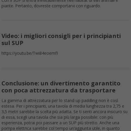
Con il SUP si entra inevitabilmente nell'habitat di vari animali e
piante. Pertanto, dovreste comportarvi con riguardo.
Video: i migliori consigli per i principianti
sul SUP
https://youtu.be/Twi84eoemfI
Conclusione: un divertimento garantito
con poca attrezzatura da trasportare
La gamma di attrezzatura per lo stand-up paddling non è così
estesa. Per i principianti, una tavola di media lunghezza tra 2,75 e
3,5 metri sarebbe la scelta più adatta. Se ti senti ancora insicuro su
di essa, scegli una tavola che sia più larga possibile: con più
esperienza, potrai poi passare a un SUP più stretto. Anche una
pompa elettrica sarebbe col tempo un'aggiunta utile, in quanto