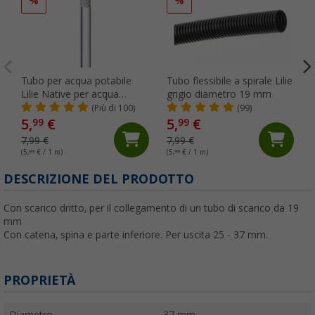
%
%
Tubo per acqua potabile
Tubo flessibile a spirale Lilie
Lilie Native per acqua
grigio diametro 19 mm
fredda 10 x 15 mm al
(Più di 100)
(99)
metro
5,
€
5,
€
99
99
7,99 €
7,99 €
(5,
99
€ / 1 m)
(5,
99
€ / 1 m)
(
DESCRIZIONE DEL PRODOTTO
Con scarico dritto, per il collegamento di un tubo di scarico da 19
mm
Con catena, spina e parte inferiore. Per uscita 25 - 37 mm.
PROPRIETÀ
Diametro
37 mm