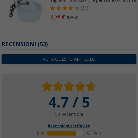
Tappo di ricambio Lilie per scarico dritto 1
(31)
4,
€
99
5,
€
99
RECENSIONI
(53)
VOTA QUESTO ARTICOLO
4.7 / 5
53 Recensioni
Recensioni verificate
5
81 %