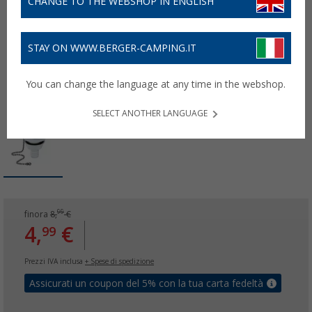
CHANGE TO THE WEBSHOP IN ENGLISH
STAY ON WWW.BERGER-CAMPING.IT
You can change the language at any time in the webshop.
SELECT ANOTHER LANGUAGE
99
finora
8,
€
4,
€
99
Prezzi IVA inclusa
+ Spese di spedizione
Assicurati un coupon del 5% con la tua carta fedeltà