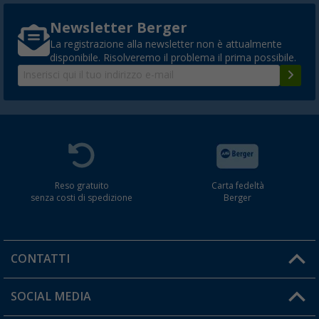
Newsletter Berger
La registrazione alla newsletter non è attualmente
disponibile. Risolveremo il problema il prima possibile.
Reso gratuito
Carta fedeltà
senza costi di spedizione
Berger
CONTATTI
Orari di apertura del servizio:
SOCIAL MEDIA
Lun. - Ven.: 08:00 - 17:00