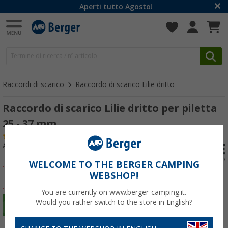
Aperti tutto Agosto!
Raccordi di scarico
Raccordo di scarico Lilie dritto
Raccordo di scarico Lilie dritto per piletta
25 - 37 mm
(53)
Articolo n: 122020
WELCOME TO THE BERGER CAMPING
WEBSHOP!
-44%
You are currently on www.berger-camping.it.
Would you rather switch to the store in English?