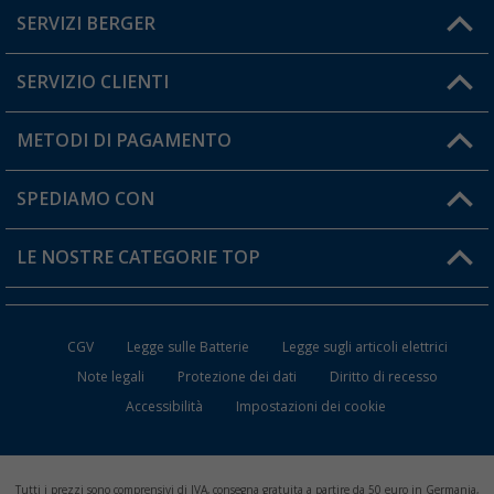
SERVIZI BERGER
Hai una domanda?
SERVIZIO CLIENTI
Diventare rivenditori
Il mio Account
METODI DI PAGAMENTO
Informazioni sulla spedizione
I miei Preferiti
Resi
SPEDIAMO CON
Carta fedeltà Berger
Stato del mio ordine
LE NOSTRE CATEGORIE TOP
FAQ e Contatti
Accessori per Caravan e Camper
CGV
Legge sulle Batterie
Legge sugli articoli elettrici
WC da Campeggio
Note legali
Protezione dei dati
Diritto di recesso
Accessibilità
Impostazioni dei cookie
Mobili per il Campeggio
Frigo Portatili
Tutti i prezzi sono comprensivi di IVA, consegna gratuita a partire da 50 euro in Germania,