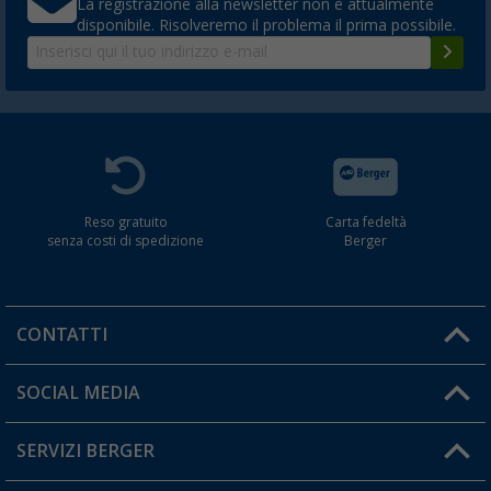
La registrazione alla newsletter non è attualmente
disponibile. Risolveremo il problema il prima possibile.
Reso gratuito
Carta fedeltà
senza costi di spedizione
Berger
CONTATTI
Orari di apertura del servizio:
SOCIAL MEDIA
Lun. - Ven.: 08:00 - 17:00
SERVIZI BERGER
Hai una domanda?