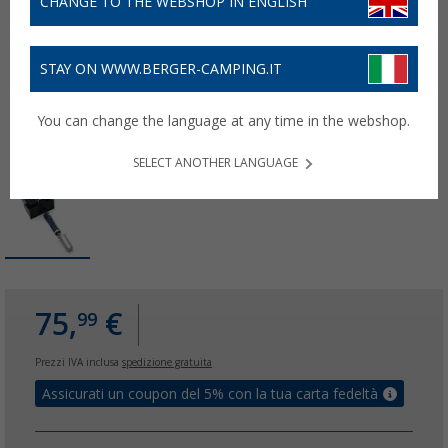
CHANGE TO THE WEBSHOP IN ENGLISH
STAY ON WWW.BERGER-CAMPING.IT
You can change the language at any time in the webshop.
SELECT ANOTHER LANGUAGE
75,
€
99
Prezzi IVA inclusa
spedizione gratuita
Assicurati un coupon del 5% con la tua carta fedeltà