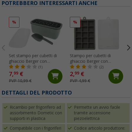
POTREBBERO INTERESSARTI ANCHE
%
%
Set stampo per cubetti di
Stampo per cubetti di
ghiaccio Berger con
ghiaccio Berger con
stampo, contenitore,
coperchio grigio
(1)
(2)
coperchio e paletta verde
7,
€
2,
€
99
99
PVP 10,99 €
PVP 4,99 €
DETTAGLI DEL PRODOTTO
Ricambio per frigorifero ad
Permette un avvio facile
assorbimento Dometic con
tramite accensione
supporti in plastica
piezoelettrica
Compatibile con i frigoriferi
Codice articolo produttore: