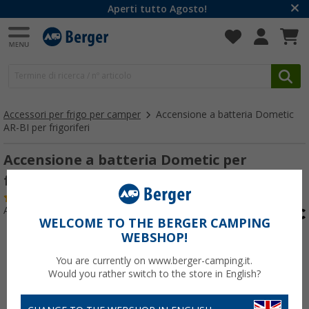
Aperti tutto Agosto!
Accessori per frigo per camper
Accensione a batteria Dometic
AR-BI per frigoriferi
Accensione a batteria Dometic per
frigoriferi NEU
(10)
Articolo n: 510941
WELCOME TO THE BERGER CAMPING
WEBSHOP!
You are currently on www.berger-camping.it.
Would you rather switch to the store in English?