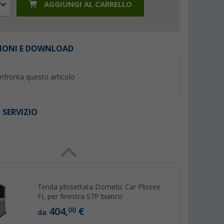
AGGIUNGI AL CARRELLO
IONI E DOWNLOAD
%
nfronta questo articolo
 SERVIZIO
Sika Sikaflex
Braccetto finestra Polyplastic
Adesivo e sigillante
I
in polipropilene con
Dekasyl MS-5 High
meccanismo automatico
bianco
(Più di 100)
(48)
click-clack 23 cm destra
22,
€
99
18,
€
99
PVP 24,70 €
PVP 25,99 €
(79,
28
€ / 1 l)
Tenda plissettata Dometic Car Plissee
FL per finestra S7P bianco
404,
€
00
da