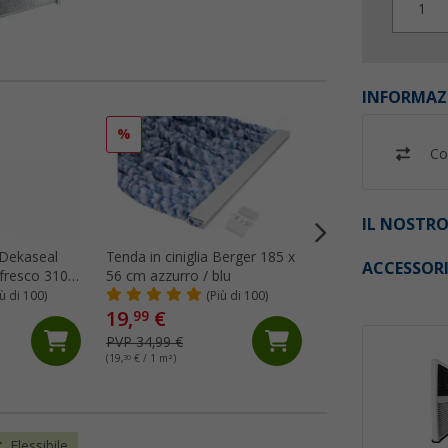
1
INFORMAZ
%
%
Co
IL NOSTRO
n Dekaseal
Tenda in ciniglia Berger 185 x
Sigillante adesivo 
ACCESSOR
 fresco 310
56 cm azzurro / blu
522 300 ml bianco
iù di 100)
(Più di 100)
(44)
19,
€
12,
€
99
99
PVP 34,99 €
PVP 16,89 €
(19,
30
€ / 1 m²)
(43,
30
€ / 1 l)
Flessibile