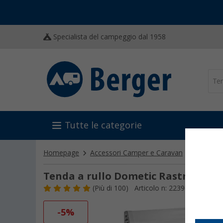
Specialista del campeggio dal 1958
Tutte le categorie
Homepage
Accessori Camper e Caravan
Allestim
Tenda a rullo Dometic Rastrollo 30
(
Più di
100)
Articolo n: 223960
-5%