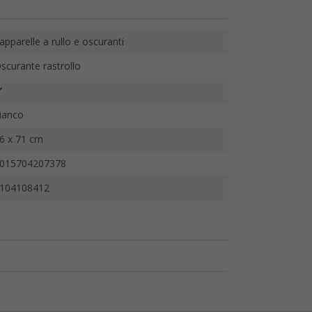
apparelle a rullo e oscuranti
scurante rastrollo
ianco
6 x 71 cm
015704207378
104108412