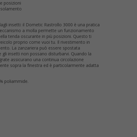
e posizioni
e isolamento
gli insetti: il Dometic Rastrollo 3000 è una pratica
Il meccanismo a molla permette un funzionamento
ella tenda oscurante in più posizioni. Questo ti
veicolo proprio come vuoi tu. Il rivestimento in
amento. La zanzariera può essere spostata
gli insetti non possano disturbarvi. Quando la
tegrate assicurano una continua circolazione
mente sopra la finestra ed è particolarmente adatta
0 % poliammide.