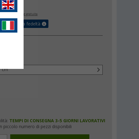
,
€
00
inclusa
spedizione gratuita
ulla tua carta fedeltà
ni (lxH)
1 cm
lità:
TEMPI DI CONSEGNA 3-5 GIORNI LAVORATIVI
n piccolo numero di pezzi disponibili