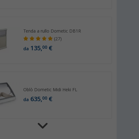
Tenda a rullo Dometic DB1R
(27)
135,
€
00
da
Oblò Dometic Midi Heki FL
635,
€
00
da
Finestra a compasso Dometic S7P a