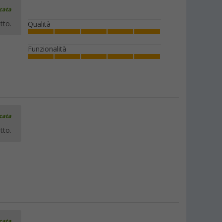
icata
tto.
Qualità
Funzionalità
icata
tto.
icata