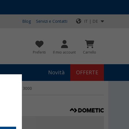
Blog
Servizi e Contatti
IT | DE
Preferiti
Il mio account
Carrello
Novità
OFFERTE
ic Rastrollo 3000
0
€