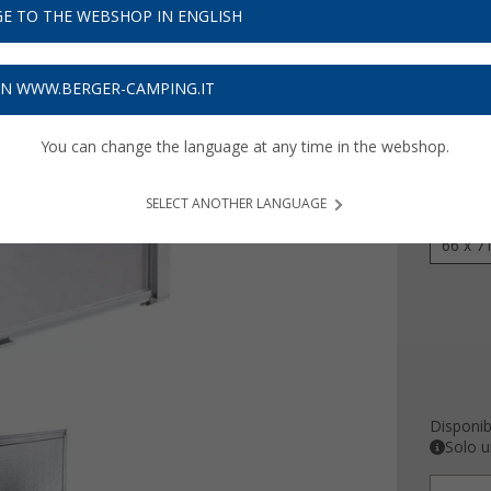
118
E TO THE WEBSHOP IN ENGLISH
Prezzi IVA 
3,54
€ s
ON WWW.BERGER-CAMPING.IT
You can change the language at any time in the webshop.
Colore
SELECT ANOTHER LANGUAGE
Dimensio
66 x 7
Disponibi
Solo u