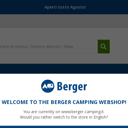
Aperti tutto Agosto!
ento e Personalizzazione
Tende e Oscuranti
Tenda a rullo Domet
00 bianco
WELCOME TO THE BERGER CAMPING WEBSHOP!
You are currently on www.berger-camping.it.
Would you rather switch to the store in English?
0
PVP
125,