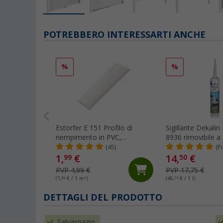
POTREBBERO INTERESSARTI ANCHE
%
%
Estorfer E 151 Profilo di
Sigillante Dekali
riempimento in PVC,
8936 rimovibile a
larghezza 11,8 mm, venduto
ml grigio chiaro
(45)
(P
al metro, bianco
1,
€
14,
€
99
50
PVP 4,99 €
PVP 17,75 €
(1,
99
€ / 1 m²)
(46,
77
€ / 1 l)
DETTAGLI DEL PRODOTTO
Salvaspazio