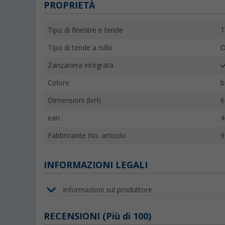
PROPRIETÀ
Tipo di finestre e tende
T
Tipo di tende a rullo
O
Zanzariera integrata
Colore
b
Dimensioni (lxH)
6
ean
4
Fabbricante No. articolo
9
INFORMAZIONI LEGALI
Informazioni sul produttore
RECENSIONI
(
Più di
100)