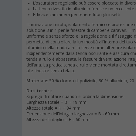
L'oscuratore regolabile può essere bloccato in divers
La tenda rivestita in alluminio fornisce un eccellent
Efficace zanzariera per tenere fuori gli insetti
Illuminazione mirata, isolamento termico e protezione da
soluzione 3 in 1 per le finestre di camper e caravan. 
uniforme e senza sforzo e la regolazione e il fissaggio d
permette di controllare la luminosità all'interno del tuo 
alluminio della tenda a rullo serve come ulteriore isol
indipendentemente dalla tenda oscurante e assicura che 
tenda a rullo è abbassata, le fessure di ventilazione in
dell'aria. La pratica tenda a rullo viene montata diretta
alle finestre senza telaio.
Materiale
: 50 % cloruro di polivinile, 30 % alluminio, 2
Dati tecnici:
Si prega di notare quando si ordina la dimensione:
Larghezza totale = B + 19 mm
Altezza totale = H + 94 mm
Dimensione dell'intaglio larghezza = B - 60 mm
Altezza dell'intaglio = H - 60 mm