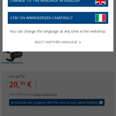
CHANGE TO THE WEBSHOP IN ENGLISH
STAY ON WWW.BERGER-CAMPING.IT
You can change the language at any time in the webshop.
SELECT ANOTHER LANGUAGE
99
PVP
22,
€
20,
€
99
Prezzi IVA inclusa
+ Spese di spedizione
Assicurati un coupon del 5% con la tua carta fedeltà