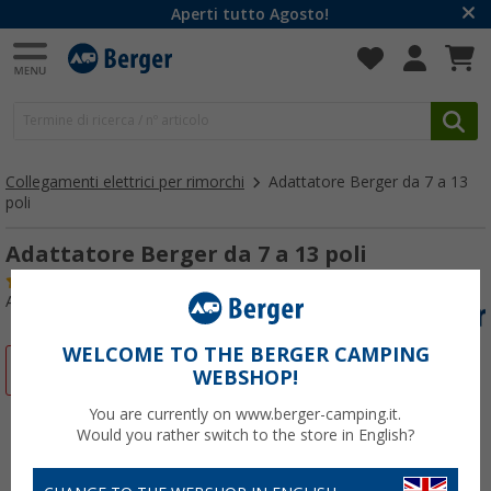
Aperti tutto Agosto!
Collegamenti elettrici per rimorchi
Adattatore Berger da 7 a 13
poli
Adattatore Berger da 7 a 13 poli
(2)
Articolo n: 228520
WELCOME TO THE BERGER CAMPING
-8%
WEBSHOP!
You are currently on www.berger-camping.it.
Would you rather switch to the store in English?