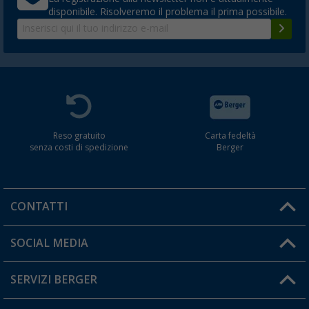
disponibile. Risolveremo il problema il prima possibile.
Reso gratuito
Carta fedeltà
senza costi di spedizione
Berger
CONTATTI
Orari di apertura del servizio:
SOCIAL MEDIA
Lun. - Ven.: 08:00 - 17:00
SERVIZI BERGER
Hai una domanda?