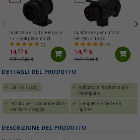
Adattatore corto Berger a
Adattatore per rimorchi
13-7 poli per rimorchi
Berger, 7-13 poli
(1)
(2)
14,
€
14,
€
99
99
PVP 17,99 €
PVP 17,99 €
DETTAGLI DEL PRODOTTO
Da 7 a 13 poli
Robusto e resistente alle
intemperie
Pronto per l'uso immediato
Compatto e facile da
senza montaggio
riporre
DESCRIZIONE DEL PRODOTTO