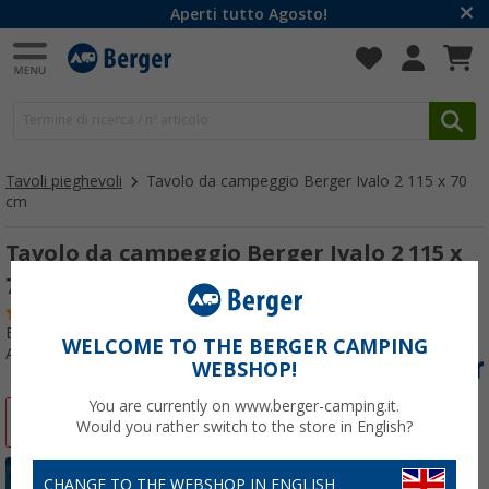
Aperti tutto Agosto!
Tavoli pieghevoli
Tavolo da campeggio Berger Ivalo 2 115 x 70
cm
Tavolo da campeggio Berger Ivalo 2 115 x
70 cm
(
Più di
100)
Esito test:
Ottimo
WELCOME TO THE BERGER CAMPING
Articolo n: 729630
WEBSHOP!
You are currently on www.berger-camping.it.
-31%
Would you rather switch to the store in English?
CHANGE TO THE WEBSHOP IN ENGLISH