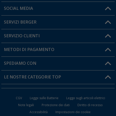
Orari di apertura del servizio:
SOCIAL MEDIA
Lun. - Ven.: 08:00 - 17:00
SERVIZI BERGER
Hai una domanda?
SERVIZIO CLIENTI
Diventare rivenditori
Il mio Account
METODI DI PAGAMENTO
Informazioni sulla spedizione
I miei Preferiti
Resi
SPEDIAMO CON
Carta fedeltà Berger
Stato del mio ordine
LE NOSTRE CATEGORIE TOP
FAQ e Contatti
Accessori per Caravan e Camper
CGV
Legge sulle Batterie
Legge sugli articoli elettrici
WC da Campeggio
Note legali
Protezione dei dati
Diritto di recesso
Accessibilità
Impostazioni dei cookie
Mobili per il Campeggio