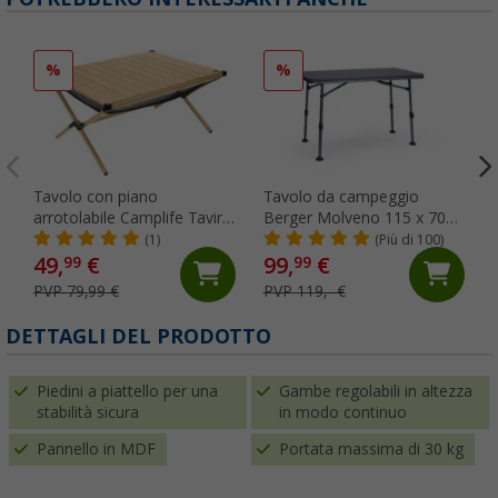
%
%
Tavolo con piano
Tavolo da campeggio
arrotolabile Camplife Tavira
Berger Molveno 115 x 70
in alluminio effetto bambù
cm
(1)
(Più di 100)
89 x 70 cm
49,
€
99,
€
99
99
PVP 79,99 €
PVP 119,- €
DETTAGLI DEL PRODOTTO
Piedini a piattello per una
Gambe regolabili in altezza
stabilità sicura
in modo continuo
Pannello in MDF
Portata massima di 30 kg