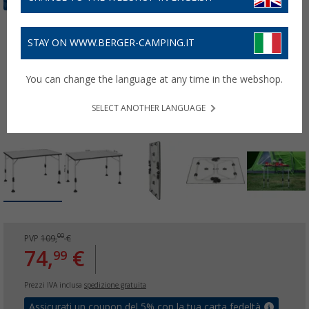
STAY ON WWW.BERGER-CAMPING.IT
You can change the language at any time in the webshop.
SELECT ANOTHER LANGUAGE
00
PVP
109,
€
74,
€
99
Prezzi IVA inclusa
spedizione gratuita
Assicurati un coupon del 5% con la tua carta fedeltà