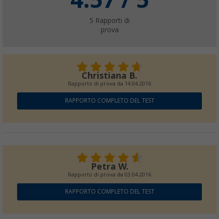
5
Rapporti di
prova
Set paletta con scopino manuale Berger Sm
(
Più di
100)
2,
€
99
Christiana B.
PVP
5,
€
99
Rapporto di prova da
14.04.2016
RAPPORTO COMPLETO DEL TEST
Petra W.
Rapporto di prova da
03.04.2016
RAPPORTO COMPLETO DEL TEST