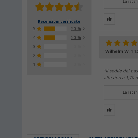
La recen
Recensioni verificate
5
50 %
4
50 %
3
0 %
Wilhelm W.
14.
2
0 %
1
0 %
"Il sedile del p
alte fino a 1,70 
La recen