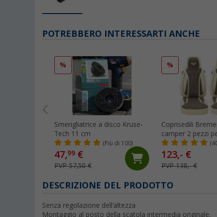
POTREBBERO INTERESSARTI ANCHE
%
%
Smerigliatrice a disco Kruse-
Coprisedili Breme
Tech 11 cm
camper 2 pezzi p
Jumper / Boxer -
(Più di 100)
(4
beige/marrone
47,
€
123,- €
99
PVP 57,50 €
PVP 138,- €
DESCRIZIONE DEL PRODOTTO
Senza regolazione dell'altezza
Montaggio al posto della scatola intermedia originale.