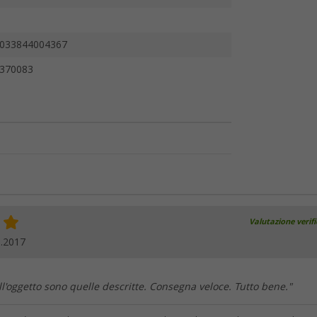
033844004367
370083
Valutazione verif
9.2017
ll'oggetto sono quelle descritte. Consegna veloce. Tutto bene."