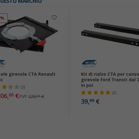
 QUESTO MARCHIO
0%
ole girevole CTA Renault
Kit di rialzo CTA per cons
ic
girevole Ford Transit dal 
in poi
(2)
(2)
06,
€
00
PVP
229,
€
00
39,
€
99