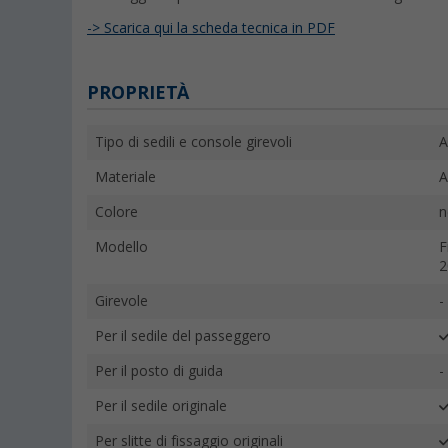
-> Scarica qui la scheda tecnica in PDF
PROPRIETÀ
Tipo di sedili e console girevoli
A
Materiale
A
Colore
n
Modello
F
2
Girevole
-
Per il sedile del passeggero
Per il posto di guida
-
Per il sedile originale
Per slitte di fissaggio originali