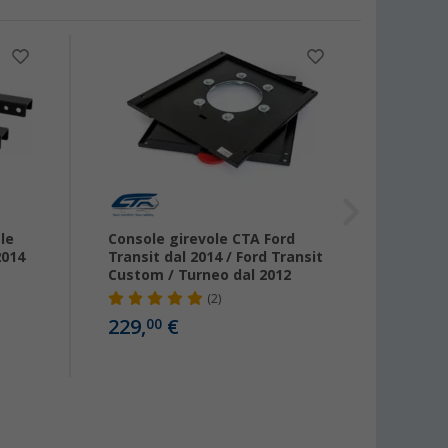
ole
Console girevole CTA Ford
Adatt
2014
Transit dal 2014 / Ford Transit
Sport
Custom / Turneo dal 2012
(2)
24,
99
229,
€
00