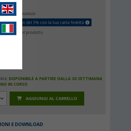
€
9
inclusa
spedizione gratuita
ati un coupon del 5% con la tua carta fedeltà
a tecnica del prodotto
lità:
DISPONIBILE A PARTIRE DALLA 30 SETTIMANA
NNO IN CORSO
AGGIUNGI AL CARRELLO
IONI E DOWNLOAD