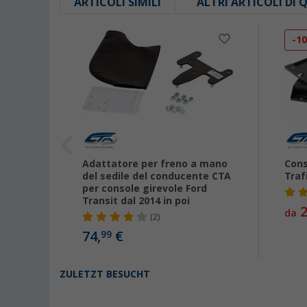
ARTICOLI SIMILI
ALTRI ARTICOLI DI
-1
eugeot
Adattatore per freno a mano
Cons
del sedile del conducente CTA
Traf
per console girevole Ford
Transit dal 2014 in poi
2
da
(2)
74,
€
99
ZULETZT BESUCHT