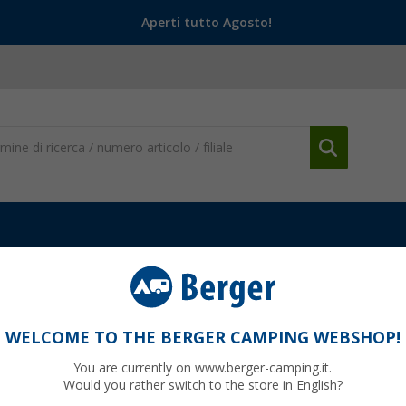
Aperti tutto Agosto!
 Sedili
Console girevoli
Adattatore piatto per originale Fiat
WELCOME TO THE BERGER CAMPING WEBSHOP!
You are currently on www.berger-camping.it.
Would you rather switch to the store in English?
99
PVP
79,