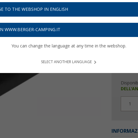
64,
9
E TO THE WEBSHOP IN ENGLISH
Prezzi IVA 
Assicur
ON WWW.BERGER-CAMPING.IT
Sched
You can change the language at any time in the webshop.
SELECT ANOTHER LANGUAGE
Disponibi
DELL'A
1
INFORMAZ