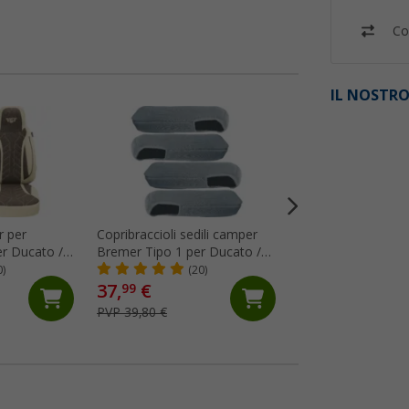
Co
IL NOSTRO
%
r per
Copribraccioli sedili camper
Dado per mandrino
er Ducato /
Bremer Tipo 1 per Ducato /
AL-KO circa 16 m
Boxer / Jumper 4 pezzi - grigio
0)
(20)
(87)
37,
€
15,
€
99
99
PVP 39,80 €
PVP 19,95 €