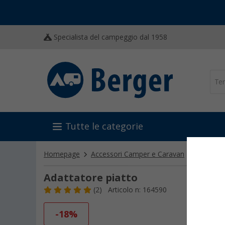
Specialista del campeggio dal 1958
Tutte le categorie
Homepage
Accessori Camper e Caravan
Console e
Adattatore piatto
(2)
Articolo n: 164590
-18%