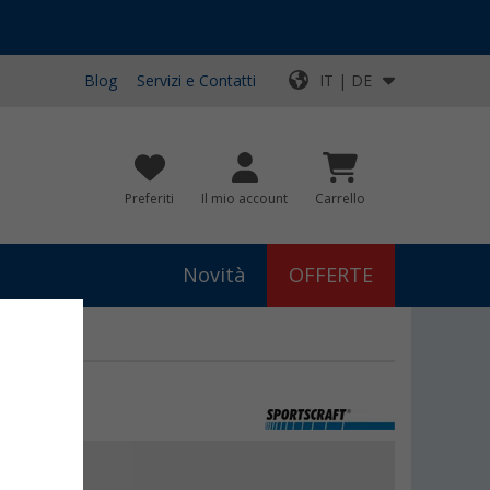
Blog
Servizi e Contatti
IT | DE
Preferiti
Il mio account
Carrello
Novità
OFFERTE
€