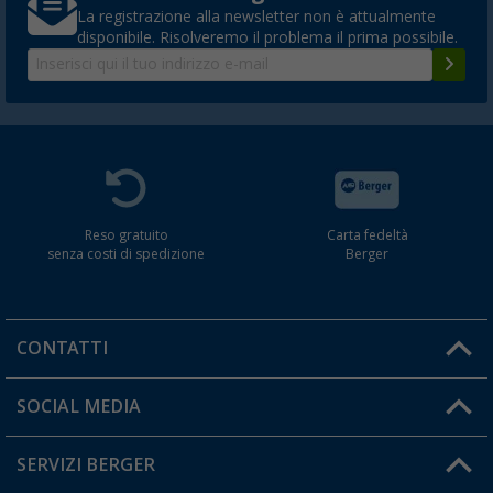
La registrazione alla newsletter non è attualmente
disponibile. Risolveremo il problema il prima possibile.
Reso gratuito
Carta fedeltà
senza costi di spedizione
Berger
CONTATTI
Orari di apertura del servizio:
SOCIAL MEDIA
Lun. - Ven.: 08:00 - 17:00
SERVIZI BERGER
Hai una domanda?