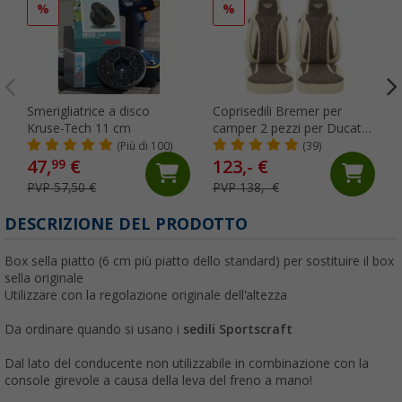
%
%
Smerigliatrice a disco
Coprisedili Bremer per
Kruse-Tech 11 cm
camper 2 pezzi per Ducato
/ Jumper / Boxer -
(Più di 100)
(39)
beige/marrone
47,
€
123,- €
99
PVP 57,50 €
PVP 138,- €
DESCRIZIONE DEL PRODOTTO
Box sella piatto (6 cm più piatto dello standard) per sostituire il box
sella originale
Utilizzare con la regolazione originale dell'altezza
Da ordinare quando si usano i
sedili Sportscraft
Dal lato del conducente non utilizzabile in combinazione con la
console girevole a causa della leva del freno a mano!