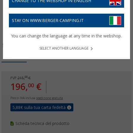
CHANGE TO THE WEBSHOP IN ENGLISH
STAY ON WWW.BERGER-CAMPING.IT
You can change the language at any time in the webshop.
SELECT ANOTHER LANGUAGE
00
PVP
215,
€
196,
€
00
Prezzi IVA inclusa
spedizione gratuita
5,88
€ sulla tua carta fedeltà
Scheda tecnica del prodotto