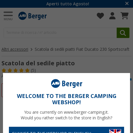
Aperti tutto Agosto!
Altri accessori
Scatola di sedili piatti Fiat Ducato 230 Sportscraft
Scatola del sedile piatto
(5)
Articolo n: 157280
-8%
WELCOME TO THE BERGER CAMPING
WEBSHOP!
You are currently on www.berger-camping.it.
Would you rather switch to the store in English?