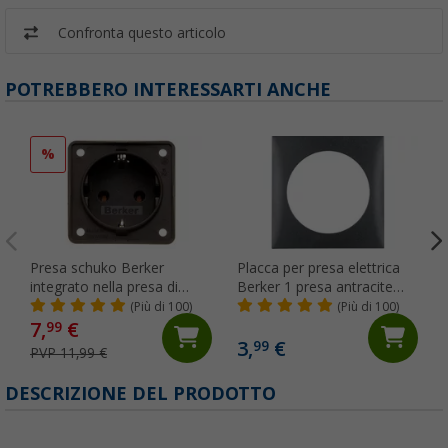
Confronta questo articolo
POTREBBERO INTERESSARTI ANCHE
%
Presa schuko Berker
Placca per presa elettrica
integrato nella presa di
Berker 1 presa antracite
corrente 250 V marrone
opaco
(Più di 100)
(Più di 100)
7,
€
99
3,
€
99
PVP 11,99 €
DESCRIZIONE DEL PRODOTTO