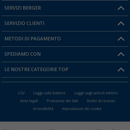
SERVIZI BERGER
Hai una domanda?
SERVIZIO CLIENTI
Diventare rivenditori
Il mio Account
METODI DI PAGAMENTO
Informazioni sulla spedizione
I miei Preferiti
Resi
SPEDIAMO CON
Carta fedeltà Berger
Stato del mio ordine
LE NOSTRE CATEGORIE TOP
FAQ e Contatti
Accessori per Caravan e Camper
CGV
Legge sulle Batterie
Legge sugli articoli elettrici
WC da Campeggio
Note legali
Protezione dei dati
Diritto di recesso
Accessibilità
Impostazioni dei cookie
Mobili per il Campeggio
Frigo Portatili