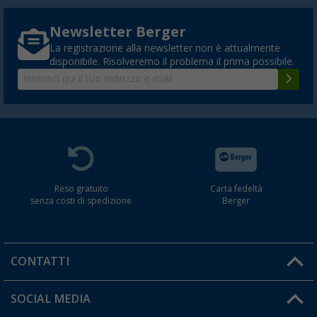
Newsletter Berger
La registrazione alla newsletter non è attualmente
disponibile. Risolveremo il problema il prima possibile.
Reso gratuito
Carta fedeltà
senza costi di spedizione
Berger
CONTATTI
Orari di apertura del servizio:
SOCIAL MEDIA
Lun. - Ven.: 08:00 - 17:00