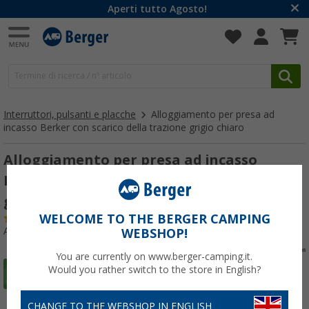
Aperti tutto Agosto!
Interruttori, pulsanti e placche
Alloggiamento per presa ad
incasso Berker con scarico della trazione grigio chiaro
Alloggiamento per presa ad incasso
Berker con scarico della trazione 1 presa
grigio chiaro
WELCOME TO THE BERGER CAMPING
(
Più di
100)
Articolo n: 173110
WEBSHOP!
You are currently on www.berger-camping.it.
Would you rather switch to the store in English?
CHANGE TO THE WEBSHOP IN ENGLISH