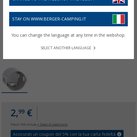
STAY ON WWW.BERGER-CAMPING.IT
You can change the language at any time in the webshop.
SELECT ANOTHER LANGUAGE
2,
€
99
Prezzi IVA inclusa
+ Spese di spedizione
Assicurati un coupon del 5% con la tua carta fedeltà