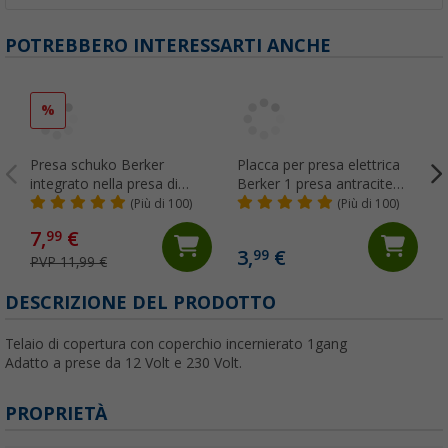
POTREBBERO INTERESSARTI ANCHE
%
Placca per presa elettrica
Berker 1 presa antracite
opaco
(Più di 100)
Presa schuko Berker
integrato nella presa di
corrente 250 V marrone
(Più di 100)
7,
€
99
3,
€
99
PVP 11,99 €
DESCRIZIONE DEL PRODOTTO
Telaio di copertura con coperchio incernierato 1gang
Adatto a prese da 12 Volt e 230 Volt.