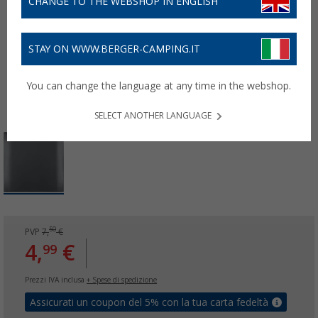
CHANGE TO THE WEBSHOP IN ENGLISH
STAY ON WWW.BERGER-CAMPING.IT
You can change the language at any time in the webshop.
SELECT ANOTHER LANGUAGE
50
PVP
7,
€
4,
€
99
Prezzi IVA inclusa
+ Spese di spedizione
Assicurati un coupon del 5% con la tua carta fedeltà