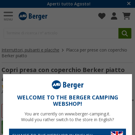
Aperti tutto Agosto!
Interruttori, pulsanti e placche
Placca per prese con coperchio
Berker piatto
Copri presa con coperchio Berker piatto
antracite
(92)
Articolo n: 190400
WELCOME TO THE BERGER CAMPING
WEBSHOP!
-33%
You are currently on www.berger-camping.it.
Would you rather switch to the store in English?