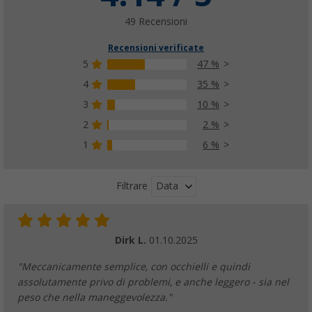
49 Recensioni
Recensioni verificate
5
47 %
4
35 %
3
10 %
2
2 %
1
6 %
Data
Filtrare
Dirk L.
01.10.2025
"Meccanicamente semplice, con occhielli e quindi
assolutamente privo di problemi, e anche leggero - sia nel
peso che nella maneggevolezza."