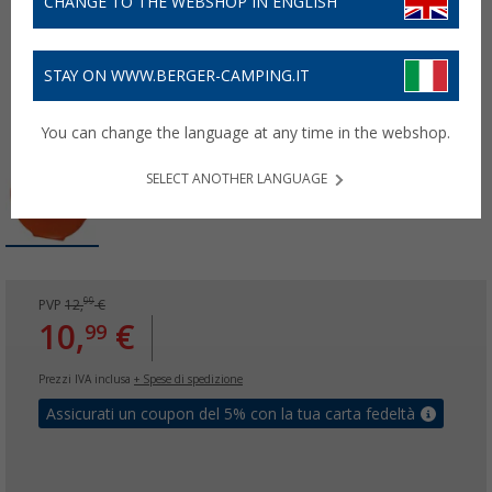
CHANGE TO THE WEBSHOP IN ENGLISH
STAY ON WWW.BERGER-CAMPING.IT
You can change the language at any time in the webshop.
SELECT ANOTHER LANGUAGE
99
PVP
12,
€
10,
€
99
Prezzi IVA inclusa
+ Spese di spedizione
Assicurati un coupon del 5% con la tua carta fedeltà