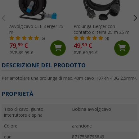
Avvolgicavo CEE Berger 25
Prolunga Berger con
m
contatto di terra 25 m 25 m
(6)
(4)
79,
€
49,
€
99
99
PVP 89,99 €
PVP 69,99 €
DESCRIZIONE DEL PRODOTTO
Per arrotolare una prolunga di max. 40m cavo H07RN-F3G 2,5mm².
PROPRIETÀ
Tipo di cavo, giunto,
Bobina avvolgicavo
interruttore e spina
Colore
arancione
ean
8717568793849