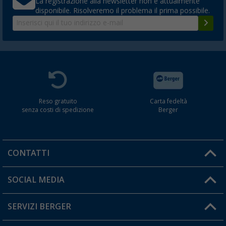
La registrazione alla newsletter non è attualmente
disponibile. Risolveremo il problema il prima possibile.
Reso gratuito
Carta fedeltà
senza costi di spedizione
Berger
CONTATTI
Orari di apertura del servizio:
SOCIAL MEDIA
Lun. - Ven.: 08:00 - 17:00
SERVIZI BERGER
Hai una domanda?