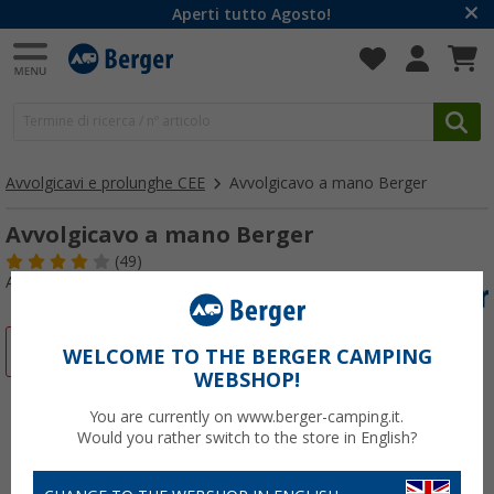
Aperti tutto Agosto!
Avvolgicavi e prolunghe CEE
Avvolgicavo a mano Berger
Avvolgicavo a mano Berger
(49)
Articolo n: 166110
-15%
WELCOME TO THE BERGER CAMPING
WEBSHOP!
You are currently on www.berger-camping.it.
Would you rather switch to the store in English?