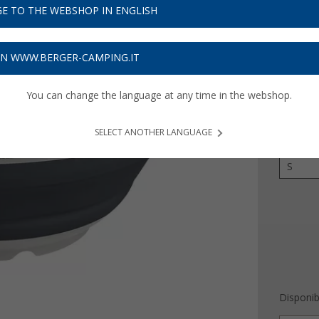
6,
99
E TO THE WEBSHOP IN ENGLISH
Prezzi IVA 
ON WWW.BERGER-CAMPING.IT
Assicur
You can change the language at any time in the webshop.
Colore
SELECT ANOTHER LANGUAGE
Versione
S
Disponibi