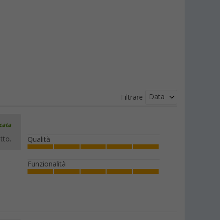
Data
Filtrare
icata
tto.
Qualità
Funzionalità