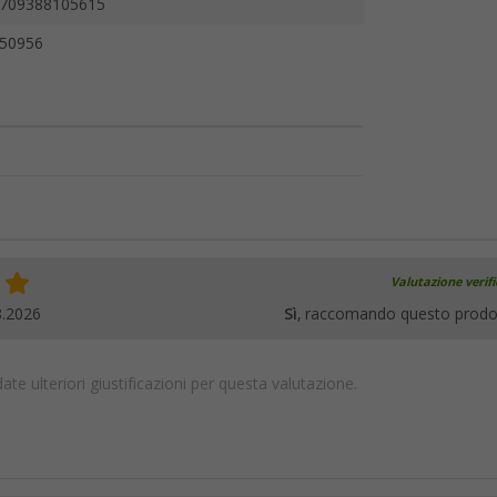
709388105615
50956
Valutazione verif
8.2026
Sì
, raccomando questo prodo
te ulteriori giustificazioni per questa valutazione.