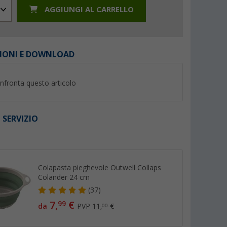
AGGIUNGI AL CARRELLO
IONI E DOWNLOAD
%
%
nfronta questo articolo
 SERVIZIO
le Berger
Bacinella quadrata Berger con
Colapasta da cucin
I
0 x 20 cm
maniglie 13 litri blu
pieghevole taglia M
grigio
 di 100)
(Più di 100)
(14)
4,
€
8,
€
99
99
Colapasta pieghevole Outwell Collaps
Colander 24 cm
PVP 7,99 €
PVP 12,99 €
(37)
7,
€
99
da
PVP
11,
€
00