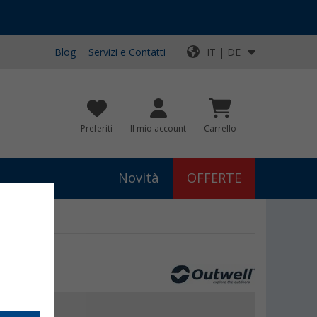
Blog
Servizi e Contatti
IT | DE
Preferiti
Il mio account
Carrello
Novità
OFFERTE
2,5 litri L