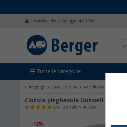
Specialista del campeggio dal 1958
Tutte le categorie
Homepage
Casa e Cucina
Articoli casalinghi
Art
Ciotola pieghevole Outwell Collaps 
(51)
Articolo n: 497860
-12%