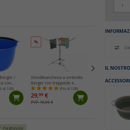
1
INFORMAZ
%
%
Co
IL NOSTRO
Berger /
Stendibiancheria a ombrello
Bacinella pieghevo
ACCESSOR
ica con
Berger con treppiede e
con scarico 30 x 3
custodia argento
iù di 100)
(Più di 100)
(Più
29,
€
8,
€
99
99
PVP 49,99 €
PVP 11,99 €
Pieghevole