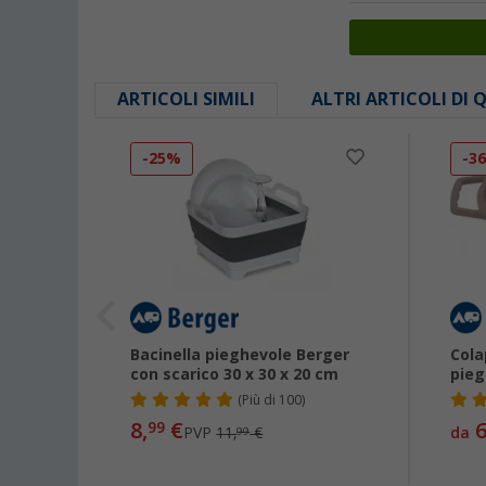
ARTICOLI SIMILI
ALTRI ARTICOLI DI
-25%
-3
s
Bacinella pieghevole Berger
Cola
con scarico 30 x 30 x 20 cm
pieg
(
Più di
100)
8,
€
6
99
PVP
11,
€
da
99