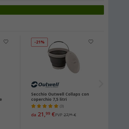
-21%
-24
Secchio Outwell Collaps con
Outwel
le
coperchio 7,5 litri
(3)
21,
€
5,
99
da
PVP
27,
€
da
95