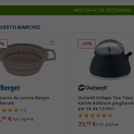
MOSTRA ALTRE RECENSIONI
 QUESTO MARCHIO
6%
-31%
pasta da cucina Berger
Outwell Collaps Tea Time
hevole
Kettle Bollitore pieghevo
per tè da 1,5 litri
(14)
(3)
,
€
99
PVP
10,
€
99
23,
€
99
PVP
34,
€
95