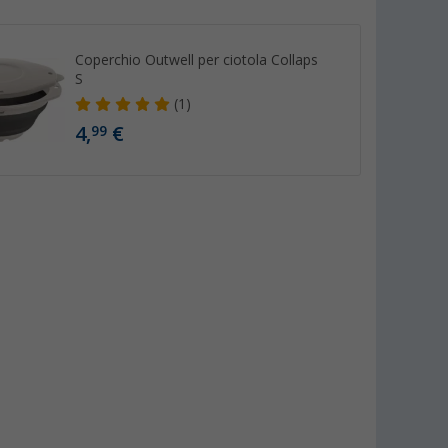
Coperchio Outwell per ciotola Collaps
S
(1)
4,
€
99