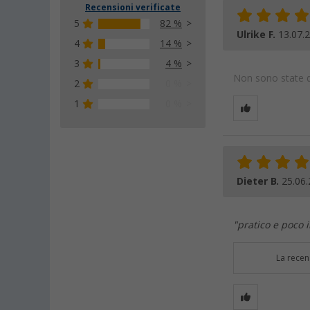
Recensioni verificate
5
82 %
Ulrike F.
13.07.
4
14 %
3
4 %
Non sono state da
2
0 %
1
0 %
Dieter B.
25.06
"pratico e poco
La recen