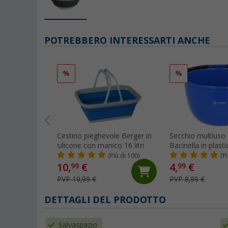
POTREBBERO INTERESSARTI ANCHE
%
%
Cestino pieghevole Berger in
Secchio multiuso 
silicone con manico 16 litri
Bacinella in plast
manico 14 litri
(Più di 100)
(P
10,
€
4,
€
99
99
PVP 19,99 €
PVP 8,99 €
DETTAGLI DEL PRODOTTO
Salvaspazio