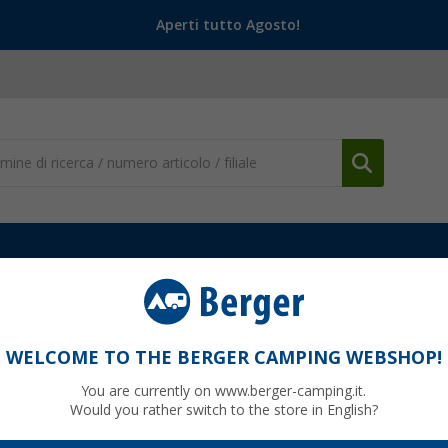
Aperti tutto Agosto!
icoli casalinghi pieghevoli
Bacinella pieghevole Outwell Collaps Bowl 
Bowl 1 litro S Navy Night
WELCOME TO THE BERGER CAMPING WEBSHOP!
You are currently on www.berger-camping.it.
Would you rather switch to the store in English?
95
PVP
7,
€