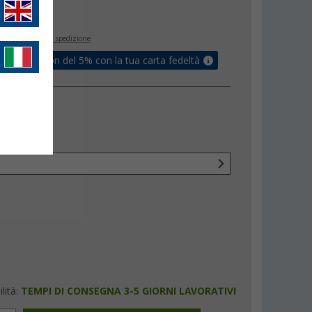
€
inclusa
+ Spese di spedizione
ati un coupon del 5% con la tua carta fedeltà
lità:
TEMPI DI CONSEGNA 3-5 GIORNI LAVORATIVI