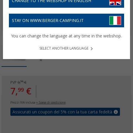
CHANGE TO THE WEBSHOP IN ENGLISH
STAY ON WWW.BERGER-CAMPING.IT
You can change the language at any time in the webshop.
SELECT ANOTHER LANGUAGE
99
PVP
9,
€
7,
€
99
Prezzi IVA inclusa
+ Spese di spedizione
Assicurati un coupon del 5% con la tua carta fedeltà