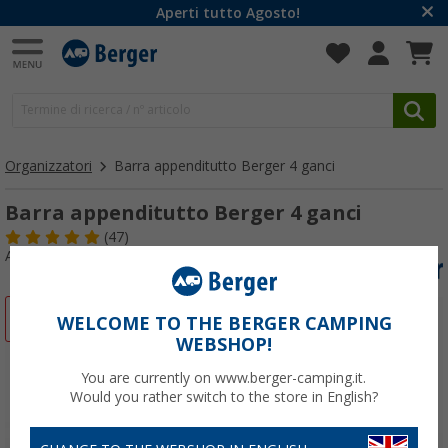
Aperti tutto Agosto!
Organizzatori
Barra appenditutto Berger 4 ganci
Barra appenditutto Berger 4 ganci
(47)
Articolo n: 438390
-20%
WELCOME TO THE BERGER CAMPING
WEBSHOP!
You are currently on www.berger-camping.it.
Would you rather switch to the store in English?