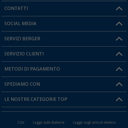
CONTATTI
Orari di apertura del servizio:
SOCIAL MEDIA
Lun. - Ven.: 08:00 - 17:00
SERVIZI BERGER
Hai una domanda?
SERVIZIO CLIENTI
Diventare rivenditori
Il mio Account
METODI DI PAGAMENTO
Informazioni sulla spedizione
I miei Preferiti
Resi
SPEDIAMO CON
Carta fedeltà Berger
Stato del mio ordine
LE NOSTRE CATEGORIE TOP
FAQ e Contatti
Accessori per Caravan e Camper
CGV
Legge sulle Batterie
Legge sugli articoli elettrici
WC da Campeggio