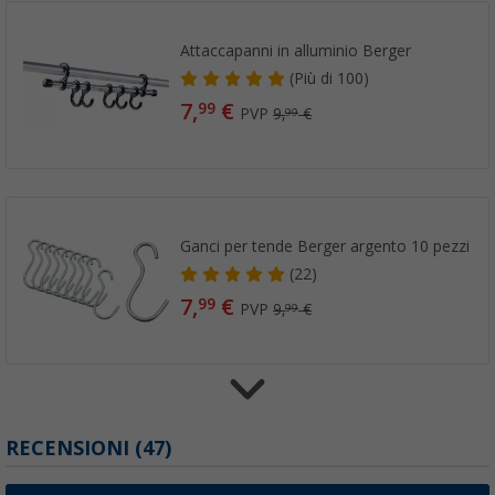
Attaccapanni in alluminio Berger
(
Più di
100)
7,
€
99
PVP
9,
€
99
Ganci per tende Berger argento 10 pezzi
(22)
7,
€
99
PVP
9,
€
99
Set di 4 ganci / raccordi Berger
RECENSIONI
(47)
(1)