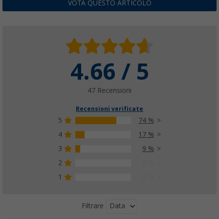
12,
€
99
VOTA QUESTO ARTICOLO
4.66 / 5
Morsetto Berger con ganci multipli
(24)
6,
€
99
47 Recensioni
PVP
8,
€
99
Recensioni verificate
5
74 %
4
17 %
3
9 %
Gancio a S per tenda Berger 2 pezzi bianco
(11)
2
0 %
7,
€
99
1
0 %
PVP
9,
€
99
Data
Filtrare