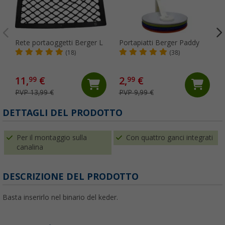
Rete portaoggetti Berger L
Portapiatti Berger Paddy
(18)
(38)
11,
€
2,
€
99
99
PVP 13,99 €
PVP 9,99 €
(
DETTAGLI DEL PRODOTTO
Per il montaggio sulla
Con quattro ganci integrati
canalina
DESCRIZIONE DEL PRODOTTO
Basta inserirlo nel binario del keder.