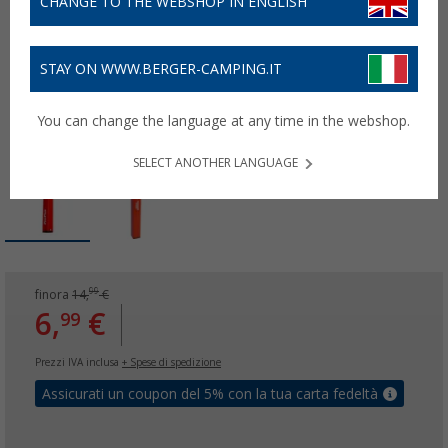
CHANGE TO THE WEBSHOP IN ENGLISH
STAY ON WWW.BERGER-CAMPING.IT
You can change the language at any time in the webshop.
SELECT ANOTHER LANGUAGE
99
finora
14,
€
6,
€
99
Prezzi IVA inclusa
+ Spese di spedizione
Assicurati un coupon del 5% con la tua carta fedeltà