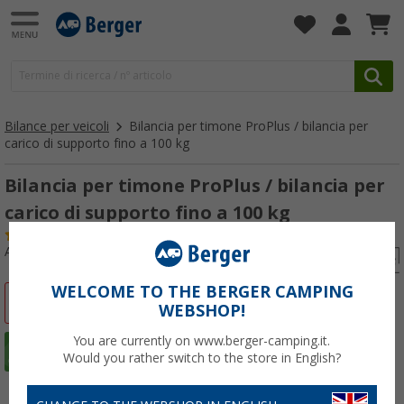
Bilance per veicoli
Bilancia per timone ProPlus / bilancia per
carico di supporto fino a 100 kg
Bilancia per timone ProPlus / bilancia per
carico di supporto fino a 100 kg
(49)
Articolo n: 162500
WELCOME TO THE BERGER CAMPING
-53%
WEBSHOP!
You are currently on www.berger-camping.it.
Would you rather switch to the store in English?