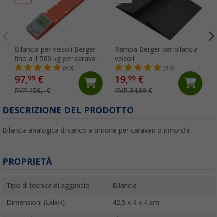
Bilancia per veicoli Berger
Rampa Berger per bilancia
fino a 1.500 kg per caravan
veicoli
e camper
(60)
(44)
97,
€
19,
€
99
99
PVP 159,- €
PVP 34,99 €
DESCRIZIONE DEL PRODOTTO
Bilancia analogica di carico a timone per caravan o rimorchi.
PROPRIETÀ
Tipo di tecnica di aggancio
Bilancia
Dimensioni (LxlxH)
42,5 x 4 x 4 cm