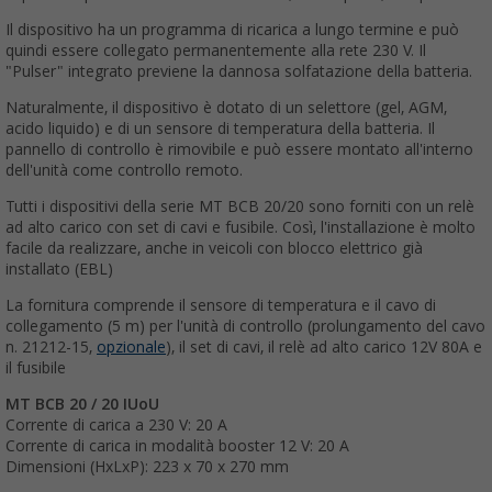
Il dispositivo ha un programma di ricarica a lungo termine e può
quindi essere collegato permanentemente alla rete 230 V. Il
"Pulser" integrato previene la dannosa solfatazione della batteria.
Naturalmente, il dispositivo è dotato di un selettore (gel, AGM,
acido liquido) e di un sensore di temperatura della batteria. Il
pannello di controllo è rimovibile e può essere montato all'interno
dell'unità come controllo remoto.
Tutti i dispositivi della serie MT BCB 20/20 sono forniti con un relè
ad alto carico con set di cavi e fusibile. Così, l'installazione è molto
facile da realizzare, anche in veicoli con blocco elettrico già
installato (EBL)
La fornitura comprende il sensore di temperatura e il cavo di
collegamento (5 m) per l'unità di controllo (prolungamento del cavo
n. 21212-15,
opzionale
), il set di cavi, il relè ad alto carico 12V 80A e
il fusibile
MT BCB 20 / 20 IUoU
Corrente di carica a 230 V: 20 A
Corrente di carica in modalità booster 12 V: 20 A
Dimensioni (HxLxP): 223 x 70 x 270 mm