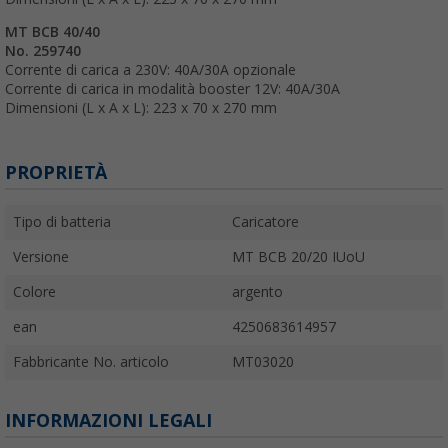
MT BCB 40/40
No. 259740
Corrente di carica a 230V: 40A/30A opzionale
Corrente di carica in modalità booster 12V: 40A/30A
Dimensioni (L x A x L): 223 x 70 x 270 mm
PROPRIETÀ
Tipo di batteria
Caricatore
Versione
MT BCB 20/20 IUoU
Colore
argento
ean
4250683614957
Fabbricante No. articolo
MT03020
INFORMAZIONI LEGALI