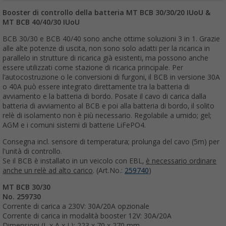
Booster di controllo della batteria MT BCB 30/30/20 IUoU &
MT BCB 40/40/30 IUoU
BCB 30/30 e BCB 40/40 sono anche ottime soluzioni 3 in 1. Grazie
alle alte potenze di uscita, non sono solo adatti per la ricarica in
parallelo in strutture di ricarica già esistenti, ma possono anche
essere utilizzati come stazione di ricarica principale. Per
l'autocostruzione o le conversioni di furgoni, il BCB in versione 30A
o 40A può essere integrato direttamente tra la batteria di
avviamento e la batteria di bordo. Posate il cavo di carica dalla
batteria di avviamento al BCB e poi alla batteria di bordo, il solito
relè di isolamento non è più necessario. Regolabile a umido; gel;
AGM e i comuni sistemi di batterie LiFePO4.
Consegna incl. sensore di temperatura; prolunga del cavo (5m) per
l'unità di controllo.
Se il BCB è installato in un veicolo con EBL,
è necessario ordinare
anche un relè ad alto carico
. (Art.No.:
259740
)
MT BCB 30/30
No. 259730
Corrente di carica a 230V: 30A/20A opzionale
Corrente di carica in modalità booster 12V: 30A/20A
Dimensioni (L x A x L): 223 x 70 x 270 mm