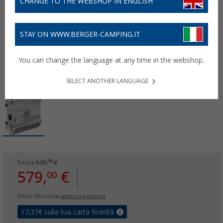
CHANGE TO THE WEBSHOP IN ENGLISH
STAY ON WWW.BERGER-CAMPING.IT
You can change the language at any time in the webshop.
SELECT ANOTHER LANGUAGE
00
finora
599,
€
579,
€
00
Prezzi IVA inclusa
spedizione gratuita
17,37
€ sulla tua carta fedeltà