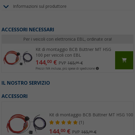
Informazioni sul produttore
ACCESSORI NECESSARI
Per i veicoli con elettronica EBL, ordinate ora!
Kit di montaggio BCB Büttner MT HSG
100 per veicoli con EBL
144,
€
00
PVP
165,
€
00
Prezzi IVA inclusa, più spese di spedizione
IL NOSTRO SERVIZIO
ACCESSORI
Kit di montaggio BCB Büttner MT HSG 100 p
(1)
144,
€
00
PVP
165,
€
00