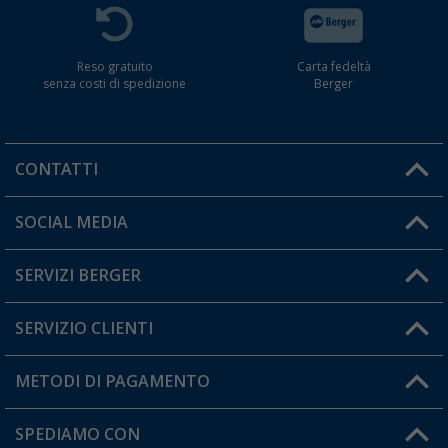
Reso gratuito
Carta fedeltà
senza costi di spedizione
Berger
CONTATTI
Orari di apertura del servizio:
SOCIAL MEDIA
Lun. - Ven.: 08:00 - 17:00
SERVIZI BERGER
Hai una domanda?
SERVIZIO CLIENTI
Diventare rivenditori
Il mio Account
METODI DI PAGAMENTO
Informazioni sulla spedizione
I miei Preferiti
Resi
SPEDIAMO CON