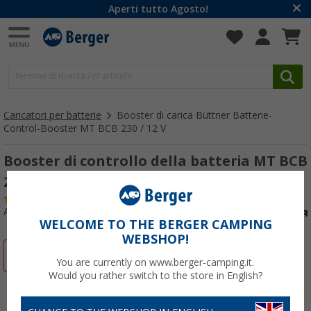
Aperti tutto Agosto!
Caricatori per batterie
Booster di carica Büttner Batterie-
Control-Booster MT BCB 230 / 12 V
Booster di controllo della batteria MT BCB
20/20 IUoU
(2)
Articolo n: 252580
WELCOME TO THE BERGER CAMPING
WEBSHOP!
-3%
You are currently on www.berger-camping.it.
Would you rather switch to the store in English?