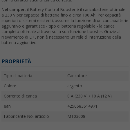
Nel camper:
il Battery Control Booster è il caricabatterie ottimale
a 230 V per capacità di batteria fino a circa 100 Ah. Per capacità
superiori o sistemi esistenti, assume la funzione di un caricabatterie
aggiuntivo e garantisce - tipo di batteria regolabile - la carica
completa ottimale attraverso la sua funzione booster. Grazie al
rilevamento di D+, non è necessario un relè di interruzione della
batteria aggiuntivo.
PROPRIETÀ
Tipo di batteria
Caricatore
Colore
argento
Corrente di carica
8 A (230 V) / 10 A (12 V)
ean
4250683614971
Fabbricante No. articolo
MT03008