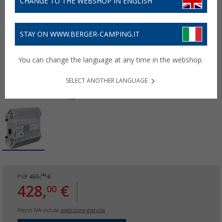
CHANGE TO THE WEBSHOP IN ENGLISH
STAY ON WWW.BERGER-CAMPING.IT
You can change the language at any time in the webshop.
SELECT ANOTHER LANGUAGE
00
PVP
455,
€
428,
€
00
Prezzi IVA inclusa
spedizione gratuita