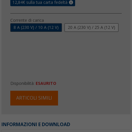
12,84
€ sulla tua carta fedeltà
Corrente di carica
8 A (230 V) / 10 A (12 V)
20 A (230 V) / 25 A (12 V)
Disponibilità:
ESAURITO
ARTICOLI SIMILI
INFORMAZIONI E DOWNLOAD