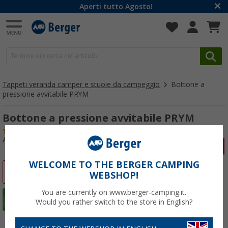
Aperti tutto Agosto!
Tappeti veranda camper e stuoie da campeggio
Bottone a
pressione avvitabile PRYM
Bottone a pressione avvitabile PRYM
(23)
Articolo n: 410460
WELCOME TO THE BERGER CAMPING
-11%
WEBSHOP!
You are currently on www.berger-camping.it.
Would you rather switch to the store in English?