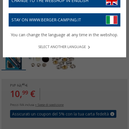
CHANGE TO THE WEBSHOP IN ENGLISH
STAY ON WWW.BERGER-CAMPING.IT
You can change the language at any time in the webshop.
SELECT ANOTHER LANGUAGE
40
PVP
12,
€
10,
€
99
Prezzi IVA inclusa
+ Spese di spedizione
Assicurati un coupon del 5% con la tua carta fedeltà