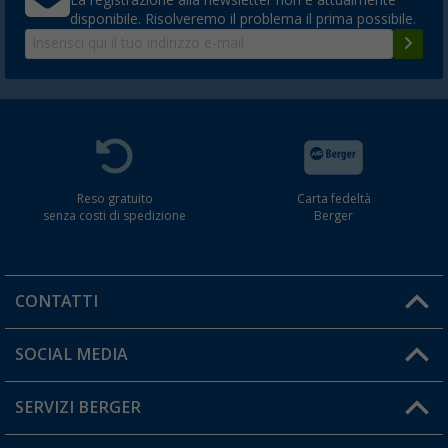
disponibile. Risolveremo il problema il prima possibile.
Reso gratuito
Carta fedeltà
senza costi di spedizione
Berger
CONTATTI
Orari di apertura del servizio:
SOCIAL MEDIA
Lun. - Ven.: 08:00 - 17:00
SERVIZI BERGER
Hai una domanda?