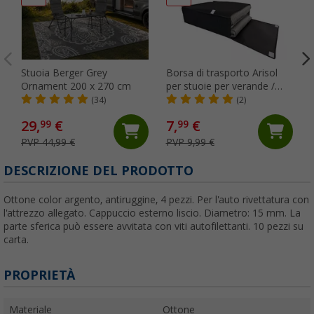
Stuoia Berger Grey
Borsa di trasporto Arisol
Ornament 200 x 270 cm
per stuoie per verande /
tende 47 x 40 x 12 cm
(34)
(2)
29,
€
7,
€
99
99
PVP 44,99 €
PVP 9,99 €
DESCRIZIONE DEL PRODOTTO
Ottone color argento, antiruggine, 4 pezzi. Per l'auto rivettatura con
l'attrezzo allegato. Cappuccio esterno liscio. Diametro: 15 mm. La
parte sferica può essere avvitata con viti autofilettanti. 10 pezzi su
carta.
PROPRIETÀ
Materiale
Ottone