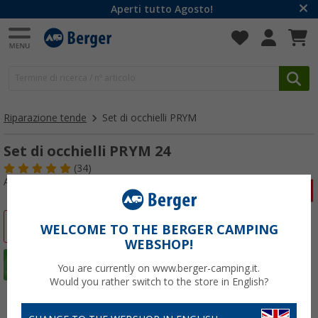
Aperti tutto Agosto!
Riparazione tende
Set di occhielli PRYM
Set di occhielli PRYM 24
(34)
Articolo n: 410420
-15%
WELCOME TO THE BERGER CAMPING
WEBSHOP!
You are currently on www.berger-camping.it.
Would you rather switch to the store in English?