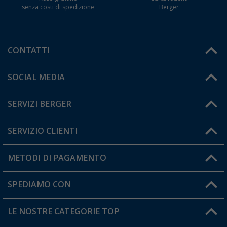
senza costi di spedizione
Berger
CONTATTI
Orari di apertura del servizio:
SOCIAL MEDIA
Lun. - Ven.: 08:00 - 17:00
SERVIZI BERGER
Hai una domanda?
SERVIZIO CLIENTI
Diventare rivenditori
Il mio Account
METODI DI PAGAMENTO
Informazioni sulla spedizione
I miei Preferiti
Resi
SPEDIAMO CON
Carta fedeltà Berger
Stato del mio ordine
LE NOSTRE CATEGORIE TOP
FAQ e Contatti