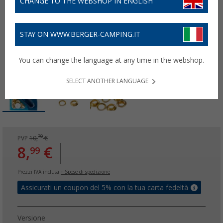
CHANGE TO THE WEBSHOP IN ENGLISH
STAY ON WWW.BERGER-CAMPING.IT
You can change the language at any time in the webshop.
SELECT ANOTHER LANGUAGE
70
PVP
10,
€
8,
€
99
Prezzi IVA inclusa
+ Spese di spedizione
Assicurati un coupon del 5% con la tua carta fedeltà
Versione