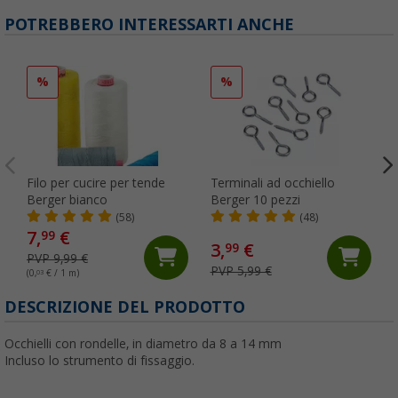
POTREBBERO INTERESSARTI ANCHE
%
%
Filo per cucire per tende
Terminali ad occhiello
Berger bianco
Berger 10 pezzi
(58)
(48)
7,
€
99
3,
€
99
PVP 9,99 €
PVP 5,99 €
(0,
03
€ / 1 m)
DESCRIZIONE DEL PRODOTTO
Occhielli con rondelle, in diametro da 8 a 14 mm
Incluso lo strumento di fissaggio.