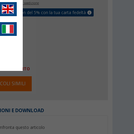
inclusa
+ Spese di spedizione
ati un coupon del 5% con la tua carta fedeltà
lità:
ESAURITO
COLI SIMILI
IONI E DOWNLOAD
nfronta questo articolo