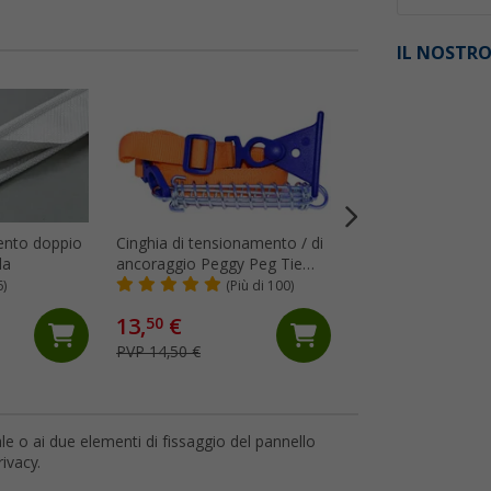
IL NOSTRO
%
mento doppio
Cinghia di tensionamento / di
Morsetti per tendal
da
ancoraggio Peggy Peg Tie
Fabric Clamps 2 pe
Strap per tendalini
6)
(Più di 100)
(89)
13,
€
30,
€
50
99
PVP 14,50 €
PVP 42,- €
ale o ai due elementi di fissaggio del pannello
rivacy.