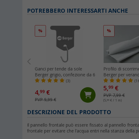
POTREBBERO INTERESSARTI ANCHE
%
%
Ganci per tende da sole
Profilo di scorri
Berger grigio, confezione da 6
Berger per veran
(3)
(1
5,
€
99
4,
€
99
PVP 7,99 €
PVP 9,99 €
(5,
99
€ / 1 m)
DESCRIZIONE DEL PRODOTTO
Il pannello frontale può essere fissato al pannello front
frontale per evitare che l'acqua entri nella stanza della p