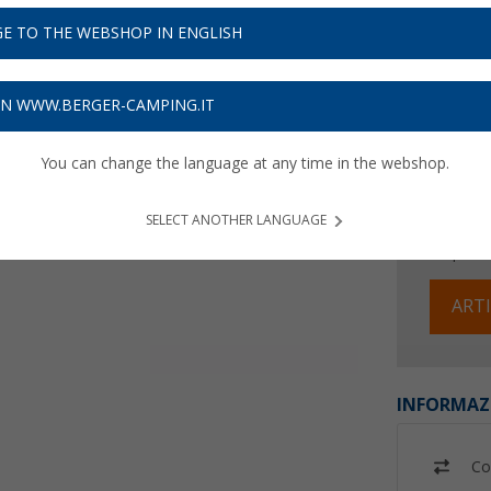
Prezzi IVA 
E TO THE WEBSHOP IN ENGLISH
Assicur
ON WWW.BERGER-CAMPING.IT
You can change the language at any time in the webshop.
SELECT ANOTHER LANGUAGE
Disponibi
ARTI
INFORMAZ
Co