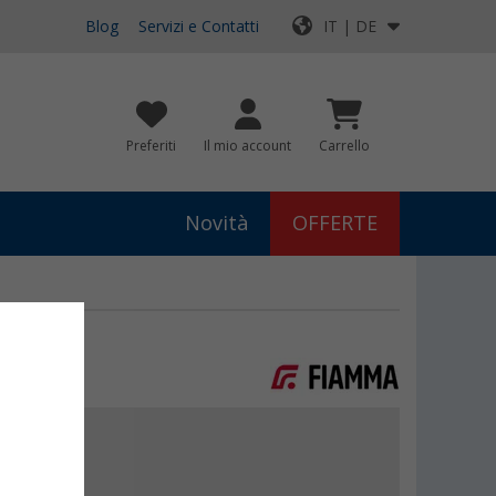
Blog
Servizi e Contatti
IT | DE
Preferiti
Il mio account
Carrello
Novità
OFFERTE
€
€
9