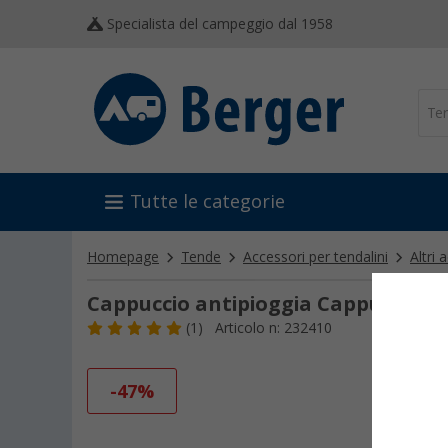
Specialista del campeggio dal 1958
Tutte le categorie
Homepage
Tende
Accessori per tendalini
Altri 
Cappuccio antipioggia Cappuccio an
(1)
Articolo n: 232410
-47%