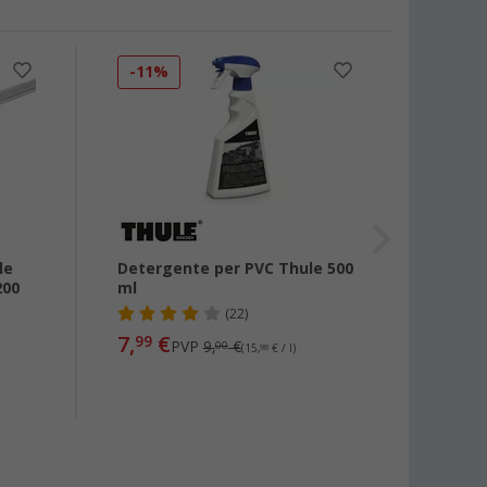
-11%
-13
le
Detergente per PVC Thule 500
Telec
200
ml
RainT
(22)
7,
€
38,
99
99
PVP
9,
€
00
(15,
98
€ / l)