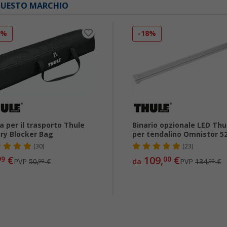
 QUESTO MARCHIO
8%
-18%
a per il trasporto Thule
Binario opzionale LED Thu
ry Blocker Bag
per tendalino Omnistor 5
(30)
(23)
€
109,
€
99
00
PVP
50,
€
da
PVP
134,
€
00
00