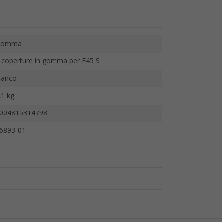
Gomma
 coperture in gomma per F45 S
ianco
,1 kg
004815314798
6893-01-