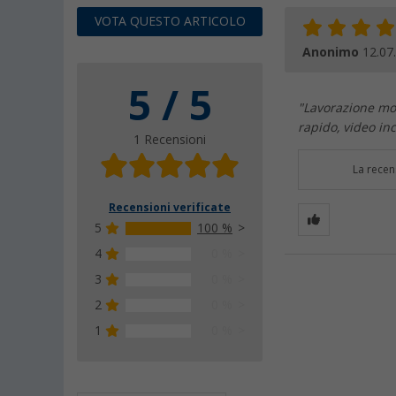
VOTA QUESTO ARTICOLO
Anonimo
12.07
5 / 5
"Lavorazione mo
rapido, video inc
1 Recensioni
La recen
Recensioni verificate
5
100 %
4
0 %
3
0 %
2
0 %
1
0 %