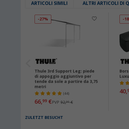
ARTICOLI SIMILI
ALTRI ARTICOLI DI
-27%
-1
sole
Thule 3rd Support Leg: piede
Bors
 5003,
di appoggio aggiuntivo per
Luxu
tende da sole a partire da 3,75
metri
40,
(44)
66,
€
99
PVP
92,
€
00
ZULETZT BESUCHT