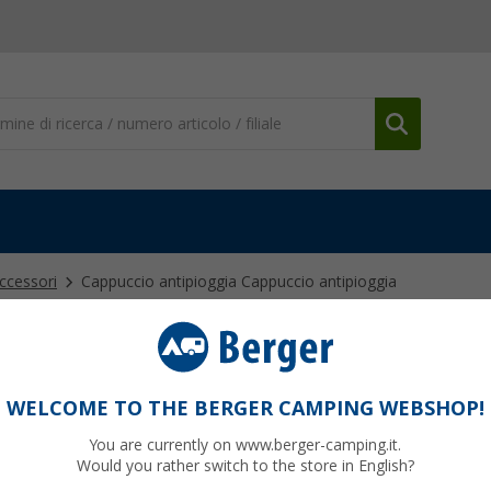
accessori
Cappuccio antipioggia Cappuccio antipioggia
tipioggia
WELCOME TO THE BERGER CAMPING WEBSHOP!
00
PVP
23,
You are currently on www.berger-camping.it.
11,
9
Would you rather switch to the store in English?