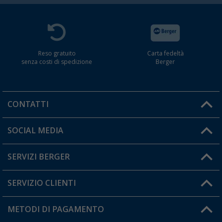
Reso gratuito
Carta fedeltà
senza costi di spedizione
Berger
CONTATTI
Orari di apertura del servizio:
SOCIAL MEDIA
Lun. - Ven.: 08:00 - 17:00
SERVIZI BERGER
Hai una domanda?
SERVIZIO CLIENTI
Diventare rivenditori
Il mio Account
METODI DI PAGAMENTO
Informazioni sulla spedizione