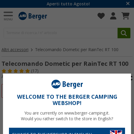
Aperti tutto Agosto!
Altri accessori
Telecomando Dometic per RainTec RT 100
Telecomando Dometic per RainTec RT 100
(17)
Articolo n: 262270
-13%
WELCOME TO THE BERGER CAMPING
WEBSHOP!
You are currently on www.berger-camping.it.
Would you rather switch to the store in English?