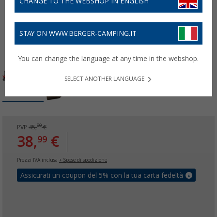
CHANGE TO THE WEBSHOP IN ENGLISH
STAY ON WWW.BERGER-CAMPING.IT
You can change the language at any time in the webshop.
SELECT ANOTHER LANGUAGE
00
PVP
45,
€
38,
€
99
Prezzi IVA inclusa
+ Spese di spedizione
Assicurati un coupon del 5% con la tua carta fedeltà