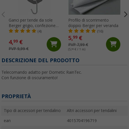
Ganci per tende da sole
Profilo di scorrimento
Berger grigio, confezione
doppio Berger per veranda
da 6
(4)
(16)
5,
€
99
4,
€
99
PVP 7,99 €
PVP 9,99 €
(5,
99
€ / 1 m)
DESCRIZIONE DEL PRODOTTO
Telecomando adatto per Dometic RainTec.
Con funzione di oscuramento!
PROPRIETÀ
Tipo di accessori per tendalino
Altri accessori per tendalini
ean
4015704196719