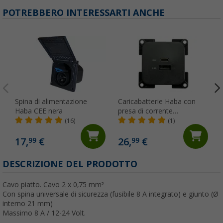
POTREBBERO INTERESSARTI ANCHE
Spina di alimentazione
Caricabatterie Haba con
Haba CEE nera
presa di corrente
incorporata C-Line doppio
(16)
(1)
USB-A e USB-C 10-24 Volt
17,
€
26,
€
99
99
DESCRIZIONE DEL PRODOTTO
Cavo piatto. Cavo 2 x 0,75 mm²
Con spina universale di sicurezza (fusibile 8 A integrato) e giunto (Ø
interno 21 mm)
Massimo 8 A / 12-24 Volt.