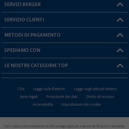
SERVIZI BERGER
Hai una domanda?
SERVIZIO CLIENTI
Diventare rivenditori
Il mio Account
METODI DI PAGAMENTO
Informazioni sulla spedizione
I miei Preferiti
Resi
SPEDIAMO CON
Carta fedeltà Berger
Stato del mio ordine
LE NOSTRE CATEGORIE TOP
FAQ e Contatti
Accessori per Caravan e Camper
CGV
Legge sulle Batterie
Legge sugli articoli elettrici
WC da Campeggio
Note legali
Protezione dei dati
Diritto di recesso
Accessibilità
Impostazioni dei cookie
Mobili per il Campeggio
Frigo Portatili
Tutti i prezzi sono comprensivi di IVA, consegna gratuita a partire da 50 euro in Germania,