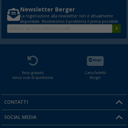
Newsletter Berger
La registrazione alla newsletter non è attualmente
disponibile. Risolveremo il problema il prima possibile.
Reso gratuito
Carta fedeltà
senza costi di spedizione
Berger
CONTATTI
Orari di apertura del servizio:
SOCIAL MEDIA
Lun. - Ven.: 08:00 - 17:00