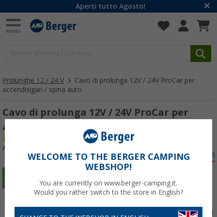
Aperti tutto Agosto!
Prolunghe 12 / 24 V
Cavo di prolunga 12V / 24V ProCar per
accendisigari / spina auto
Cavo di prolunga 12V / 24V ProCar per
accendisigari / spina auto 1,8 m
(27)
Articolo n: 239260
WELCOME TO THE BERGER CAMPING
WEBSHOP!
You are currently on www.berger-camping.it.
Would you rather switch to the store in English?