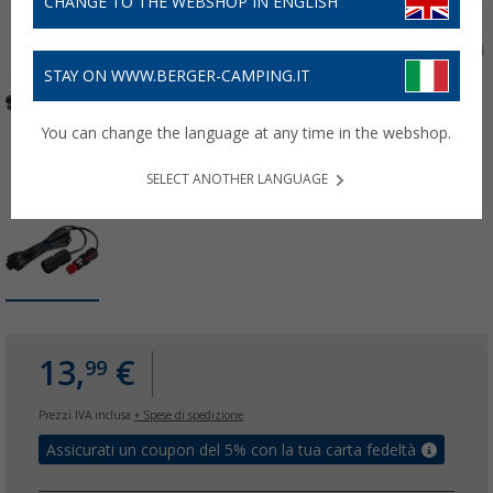
CHANGE TO THE WEBSHOP IN ENGLISH
STAY ON WWW.BERGER-CAMPING.IT
You can change the language at any time in the webshop.
SELECT ANOTHER LANGUAGE
13,
€
99
Prezzi IVA inclusa
+ Spese di spedizione
Assicurati un coupon del 5% con la tua carta fedeltà